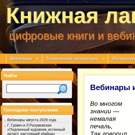
Книжная ла
цифровые книги и веби
Вебинары
Техническая литература
Литератур
Найти
Вебинары и
Во многом
Последние поступления
знании —
немалая
Вебинары августа 2026 года
печаль,
Г. Гурвич и Л.Разумовская
«Подлинный художник, истинный
Так говорил
артист, настоящий убийца»