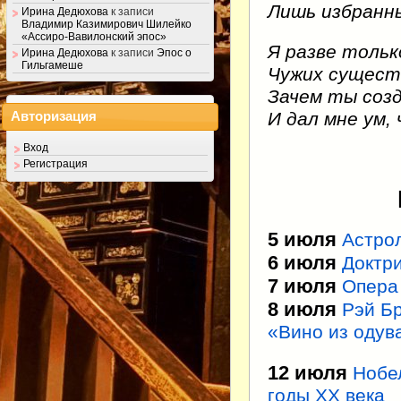
Лишь избранн
Ирина Дедюхова
к записи
Владимир Казимирович Шилейко
«Ассиро-Вавилонский эпос»
Я разве тольк
Ирина Дедюхова
к записи
Эпос о
Гильгамеше
Чужих сущест
Зачем ты созд
И дал мне ум,
Авторизация
Вход
Регистрация
5 июля
Астрол
6 июля
Доктри
7 июля
Опера
8 июля
Рэй Б
«Вино из одув
12 июля
Нобе
годы ХХ века