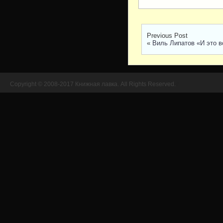
Previous Post
«
Виль Липатов «И это в
Copyright © 2008-2017 Книжная лавка. All Rights Reserved.
//