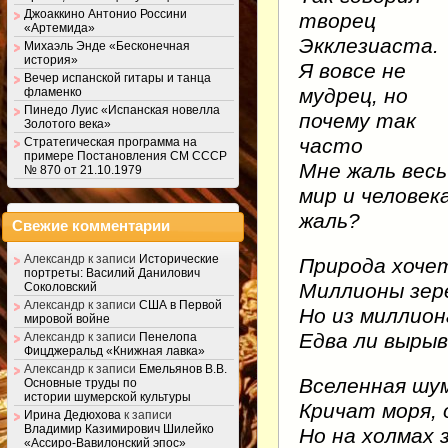
Джоаккино Антонио Россини
творец
«Артемида»
Экклезиаста.
Михаэль Энде «Бесконечная
история»
Я вовсе не
Вечер испанской гитары и танца
мудрец, но
фламенко
Пинедо Луис «Испанская новелла
почему так
Золотого века»
часто
Стратегическая программа на
примере Постановления СМ СССР
Мне жаль весь
№ 870 от 21.10.1979
мир и человек
жаль?
Свежие комментарии
Александр
к записи
Исторические
Природа хоче
портреты: Василий Данилович
Миллионы зер
Соколовский
Александр
к записи
США в Первой
Но из миллион
мировой войне
Едва ли вырыв
Александр
к записи
Пенелопа
Фицджеральд «Книжная лавка»
Александр
к записи
Емельянов В.В.
Вселенная шу
Основные труды по
истории шумерской культуры
Кричат моря, 
Ирина Дедюхова
к записи
Владимир Казимирович Шилейко
Но на холмах 
«Ассиро-Вавилонский эпос»