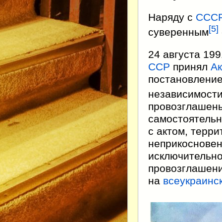
Наряду с
ССС
[
5
]
суверенным
24 августа 19
ССР
принял
Ак
постановлени
независимост
провозглашены
самостоятельн
с актом, терр
неприкосновен
исключительн
провозглашени
на
всеукраинс