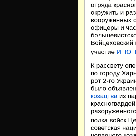
отряда красно
окружить и ра
вооружённых 
офицеры и час
большевистско
Войцеховский 
участие
И. Ю. 
К рассвету оп
по городу Харь
рот 2-го Украи
было объявле
козацтва
из па
красногвардей
разоружённого
полка войск Ц
советская нац
червоного коз