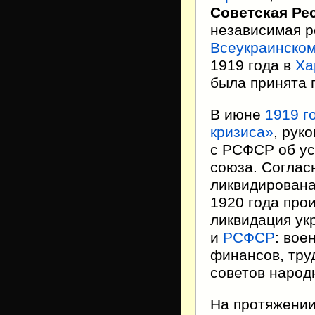
Советская Ре
независимая р
Всеукраинском
1919 года в
Ха
была принята
В июне
1919 г
кризиса»
, рук
с РСФСР об ус
союза. Соглас
ликвидирован
1920 года про
ликвидация ук
и
РСФСР
: вое
финансов, тру
советов народ
На протяжении