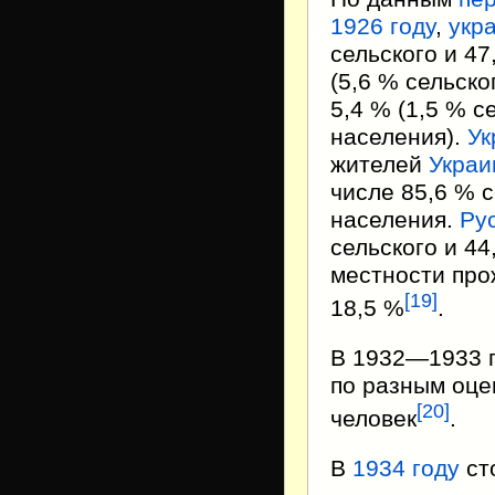
1926 году
,
укр
сельского и 47
(5,6 % сельско
5,4 % (1,5 % с
населения).
Ук
жителей
Украи
числе 85,6 % с
населения.
Ру
сельского и 44
местности про
[
19
]
18,5 %
.
В 1932—1933 г
по разным оце
[
20
]
человек
.
В
1934 году
ст