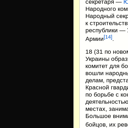
секретаря —
Ю
Народного ком
Народный секр
к строительст
республики — 
[
14
]
Армии
.
18 (31 по нов
Украины образ
комитет для б
вошли народны
делам, предст
Красной гвард
по борьбе с к
деятельностью
местах, заним
Большое внима
бойцов, их ре