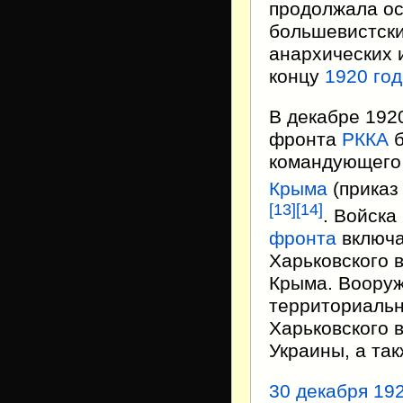
продолжала ос
большевистских
анархических 
концу
1920 го
В декабре 192
фронта
РККА
б
командующег
Крыма
(приказ
[
13
]
[
14
]
. Войска
фронта
включа
Харьковского 
Крыма. Воору
территориальн
Харьковского 
Украины, а та
30 декабря
192