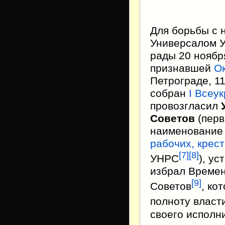
Для борьбы с 
Универсалом 
рады
20 ноябр
признавшей
О
Петрограде,
1
собран
I Всеу
провозгласил
Советов
(перв
наименовани
рабочих, крест
[
7
]
[
8
]
УНРС
), у
избрал Времен
[
9
]
Советов
, ко
полноту власт
своего исполн