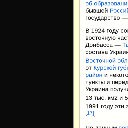
об образован
бывшей
Росси
государство 
В 1924 году с
восточную час
Донбасса —
Т
состава Украи
Восточной обл
от
Курской губ
район
и некот
пункты и пере
Украина получ
13 тыс. км2 и 
1991 году эти
[
17
]
.
По данным
пер