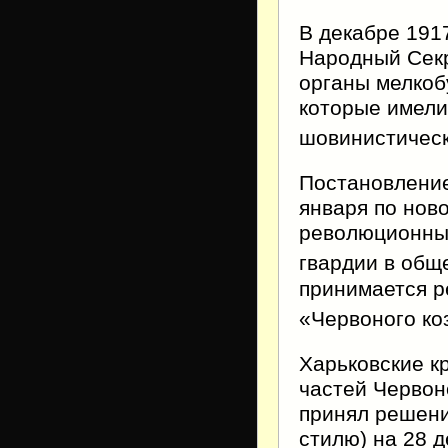
В декабре 191
Народный Секр
органы мелко
которые имели
шовинистическ
Постановление
января по нов
революционный
гвардии в общ
принимается р
«Червоного ко
Харьковские к
частей Червон
принял решение
стилю) на 28 