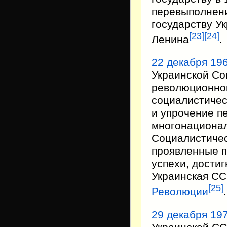
перевыполнени
государству У
[
23
]
[
24
]
Ленина
.
22 декабря
196
Украинской Со
революционном
социалистичес
и упрочение п
многонационал
Социалистичес
проявленные п
успехи, дости
Украинская С
[
25
]
Революции
.
29 декабря
197