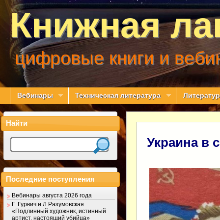
Книжная ла
цифровые книги и веби
Вебинары
Техническая литература
Литератур
Найти
Украина в 
Последние поступления
Вебинары августа 2026 года
Г. Гурвич и Л.Разумовская
«Подлинный художник, истинный
артист, настоящий убийца»