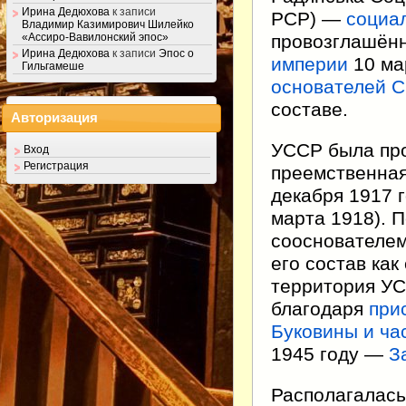
Ирина Дедюхова
к записи
РСР
) —
социа
Владимир Казимирович Шилейко
провозглашён
«Ассиро-Вавилонский эпос»
Ирина Дедюхова
к записи
Эпос о
империи
10 ма
Гильгамеше
основателей
С
составе.
Авторизация
УССР была про
Вход
Регистрация
преемственна
декабря 1917 
марта 1918). 
сооснователем
его состав ка
территория У
благодаря
при
Буковины и ча
1945 году —
З
Располагалась