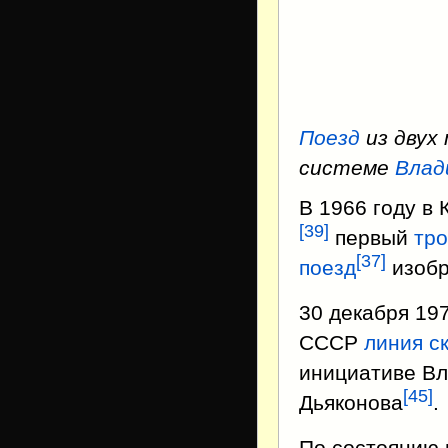
Поезд
из двух
системе
Влад
В 1966 году в 
[
39
]
первый
тр
[
37
]
поезд
изобр
30 декабря 197
СССР
линия с
инициативе В
[
45
]
Дьяконова
.