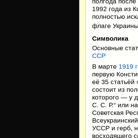
полгода после
1992 года из 
полностью иск
флаге Украины 
Символика
Основные ста
ССР
В марте
1919 
первую Консти
её 35 статьёй 
состоит из пол
которого — у д
С. С. Р.“ или 
Советская Рес
Всеукраинский
УССР и герб, 
восходящего с