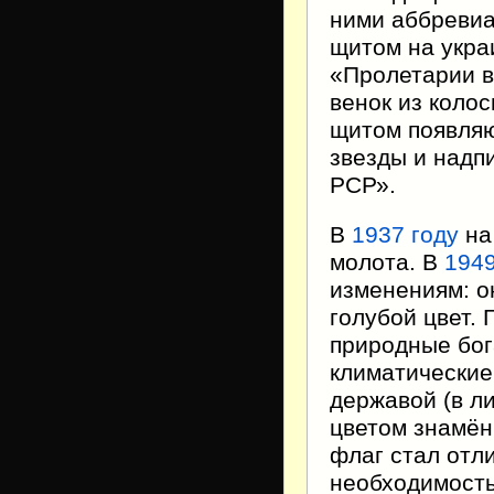
ними аббревиат
щитом на укра
«Пролетарии в
венок из коло
щитом появляю
звезды и надп
РСР».
В
1937 году
на
молота. В
1949
изменениям: о
голубой цвет.
природные бог
климатические 
державой (в л
цветом знамён
флаг стал отл
необходимость