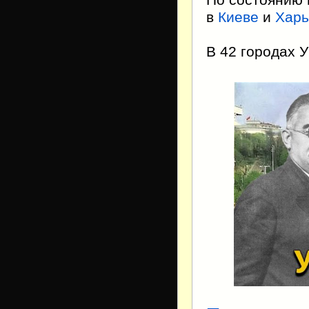
По состоянию 
в
Киеве
и
Харь
В 42 городах 