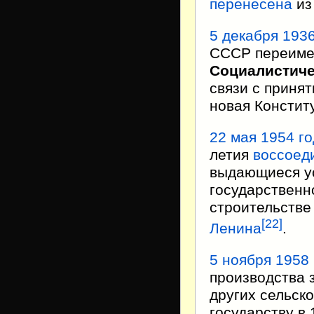
перенесена
и
5 декабря
1936
СССР переиме
Социалистиче
связи с приня
новая Констит
22 мая
1954 г
летия
воссоед
выдающиеся ус
государственн
строительстве
[
22
]
Ленина
.
5 ноября
1958 
производства 
других сельск
государству в 