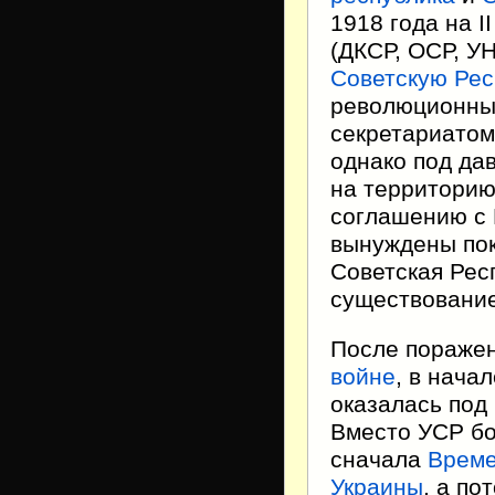
1918 года на I
(ДКСР, ОСР, У
Советскую Рес
революционны
секретариатом
однако под да
на территорию
соглашению с 
вынуждены пок
Советская Рес
существование
После пораже
войне
, в нача
оказалась под
Вместо УСР б
сначала
Време
Украины
, а по