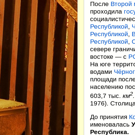
После
Второй 
проходила
гос
социалистиче
Республикой
,
Республикой
,
Республикой
,
севере гранич
востоке — с
Р
На юге терри
водами
Чёрно
площади посл
населению по
2
603,7 тыс.
км
.
1976). Столица
До принятия
К
именовалась
У
Республика.