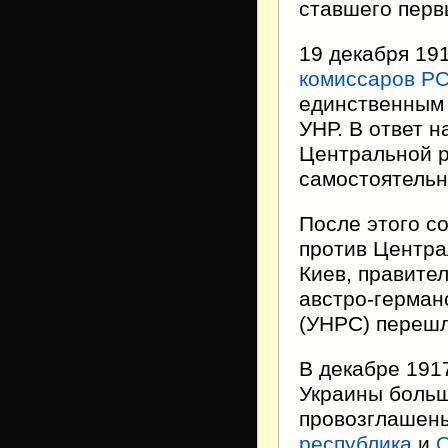
ставшего пер
19 декабря 19
комиссаров Р
единственным 
УНР. В ответ н
Центральной р
самостоятель
После этого с
против Центра
Киев, правите
австро-герман
(УНРС) перешл
В декабре 191
Украины боль
провозглаше
республика
и
О