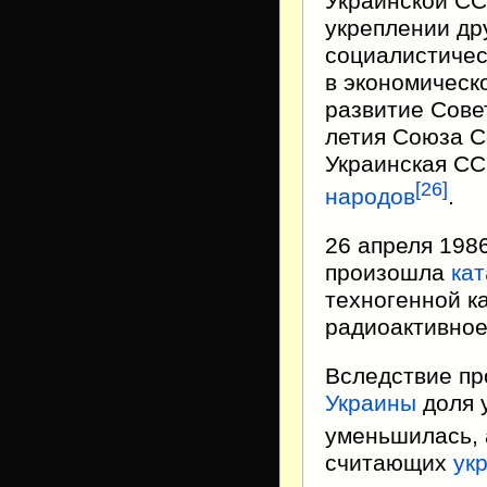
Украинской СС
укреплении др
социалистичес
в экономическ
развитие Сове
летия Союза С
Украинская С
[
26
]
народов
.
26 апреля 198
произошла
ка
техногенной к
радиоактивное
Вследствие п
Украины
доля 
уменьшилась, 
считающих
ук