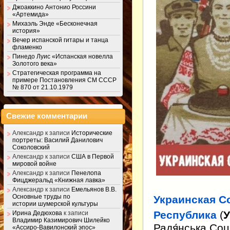
Джоаккино Антонио Россини
«Артемида»
Михаэль Энде «Бесконечная
история»
Вечер испанской гитары и танца
фламенко
Пинедо Луис «Испанская новелла
Золотого века»
Стратегическая программа на
примере Постановления СМ СССР
№ 870 от 21.10.1979
Свежие комментарии
Александр
к записи
Исторические
портреты: Василий Данилович
Соколовский
Александр
к записи
США в Первой
мировой войне
Александр
к записи
Пенелопа
Фицджеральд «Книжная лавка»
Александр
к записи
Емельянов В.В.
Основные труды по
Украинская С
истории шумерской культуры
Республика
(
Ирина Дедюхова
к записи
Владимир Казимирович Шилейко
Радя́нська Соці
«Ассиро-Вавилонский эпос»