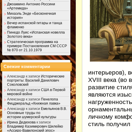
Джоаккино Антонио Россини
«Артемида»
Михаэль Энде «Бесконечная
история»
Вечер испанской гитары и танца
фламенко
Пинедо Луис «Испанская новелла
Золотого века»
Стратегическая программа на
примере Постановления СМ СССР
№ 870 от 21.10.1979
Свежие комментарии
интерьеров), 
Александр
к записи
Исторические
XVIII века (во
портреты: Василий Данилович
Соколовский
развитие стил
Александр
к записи
США в Первой
являются изыс
мировой войне
Александр
к записи
Пенелопа
нагруженность
Фицджеральд «Книжная лавка»
орнаментальны
Александр
к записи
Емельянов В.В.
Основные труды по
личному комфо
истории шумерской культуры
Ирина Дедюхова
к записи
стиль получил
Владимир Казимирович Шилейко
«Ассиро-Вавилонский эпос»