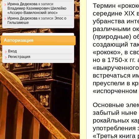
Термин «рокок
Ирина Дедюхова
к записи
Владимир Казимирович Шилейко
середине XIX 
«Ассиро-Вавилонский эпос»
Ирина Дедюхова
к записи
Эпос о
убранства инте
Гильгамеше
различными о
(природные) о
Авторизация
создающий так
«рококо», в с
Вход
Регистрация
но в 1750-х гг
«выкрученного
встречаться и
преуспели в к
«испорченном 
Основные элем
забытый ныне 
рокайльных ка
употребления 
«Третья книга