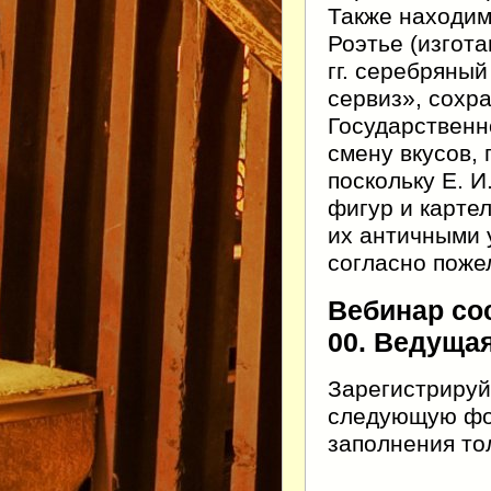
Также находим 
Роэтье (изгота
гг. серебряный
сервиз», сохр
Государственн
смену вкусов,
поскольку Е. И
фигур и карте
их античными 
согласно поже
Вебинар сос
00. Ведуща
Зарегистрируй
следующую фор
заполнения тол