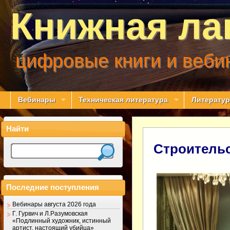
Книжная ла
цифровые книги и веби
Вебинары
Техническая литература
Литератур
Найти
Строительс
Последние поступления
Вебинары августа 2026 года
Г. Гурвич и Л.Разумовская
«Подлинный художник, истинный
артист, настоящий убийца»