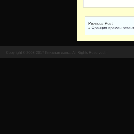
Previous Post
«
Франция времен реген
Copyright © 2008-2017 Книжная лавка. All Rights Reserved.
//