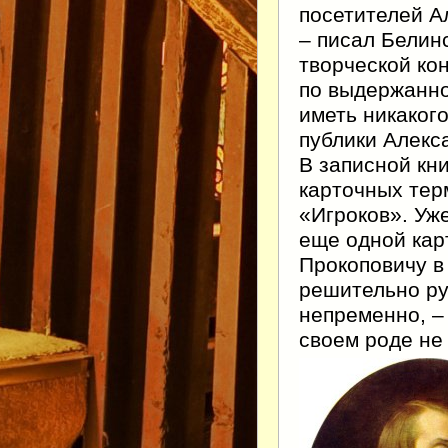
посетителей А
– писал Белинс
творческой ко
по выдержанно
иметь никаког
публики Алекс
В записной кн
карточных тер
«Игроков». Уж
еще одной кар
Прокоповичу в 
решительно ру
непременно, –
своем роде не