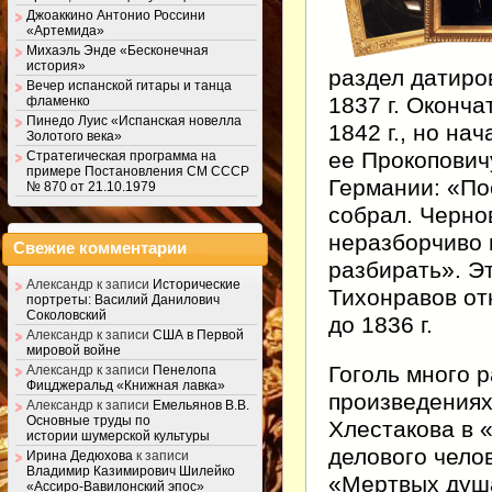
Джоаккино Антонио Россини
«Артемида»
Михаэль Энде «Бесконечная
история»
раздел датиро
Вечер испанской гитары и танца
1837 г. Оконча
фламенко
Пинедо Луис «Испанская новелла
1842 г., но н
Золотого века»
ее Прокоповичу
Стратегическая программа на
примере Постановления СМ СССР
Германии: «По
№ 870 от 21.10.1979
собрал. Черно
неразборчиво 
Свежие комментарии
разбирать». Э
Александр
к записи
Исторические
Тихонравов от
портреты: Василий Данилович
Соколовский
до 1836 г.
Александр
к записи
США в Первой
мировой войне
Гоголь много р
Александр
к записи
Пенелопа
Фицджеральд «Книжная лавка»
произведениях
Александр
к записи
Емельянов В.В.
Основные труды по
Хлестакова в 
истории шумерской культуры
делового чело
Ирина Дедюхова
к записи
Владимир Казимирович Шилейко
«Мертвых душа
«Ассиро-Вавилонский эпос»