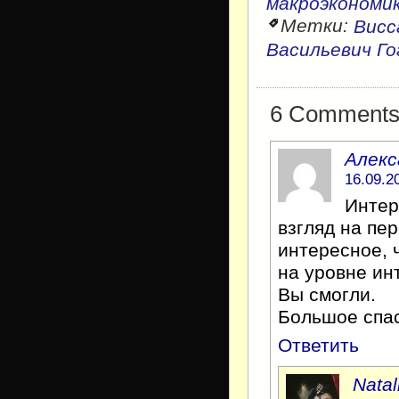
макроэкономи
Метки:
Висс
Васильевич Го
6 Comments f
Алекс
16.09.2
Интер
взгляд на пе
интересное, 
на уровне ин
Вы смогли.
Большое спас
Ответить
Natal