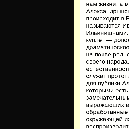
нам жизни, а 
Александрынск
происходит в 
называются И
Ильинишнами. 
куплет — допо
драматическое
на почве родн
своего народа
естественности
служат протот
для публики А
которыми есть
замечательным
выражающих вз
обработанные 
окружающей их
воспроизводить