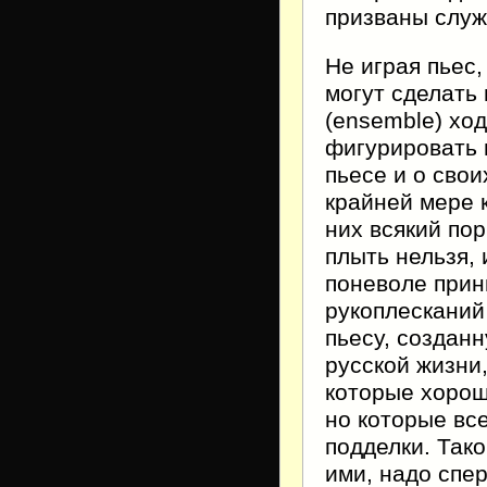
призваны служ
Не играя пьес
могут сделать 
(ensemble) ход
фигурировать 
пьесе и о сво
крайней мере к
них всякий пор
плыть нельзя, 
поневоле прин
рукоплесканий 
пьесу, создан
русской жизни
которые хорош
но которые все
подделки. Тако
ими, надо спер