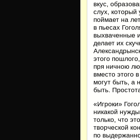
вкус, образова
слух, который 
поймает на лет
в пьесах Гогол
выхваченные и
делает их ску
Александрынско
этого пошлого
пря ничною лю
вместо этого 
могут быть, а 
быть. Простот
«Игроки» Гого
никакой нужды
только, что эт
творческой ко
по выдержанно