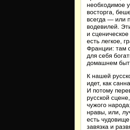
необходимое у
восторга, беш
всегда — или 
водевилей. Эт
и сценическое
есть легкое, 
Франции: там 
для себя бога
домашнем быт
К нашей русск
идет, как санн
И потому пере
русской сцене
чужого народа
нравы, или, лу
есть чудовище
завязка и раз