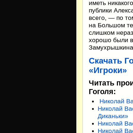
иметь никаког
публики Алекс
всего, — по то
на Большом те
слишком нераз
хорошо были в
Замухрышкина 
Скачать Г
«Игроки»
Читать про
Гоголя:
Николай Ва
Николай Ва
Диканьки»
Николай Ва
Николай Ва