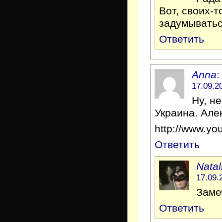
Вот, своих-т
задумыватьс
Ответить
Anna
:
17.09.2
Ну, не
Украина. Алек
http://www.y
Ответить
Natal
17.09.
Заме
Ответить