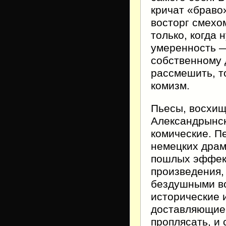
кричат «браво
восторг смехом
только, когда 
умеренность —
собственному 
рассмешить, т
комизм.
Пьесы, восхи
Александрынск
комические. П
немецких драм
пошлых эффек
произведения,
бездушными в
исторические и
доставляющие 
проплясать, и