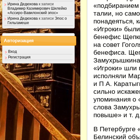
«подбиранием 
Ирина Дедюхова
к записи
Владимир Казимирович Шилейко
талии, но сам
«Ассиро-Вавилонский эпос»
Ирина Дедюхова
к записи
Эпос о
понадеяться, к
Гильгамеше
«Игроки» были 
бенефис Щепки
Авторизация
на совет Гого
бенефиса. Щеп
Вход
Регистрация
Замухрышкина 
«Игроки» шли п
исполняли Мар
и П А. Караты
сильно искаже
упоминания о 
слова Замухрыш
повыше» и т. д
В Петербурге 
Белинский объ