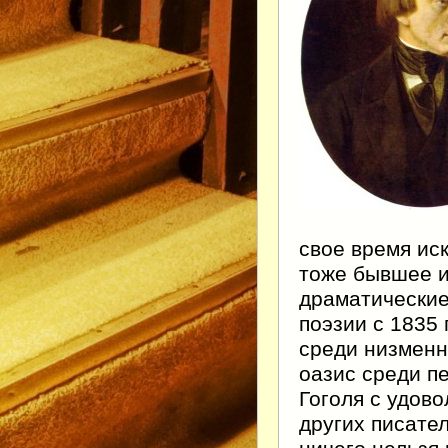
свое время ис
тоже бывшее и
драматические
поэзии с 1835
среди низменн
оазис среди п
Гоголя с удов
других писател