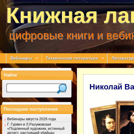
Книжная ла
цифровые книги и веби
Вебинары
Техническая литература
Литератур
Найти
Николай Ва
Последние поступления
Вебинары августа 2026 года
Г. Гурвич и Л.Разумовская
«Подлинный художник, истинный
артист, настоящий убийца»