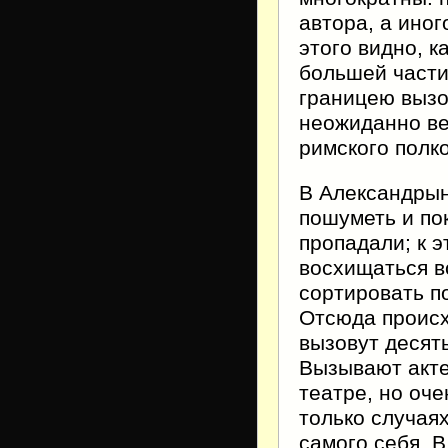
автора, а иного
этого видно, 
большей части
границею вызо
неожиданно ве
римского полк
В Александрын
пошуметь и по
пропадали; к 
восхищаться в
сортировать п
Отсюда происх
вызовут десять
Вызывают акте
театре, но оче
только случаях
самого себя. 