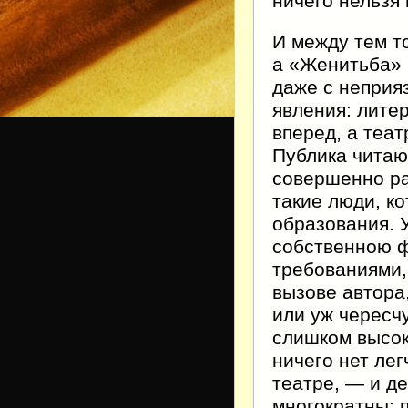
ничего нельзя 
И между тем т
а «Женитьба» 
даже с неприя
явления: лите
вперед, а теа
Публика читаю
совершенно ра
такие люди, к
образования. 
собственною ф
требованиями,
вызове автора,
или уж чересч
слишком высок
ничего нет ле
театре, — и де
многократны: 