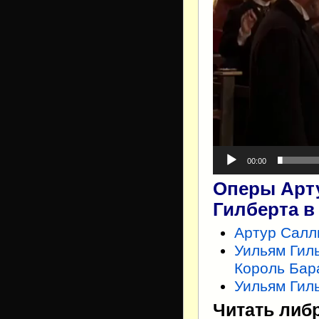
00:00
Оперы Арт
Гилберта в
Артур Салл
Уильям Гил
Король Бар
Уильям Гил
Читать либ