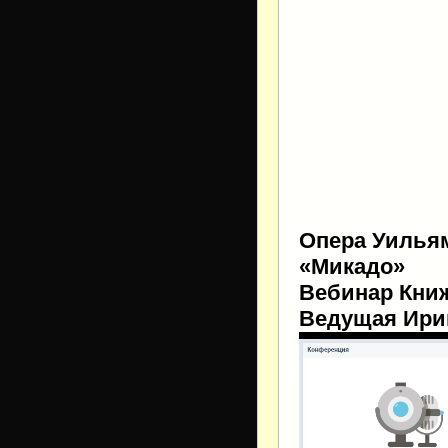
Опера Уильям
«Микадо»
Вебинар Книж
Ведущая Ири