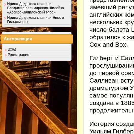
Ирина Дедюхова
к записи
имевший репут
Владимир Казимирович Шилейко
«Ассиро-Вавилонский эпос»
английских ком
Ирина Дедюхова
к записи
Эпос о
нескольких кр
Гильгамеше
числе балета L
обратился к ж
Авторизация
Cox and Box.
Вход
Регистрация
Гилберт и Сал
прослушивании 
до первой сов
Салливан всту
драматургом 
самое популян
создана в 1885
продолжительн
История созда
Уильям Гилбер