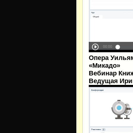
Опера Уильям
«Микадо»
Вебинар Книж
Ведущая Ири