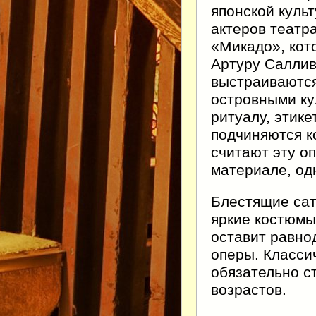
японской куль
актеров театр
«Микадо», кот
Артуру Саллив
выстраиваются
островными ку
ритуалу, этике
подчиняются к
считают эту о
материале, од
Блестящие сат
яркие костюмы
оставит равно
оперы. Класси
обязательно с
возрастов.