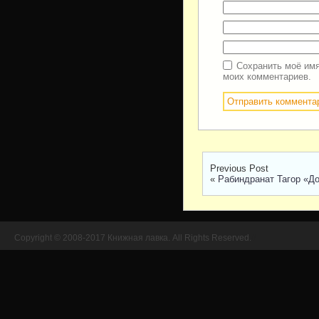
Сохранить моё имя
моих комментариев.
Previous Post
«
Рабиндранат Тагор «Д
Copyright © 2008-2017 Книжная лавка. All Rights Reserved.
//