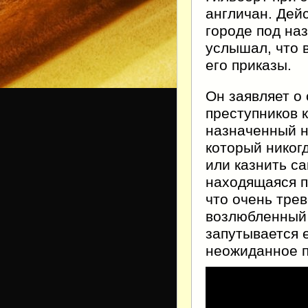
англичан. Дей
городе под на
услышал, что 
его приказы.
Он заявляет о
преступников к
назначенный н
который никог
или казнить с
находящаяся п
что очень трев
возлюбленный
запутывается 
неожиданное 
Видеоплеер