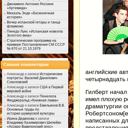
Джоаккино Антонио Россини
«Артемида»
Михаэль Энде «Бесконечная
история»
Вечер испанской гитары и танца
фламенко
Пинедо Луис «Испанская новелла
Золотого века»
Стратегическая программа на
примере Постановления СМ СССР
№ 870 от 21.10.1979
Свежие комментарии
английские ав
Александр
к записи
Исторические
четырнадцать 
портреты: Василий Данилович
Соколовский
Александр
к записи
США в Первой
Гилберт начал 
мировой войне
Александр
к записи
Пенелопа
имел плохую р
Фицджеральд «Книжная лавка»
драматургии о
Александр
к записи
Емельянов В.В.
Основные труды по
Робертсоном[en
истории шумерской культуры
Ирина Дедюхова
к записи
написанных дл
Владимир Казимирович Шилейко
представления
«Ассиро-Вавилонский эпос»