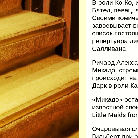
В роли Ко-Ко,
Бател, певец,
Своими комич
завоевывает в
список постоя
репертуара ли
Салливана.
Ричард Алекса
Микадо, стрем
происходит на
Дарк в роли К
«Микадо» оста
известной свои
Little Maids fr
Очаровывая сл
Гильберт при 