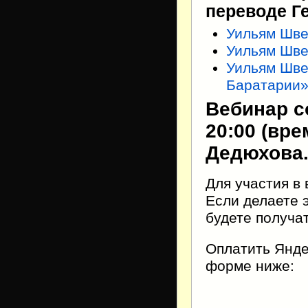
переводе Ге
Уильям Шве
Уильям Шве
Уильям Шве
Баратарии
Вебинар со
20:00 (вр
Дедюхова
Для участия в
Если делаете 
будете получа
Оплатить Янде
форме ниже: