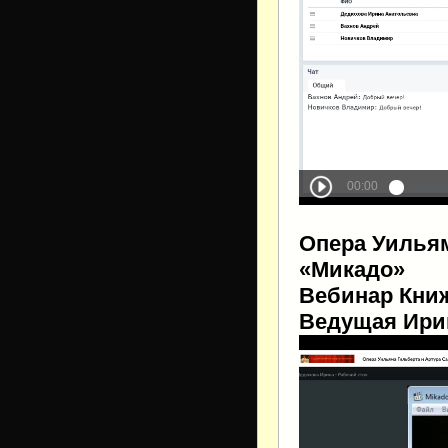
Опера Уильям
«Микадо»
Вебинар Книж
Ведущая Ири