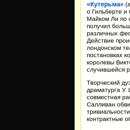
«Кутерьма»
(
о Гильберте и
Майком Ли по 
получил больш
различных фес
Действие прои
лондонском те
постановках к
королевы Викт
случившейся р
Творческий ду
драматурга У. 
совместная ра
Салливан обви
тривиальности
контрактные о