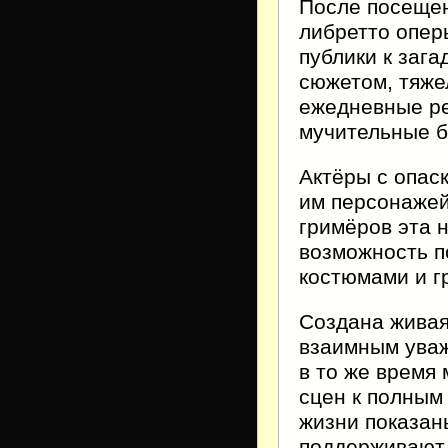
После посещен
либретто опер
публики к заг
сюжетом, тяже
ежедневные ре
мучительные б
Актёры с опас
им персонажей
гримёров эта 
возможность п
костюмами и г
Создана живая
взаимным уваж
в то же время
сцен к полным
жизни показан
поддерживают д