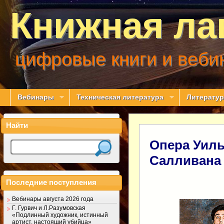
Книжная ла
цифровые книги и веби
Вебинары
Техническая литература
Литератур
Найти
Опера Уиль
Салливана
Последние поступления
Вебинары августа 2026 года
Г. Гурвич и Л.Разумовская
«Подлинный художник, истинный
артист, настоящий убийца»