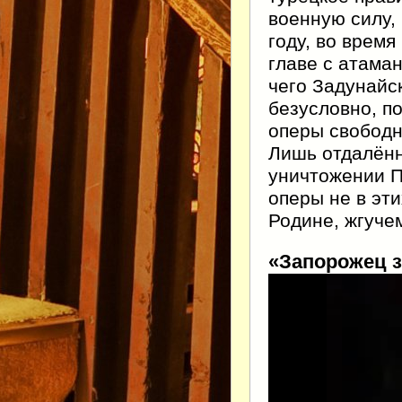
военную силу,
году, во время
главе с атама
чего Задунайс
безусловно, п
оперы свободно
Лишь отдалённ
уничтожении П
оперы не в эти
Родине, жгуче
«Запорожец з