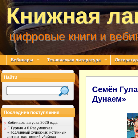
Книжная ла
цифровые книги и веби
Вебинары
Техническая литература
Литератур
Найти
Семён Гула
Дунаем»
Последние поступления
Вебинары августа 2026 года
Г. Гурвич и Л.Разумовская
«Подлинный художник, истинный
артист, настоящий убийца»