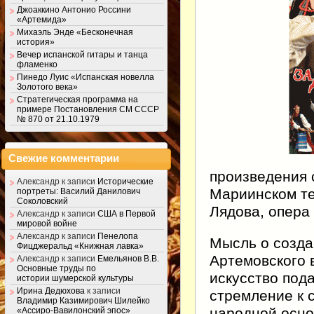
Джоаккино Антонио Россини
«Артемида»
Михаэль Энде «Бесконечная
история»
Вечер испанской гитары и танца
фламенко
Пинедо Луис «Испанская новелла
Золотого века»
Стратегическая программа на
примере Постановления СМ СССР
№ 870 от 21.10.1979
Свежие комментарии
произведения 
Александр
к записи
Исторические
Мариинском те
портреты: Василий Данилович
Соколовский
Лядова, опера
Александр
к записи
США в Первой
мировой войне
Александр
к записи
Пенелопа
Мысль о созда
Фицджеральд «Книжная лавка»
Артемовского 
Александр
к записи
Емельянов В.В.
Основные труды по
искусство под
истории шумерской культуры
Ирина Дедюхова
к записи
стремление к 
Владимир Казимирович Шилейко
народной осно
«Ассиро-Вавилонский эпос»