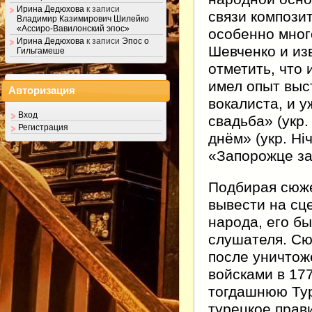
Ирина Дедюхова
к записи
связи компози
Владимир Казимирович Шилейко
«Ассиро-Вавилонский эпос»
особенно мног
Ирина Дедюхова
к записи
Эпос о
Шевченко и из
Гильгамеше
отметить, что
имел опыт выс
Авторизация
вокалиста, и 
Вход
свадьба» (укр.
Регистрация
днём» (укр. Ніч
«Запорожце за
Подбирая сюже
вывести на сц
народа, его бы
слушателя. Сю
после уничтож
войсками в 17
тогдашнюю Тур
турецкое прав