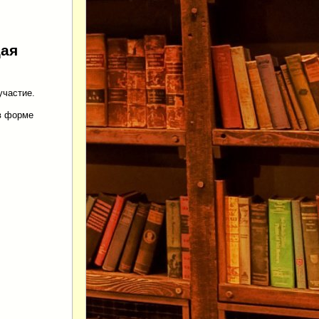
щая
участие.
в форме