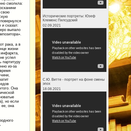
нно смолкла:
осканини
 свою
Исторические портреты: Юзеф
скую
Клеменс Пилсудский
 повернулся
е и сказал:
02.09.2021
перо выпало
омпозитора».
от рака, а в
онце жизни
 инфаркта,
не успел
ь партитуру
нно из-за
 время
ччини,
ватит
С.Ю. Витте - портрет на фоне смены
эпох
ледов
этого. Она
18.08.2021
ической
чноватые
), но если
 ее, она
родного
ь