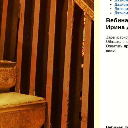
Джаком
Джаком
Джаком
Джаком
Вебина
Ирина 
Зарегистрир
Обязательны
п
Оплатить
ниже:
Вебинар К