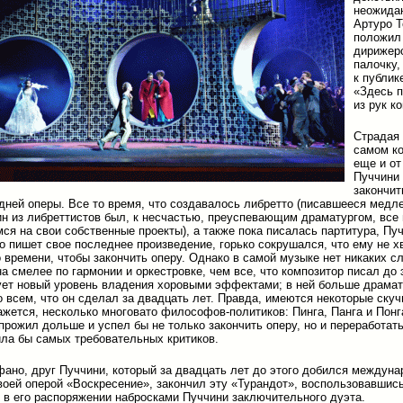
неожида
Артуро Т
положил
дирижер
палочку,
к публик
«Здесь 
из рук к
Страдая 
самом к
еще и от
Пуччини 
закончит
дней оперы. Все то время, что создавалось либретто (писавшееся медле
дин из либреттистов был, к несчастью, преуспевающим драматургом, все
ся на свои собственные проекты), а также пока писалась партитура, Пу
то пишет свое последнее произведение, горько сокрушался, что ему не х
 времени, чтобы закончить оперу. Однако в самой музыке нет никаких с
на смелее по гармонии и оркестровке, чем все, что композитор писал до 
ет новый уровень владения хоровыми эффектами; в ней больше драмат
о всем, что он сделал за двадцать лет. Правда, имеются некоторые ску
ажется, несколько многовато философов-политиков: Пинга, Панга и Понга
прожил дольше и успел бы не только закончить оперу, но и переработать
ла бы самых требовательных критиков.
ано, друг Пуччини, который за двадцать лет до этого добился междуна
воей оперой «Воскресение», закончил эту «Турандот», воспользовавшис
в его распоряжении набросками Пуччини заключительного дуэта.