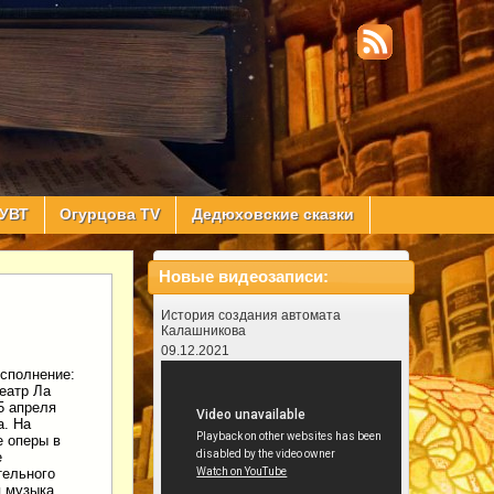
УВТ
Огурцова TV
Дедюховские сказки
Новые видеозаписи:
История создания автомата
Калашникова
09.12.2021
сполнение:
еатр Ла
5 апреля
а. На
 оперы в
е
тельного
я музыка