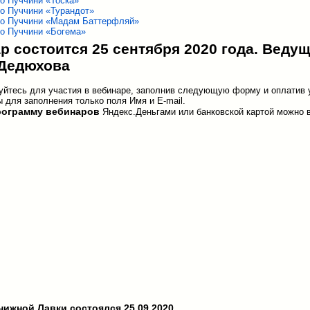
о Пуччини «Тоска»
о Пуччини «Турандот»
о Пуччини «Мадам Баттерфляй»
о Пуччини «Богема»
р состоится 25 сентября 2020 года. Веду
Дедюхова
уйтесь для участия в вебинаре, заполнив следующую форму и оплатив 
 для заполнения только поля Имя и E-mail.
рограмму вебинаров
Яндекс.Деньгами или банковской картой можно 
нижной Лавки состоялся 25.09.2020