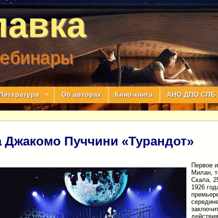
лавка
вебинары
Литература
Об авторах
Кино-книга
АНО ДПО СПБ 
 Джакомо Пуччини «Турандот»
Первое и
Милан, т
Скала, 2
1926 год
премьере
середин
заключи
действи