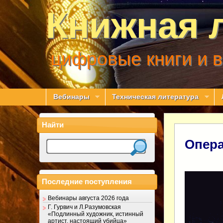
Книжная 
цифровые книги и 
Вебинары
Техническая литература
Найти
Опера
Последние поступления
Вебинары августа 2026 года
Г. Гурвич и Л.Разумовская
«Подлинный художник, истинный
артист, настоящий убийца»