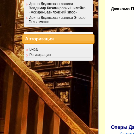
Ирина Дедюхова
к записи
Владимир Казимирович Шилейко
Джакомо П
«Ассиро-Вавилонский эпос»
Ирина Дедюхова
к записи
Эпос о
Гильгамеше
Авторизация
Вход
Регистрация
Оперы Дж