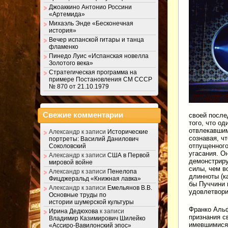
Джоаккино Антонио Россини
«Артемида»
Михаэль Энде «Бесконечная
история»
Вечер испанской гитары и танца
фламенко
Пинедо Луис «Испанская новелла
Золотого века»
Стратегическая программа на
примере Постановления СМ СССР
№ 870 от 21.10.1979
Свежие комментарии
своей после
того, что о
отвлекавшим
Александр
к записи
Исторические
сознавая, ч
портреты: Василий Данилович
отпущенного
Соколовский
угасания. О
Александр
к записи
США в Первой
демонстриру
мировой войне
силы, чем в
Александр
к записи
Пенелопа
длинноты (к
Фицджеральд «Книжная лавка»
бы Пуччини 
Александр
к записи
Емельянов В.В.
удовлетвори
Основные труды по
истории шумерской культуры
Франко Альф
Ирина Дедюхова
к записи
признания с
Владимир Казимирович Шилейко
имевшимися 
«Ассиро-Вавилонский эпос»