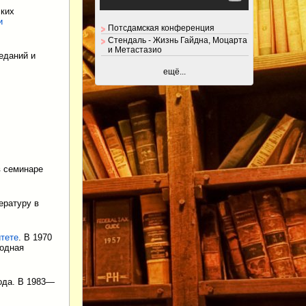
ских
и
Потсдамская конференция
Стендаль - Жизнь Гайдна, Моцарта
и Метастазио
еданий и
ещё...
 семинаре
ературу в
тете
. В 1970
родная
года. В 1983—