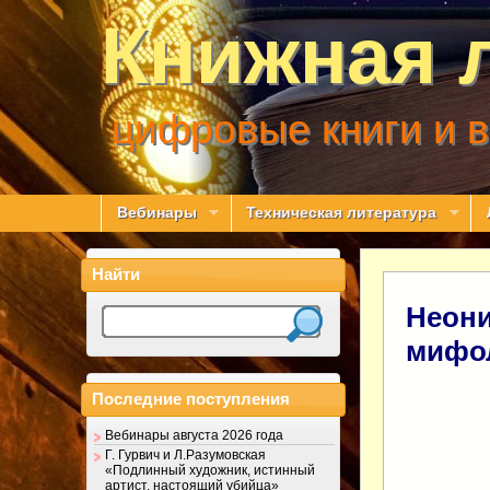
Книжная 
цифровые книги и 
Вебинары
Техническая литература
Найти
Неони
мифо
Последние поступления
Вебинары августа 2026 года
Г. Гурвич и Л.Разумовская
«Подлинный художник, истинный
артист, настоящий убийца»