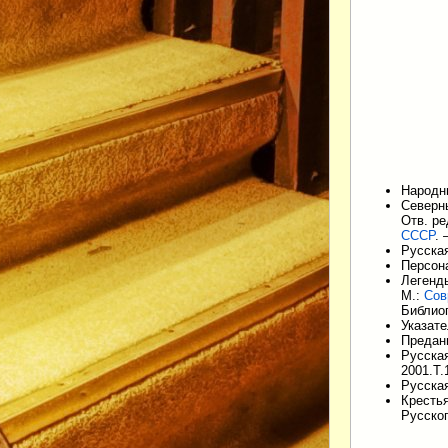
Народны
Северны
Отв. р
СССР
.
Русская
Персона
Легенды
М.:
Сов
Библио
Указате
Предани
Русская
2001.Т.1
Русская
Кресть
Русског