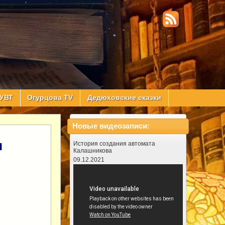
УВТ
Огурцова TV
Дедюховские сказки
Новые видеозаписи:
я
История создания автомата
Калашникова
09.12.2021