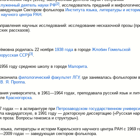
[
2
]
служенный деятель науки РФ
, исследователь преданий и мифологиче
 Заведующая Сектором фольклора
Института языка, литературы и истори
 научного центра РАН
.
правления научных исследований: исследование несказочной прозы (пр
ких рассказов).
ёмовна родилась 22 ноября
1938 года
в городе
Жлобин
Гомельской
[
3
]
лорусская ССР
)
.
1956 году среднюю школу в городе
Малорита
.
 окончила
филологический факультет
ЛГУ,
где занималась фольклором в
а
В. Я. Проппа
.
ания университета, в 1961—1964 годах, преподавала русский язык и лит
оле
Красногорска
.
 годах — в аспирантуре при
Петрозаводском государственном универси
ла кандидатскую, в 1991 году — докторскую диссертацию («Русская на
я проза: Вопросы генезиса и структуры»).
 языка, литературы и истории Карельского научного центра РАН с 1969 
8—2009 годах — заведующая сектором фольклора.