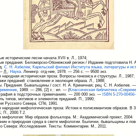
е исторические песни начала XVII в. Л., 1974;
е предания: Беломорско-Обонежский регион / Издание подготовила Н. А
ед.
С. Н. Азбелев
;
Карельский филиал Института языка, литературы и ис
 —
Л.
:
Наука
. Ленингр. отд-ние, 1978. — 256 с. —
9500 экз.
 народная историческая проза: Вопросы генезиса и структуры. Л., 1987;
жи преданий: становление и эволюция образа. Л., 1988;
. Предания. Бывальщины / сост. Н. А. Криничная; рец. С. Н. Азбелев. —
ременник
, 1989. — 286, [2] с.: ил. — (
Классическая библиотека «Соврем
графия в подстрочных примечаниях. — 200 000 экз. —
ISBN 5-270-00456-
ль типов, мотивов и элементов преданий. П., 1990;
я Русского Севера. СПб, 1991.
 народная мифологическая проза: Истоки и полисемантизм образов. В 3-
; П., 2000.Т.2.
 мифология: Мир образов фольклора. М.: Академический проект, 2004.
янин и природная среда в свете мифологии. Былички, бывальщины и пов
о Севера: Исследования. Тексты. Комментарии. М., 2011.