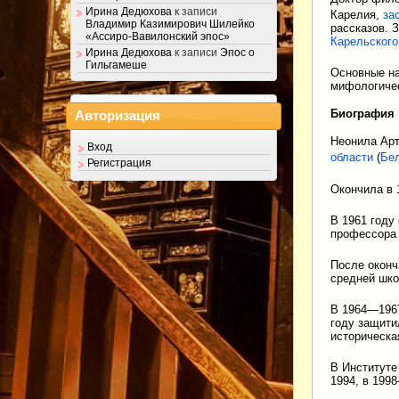
Ирина Дедюхова
к записи
Карелия,
за
Владимир Казимирович Шилейко
рассказов.
«Ассиро-Вавилонский эпос»
Карельского
Ирина Дедюхова
к записи
Эпос о
Гильгамеше
Основные на
мифологичес
Биография
Авторизация
Неонила Арт
Вход
области
(
Бе
Регистрация
Окончила в 
В 1961 году
профессор
После оконч
средней шк
В 1964—1967
году защити
историческа
В Институте
1994, в 199