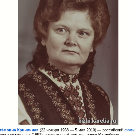
тёмовна Криничная
(22 ноября 1938 — 5 мая 2019) — российский
фоль
логических наук (1991), заслуженный деятель науки Республики