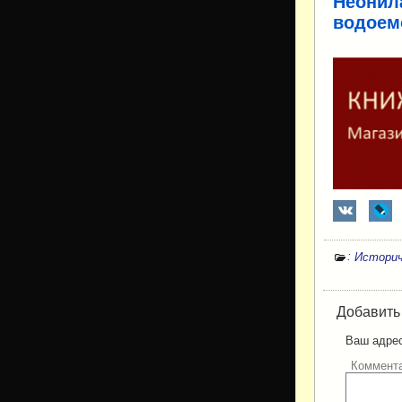
Неонил
водоем
:
Историч
Добавить
Ваш адрес
Коммент