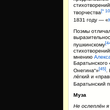
стихотворений
[
* 10
творчества
1831 году — «
Поэмы отлича
выразительнос
[
4
пушкинскому
стихотворений
мнению
Алекс
Баратынского 
[
45
]
Онегина“»
.
лёгкий и «прав
Баратынский п
Муза
Не ослеплён я