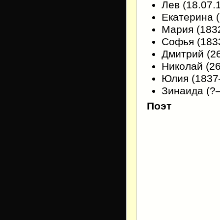
Лев (18.07
Екатерина 
Мария (183
Софья (18
Дмитрий (2
Николай (2
Юлия (183
Зинаида (?
Поэт