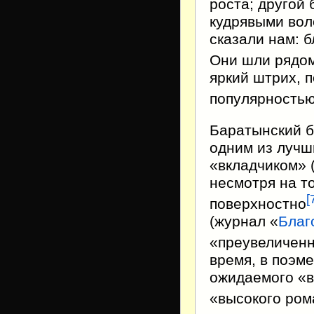
роста; другой
кудрявыми вол
сказали нам: 
Они шли рядом
яркий штрих, 
популярностью
Баратынский 
одним из лучш
«вкладчиком» 
несмотря на то
[
поверхностно
(журнал «
Благ
«преувеличен
время, в поэм
ожидаемого «в
«высокого ром