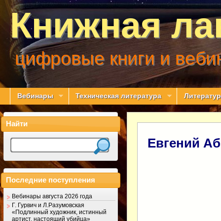
Книжная ла
цифровые книги и веби
Вебинары
Техническая литература
Литератур
Найти
Евгений А
Последние поступления
Вебинары августа 2026 года
Г. Гурвич и Л.Разумовская
«Подлинный художник, истинный
артист, настоящий убийца»