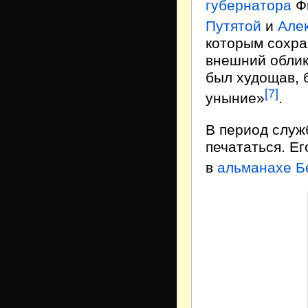
губернатора
Ф
Путятой
и
Але
которым сохра
внешний облик
был худощав, 
[
7
]
уныние»
.
В период служ
печататься. Ег
в
альманахе
Б