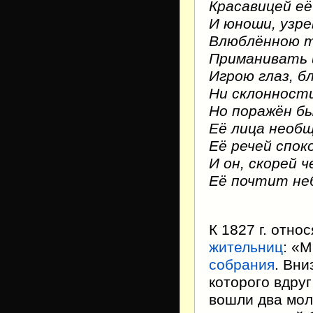
Красавицей её
И юноши, узре
Влюблённою т
Приманивать 
Игрою глаз, б
Ни склонности
Но поражён б
Её лица необ
Её речей спок
И он, скорей 
Её почтит не
К 1827 г. отн
жительниц
: «
собрания
. Вни
которого вдру
вошли два мол