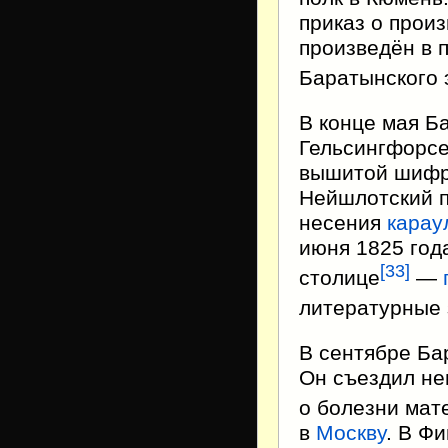
приказ о прои
произведён в 
Баратынского 
В конце мая Б
Гельсингфорс
вышитой шифро
Нейшлотский п
несения
карау
июня 1825 год
[
33
]
столице
—
литературные 
В сентябре Ба
Он съездил не
о болезни мат
в
Москву
. В Ф