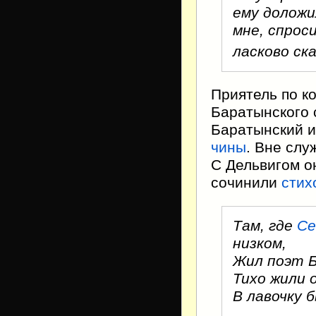
ему доложи
мне, спрос
ласково ск
Приятель по к
Баратынского
Баратынский и
чины
. Вне слу
С Дельвигом о
сочинили
стих
Там, где
Се
низком,
Жил поэт Б
Тихо жили 
В лавочку 