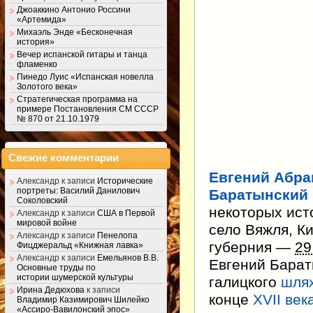
Джоаккино Антонио Россини
«Артемида»
Михаэль Энде «Бесконечная
история»
Вечер испанской гитары и танца
фламенко
Пинедо Луис «Испанская новелла
Золотого века»
Стратегическая программа на
примере Постановления СМ СССР
№ 870 от 21.10.1979
Свежие комментарии
Евгений Абр
Александр
к записи
Исторические
портреты: Василий Данилович
Баратынский
Соколовский
некоторых ист
Александр
к записи
США в Первой
мировой войне
село Вяжля, К
Александр
к записи
Пенелопа
губерния —
29
Фицджеральд «Книжная лавка»
Александр
к записи
Емельянов В.В.
Евгений Барат
Основные труды по
истории шумерской культуры
галицкого
шлях
Ирина Дедюхова
к записи
конце
XVII век
Владимир Казимирович Шилейко
«Ассиро-Вавилонский эпос»