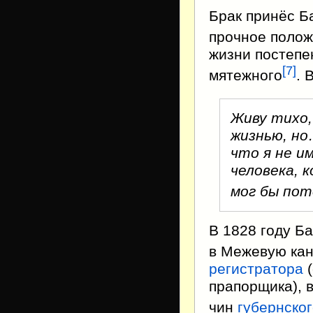
Брак принёс Б
прочное полож
жизни постепен
[
7
]
мятежного
. 
Живу тихо,
жизнью, но
что я не и
человека, 
мог бы по
В 1828 году Б
в Межевую ка
регистратора
(
прапорщика), 
чин
губернског