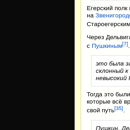
Егерский полк
на
Звенигород
Староегерским
Через Дельвиг
[
7
]
с
Пушкиным
это была з
склонный к
невысокий 
Тогда это был
которые всё вр
[
35
]
свой путь
.
Пушкин, Де