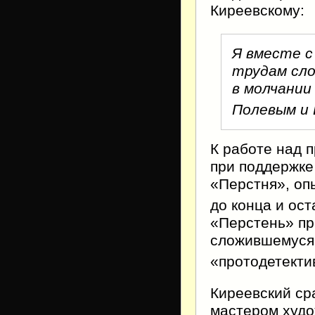
Киреевскому:
Я вместе с
трудам сл
в молчани
Полевым и
К работе над 
при поддержке
«Перстня», оп
до конца и ос
«Перстень» пр
сложившемус
«протодетекти
Киреевский ср
мастером худ