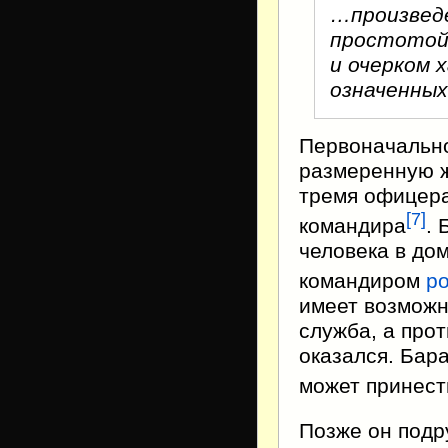
…произведе
простотой,
и очерком 
означенных
Первоначально
размеренную ж
тремя офицера
[
7
]
командира
. 
человека в дом
командиром
р
имеет возможно
служба, а про
оказался. Бар
может принест
Позже он подр