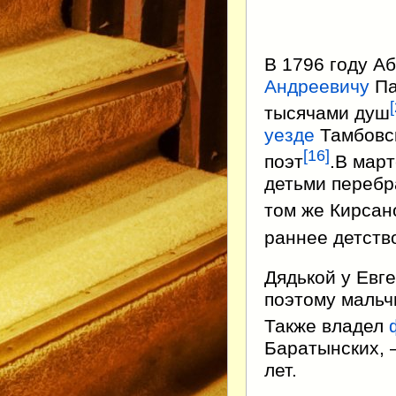
В 1796 году А
Андреевичу
Па
[
тысячами душ
уезде
Тамбовск
[
16
]
поэт
.В мар
детьми перебр
том же Кирсан
раннее детств
Дядькой у Евг
поэтому мальч
Также владел
Баратынских, 
лет.