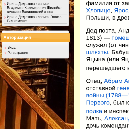
фамилия от за
Ирина Дедюхова
к записи
Владимир Казимирович Шилейко
Хлопице
,
Ярос
«Ассиро-Вавилонский эпос»
Польши, в дре
Ирина Дедюхова
к записи
Эпос о
Гильгамеше
Дед поэта, Ан
1813) —
поме
Авторизация
служил (от чи
Вход
шляхты
. Бабу
Регистрация
Яцына (или Яц
перешедшего в
Отец,
Абрам А
отставной
ген
войны (1788—
Первого
, был
полка
и инспек
Мать,
Алексан
дочь коменда