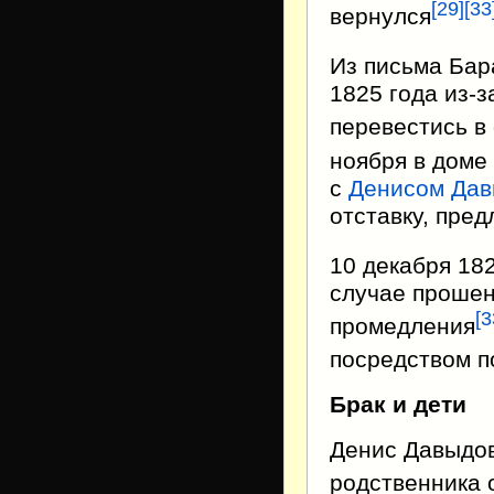
[
29
]
[
33
вернулся
Из письма Бар
1825 года из-
перевестись в 
ноября в доме
с
Денисом Да
отставку, пред
10 декабря 18
случае прошен
[
3
промедления
посредством п
Брак и дети
Денис Давыдов
родственника 