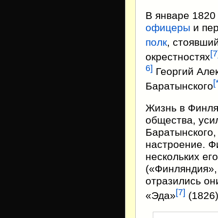
В январе 1820
офицеры
и пер
полк
, стоявши
[
7
окрестностях
6
]
Георгий Але
[
Баратынского
Жизнь в Финля
общества, уси
Баратынского,
настроение. Ф
нескольких ег
(«Финляндия»,
отразились он
[
7
]
«Эда»
(1826)