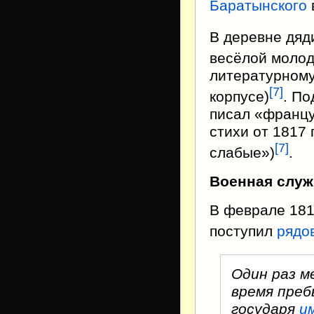
Баратынского
В деревне дя
весёлой моло
литературному
[
7
]
корпусе)
. По
писал «францу
стихи от 1817 
[
7
]
слабые»)
.
Военная служ
В феврале 181
поступил
рядо
Один раз м
время преб
государя
и