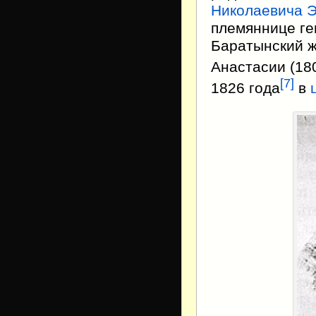
Николаевича Э
племяннице ге
Баратынский ж
Анастасии (1
[
7
]
1826 года
в