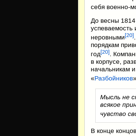
себя военно-м
До весны 1814
успеваемость 
[
20
]
неровными
порядкам прив
[
20
]
год
. Компа
в корпусе, ра
начальникам и
«
Разбойников
Мысль не с
всякое при
чувство с
В конце концо