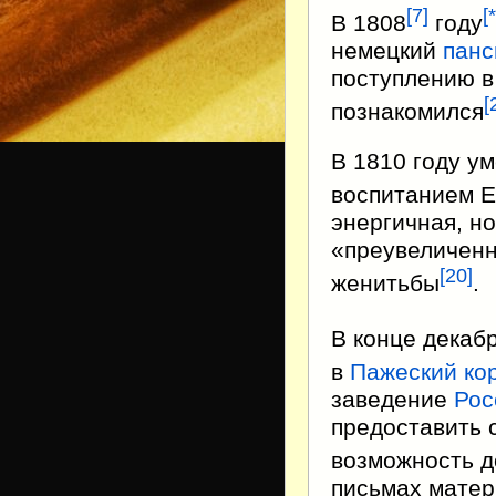
[
7
]
[
В 1808
году
немецкий
панс
поступлению 
[
познакомился
В 1810 году у
воспитанием Е
энергичная, н
«преувеличенн
[
20
]
женитьбы
.
В конце декаб
в
Пажеский ко
заведение
Рос
предоставить 
возможность 
письмах матер