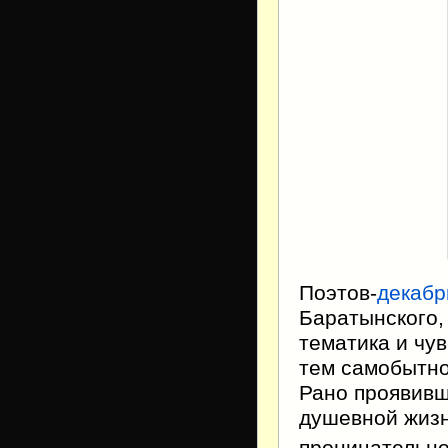
Поэтов-
декабр
Баратынского, 
тематика и чу
тем самобытно
Рано проявивш
душевной жизн
проницательно