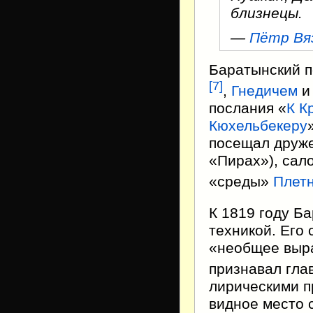
близнецы.
—
Пётр Вя
Баратынский п
[
7
]
,
Гнедичем
и
послания «
К К
Кюхельбекеру
посещал друже
«Пирах»), сал
«среды»
Плет
К 1819 году Б
техникой. Его
«необщее выра
признавал гла
лирическими п
видное место 