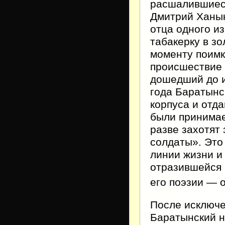
расшалившие
Дмитрий Ханык
отца одного из
табакерку в зо
моменту поимк
происшествие 
дошедший до и
года Баратынс
корпуса и отд
были принимае
разве захотят 
солдаты». Это
линии жизни и
отразившейся
его поэзии — 
После исключе
Баратынский н