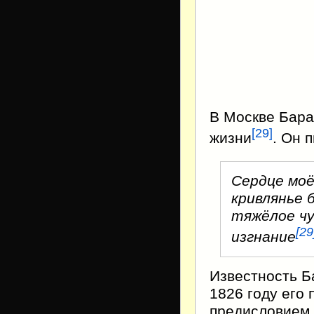
В Москве Бара
[
29
]
жизни
. Он 
Сердце моё
кривлянье 
тяжёлое чу
[
29
изгнание
Известность Б
1826 году его 
предисловием 