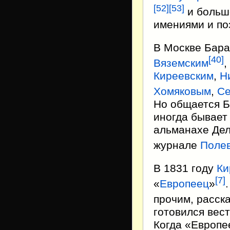
[
52
]
[
53
]
и больш
имениями и по
В Москве Бар
[
40
]
Вяземским
,
Киреевским
,
Н
Хомяковым
,
Се
Но общается Б
иногда бывает
альманахе Дел
журнале
Поле
В 1831 году
Ки
[
7
]
«
Европеец
»
прочим, расск
готовился вес
Когда «Европе