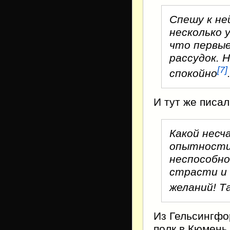
Спешу к не
несколько у
что первые
рассудок. 
[
7
]
спокойно
И тут же писал
Какой несч
опытности 
неспособно
страсти и
желаний! Т
Из Гельсингфо
полк в Кюмень.