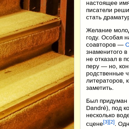
настоящее имя
писатели реши
стать драмату
Желание молод
году. Особая 
соавторов —
О
знаменитого в
не отказал в 
перу — но, ко
родственные ч
литераторов, 
заметить.
Был придуман
Dandré), под 
несколько вод
[3]
[2]
сцене
. Од