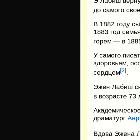
Э.Лабиш верну
до самого свое
В 1882 году с
1883 год семь
горем — в 188
У самого писа
здоровьем, ос
[2]
сердцем
.
Эжен Лабиш ск
в возрасте 73 
Академическое
драматург
Анр
Вдова Эжена Л