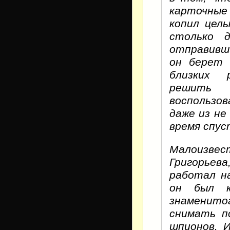
карточные
копил целы
столько 
отправивш
он берет 
близких 
решить
воспользов
даже из не
время спус
Малоизве
Григорьева
работал н
он был к
знаменито
снимать п
шпионов. 