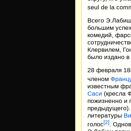
seul de la comm
Всего Э.Лабиш
большим успех
комедий, фарс
сотрудничеств
Клервилем, Го
было издано в
28 февраля 18
членом
Францу
известным фр
Саси
(кресла 
пожизненно и 
предыдущего).
литературы
Ви
[2]
голос
. Одно