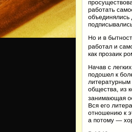
просуществова
работать само
объединялись 
подписывалис
Но и в бытнос
работал и сам
как прозаик р
Начав с легки
подошел к бол
литературным 
общества, из 
занимающая ос
Вся его литер
отношению к э
а потому — хо