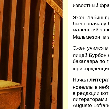
известный фра
Эжен Лабиш пр
был поначалу 
маленький зав
Мальмезон, в 
Эжен учился в
лицей Бурбон (
бакалавра по 
юриспруденци
литера
Начал
новеллы в неб
в редакции ко
литераторами,
Auguste Lefran