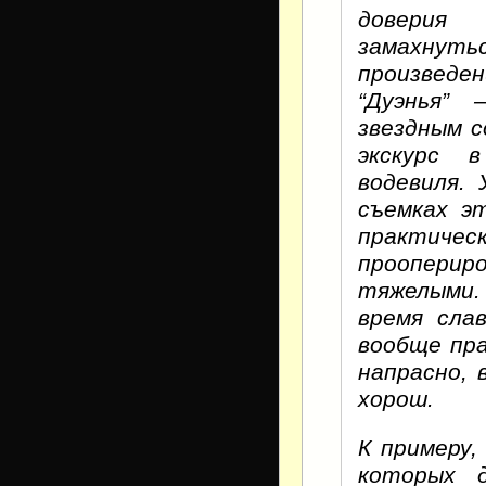
доверия
замахнуть
произведе
“Дуэнья”
звездным 
экскурс в
водевиля. 
съемках э
практич
проопериро
тяжелыми. 
время сла
вообще пр
напрасно, 
хорош.
К примеру,
которых 