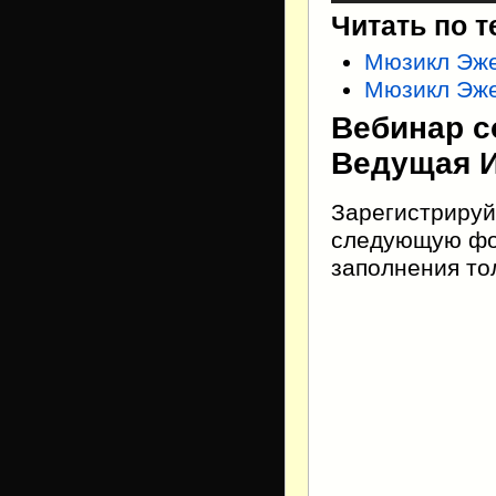
Читать по т
Мюзикл Эже
Мюзикл Эж
Вебинар с
Ведущая И
Зарегистрируй
следующую фор
заполнения тол