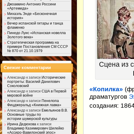
Джоаккино Антонио Россини
«Артемида»
Михаэль Энде «Бесконечная
история»
Вечер испанской гитары и танца
фламенко
Пинедо Луис «Испанская новелла
Золотого века»
Стратегическая программа на
примере Постановления СМ СССР
№ 870 от 21.10.1979
Сцена из с
Свежие комментарии
Александр
к записи
Исторические
портреты: Василий Данилович
Соколовский
«Копилка»
(фр
Александр
к записи
США в Первой
драматургов
Э
мировой войне
Александр
к записи
Пенелопа
создания: 1864
Фицджеральд «Книжная лавка»
Александр
к записи
Емельянов В.В.
Основные труды по
истории шумерской культуры
Ирина Дедюхова
к записи
Владимир Казимирович Шилейко
«Ассиро-Вавилонский эпос»