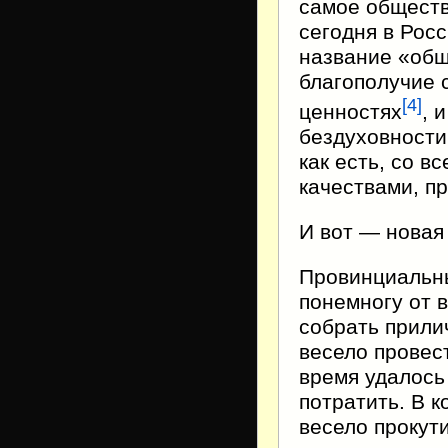
самое обществ
сегодня в Рос
название «общ
благополучие 
[4]
ценностях
, 
бездуховности
как есть, со 
качествами, п
И вот — новая 
Провинциальн
понемногу от 
собрать прили
весело провес
время удалось 
потратить. В 
весело прокути