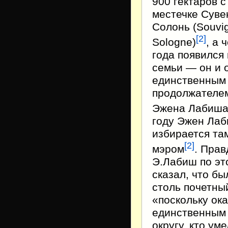
900 гектаров с
местечке Суве
Солонь (Souvi
[2]
Sologne)
, а 
года появился
семьи — он и 
единственным
продолжателе
Эжена Лабиш
году Эжен Ла
избирается та
[2]
мэром
. Прав
Э.Лабиш по эт
сказал, что бы
столь почетный
«поскольку ок
единственным
округу, кто уме