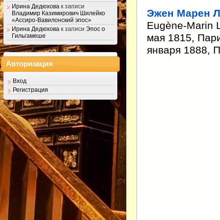
Ирина Дедюхова
к записи
Эжен Марен 
Владимир Казимирович Шилейко
«Ассиро-Вавилонский эпос»
Eugène-Marin L
Ирина Дедюхова
к записи
Эпос о
мая 1815, Пар
Гильгамеше
января 1888, 
Авторизация
Вход
Регистрация