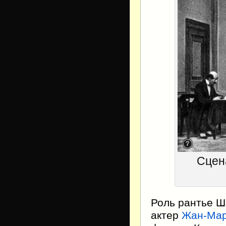
Сцена
Роль рантье Ш
актер
Жан-Ма