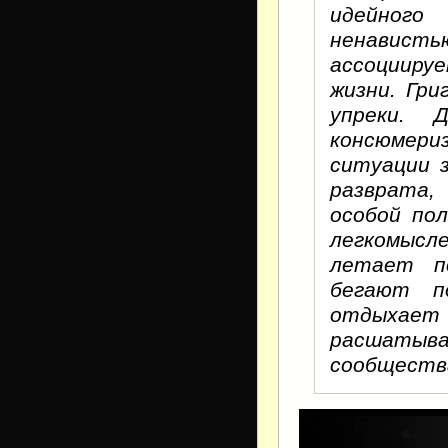
идейного
ненавист
ассоцииру
жизни. Гри
упреки. 
консюмери
ситуации 
разврата,
особой пол
легкомысл
летает п
бегают п
отдыхае
расшаты
сообщества