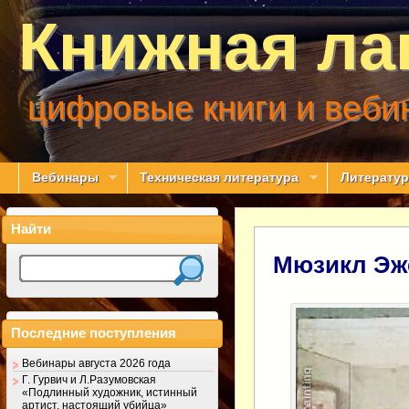
Книжная ла
цифровые книги и веби
Вебинары
Техническая литература
Литератур
Найти
Мюзикл Эж
Последние поступления
Вебинары августа 2026 года
Г. Гурвич и Л.Разумовская
«Подлинный художник, истинный
артист, настоящий убийца»