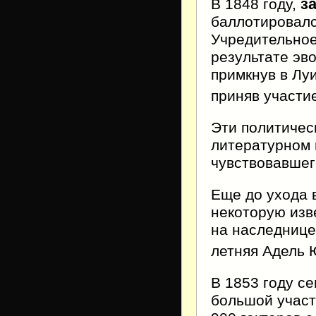
за
В 1848 году,
баллотировалс
Учредительное
результате эв
примкнув в Луи
приняв участи
Эти политичес
литературном 
чувствовавшег
Еще до ухода 
некоторую изв
на наследнице
летняя Адель Ю
В 1853 году се
большой участ