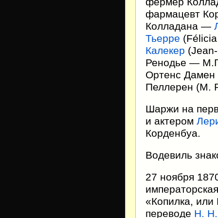
фермер Колл
фармацевт Ко
Колладана —
Тьерре
(Félici
Калекер
(Jean-
Ренодье — М.
Ортенс Дамен 
Пеллерен (M. Pe
Шаржи на перв
и актером
Лер
Корденбуа.
Водевиль знак
27 ноября 187
императорская
«Копилка, или 
переводе
Н. Н