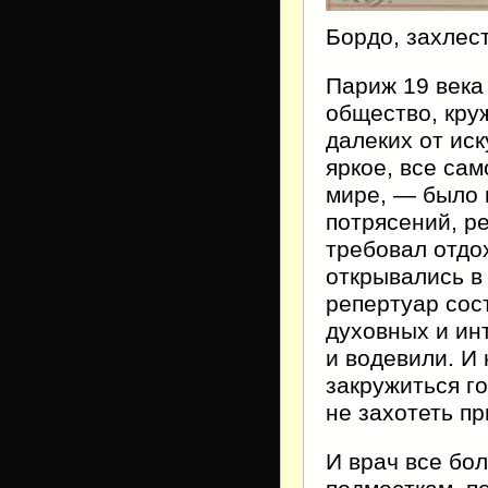
Бордо, захлес
Париж 19 века
общество, кру
далеких от иск
яркое, все сам
мире, — было 
потрясений, р
требовал отдо
открывались в
репертуар сос
духовных и ин
и водевили. И 
закружиться г
не захотеть пр
И врач все бо