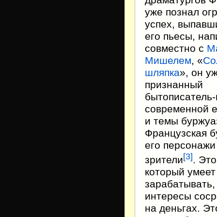
уже познал ог
успех, выпавш
его пьесы, на
совместно с
М
Мишелем
, «
Со
шляпка
», он у
признанный
бытописатель
современной 
и темы буржуа
Французская 
его персонажи 
[3]
зрители
. Это
который умеет
зарабатывать, 
интересы сос
на деньгах. Эт