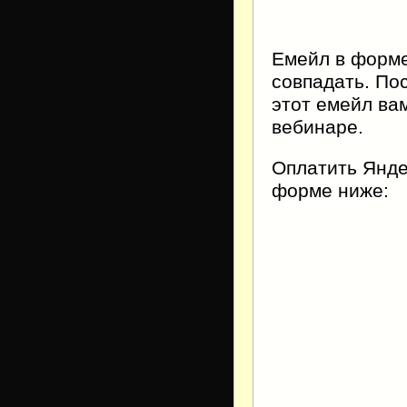
Емейл в форме
совпадать. По
этот емейл ва
вебинаре.
Оплатить Янде
форме ниже: