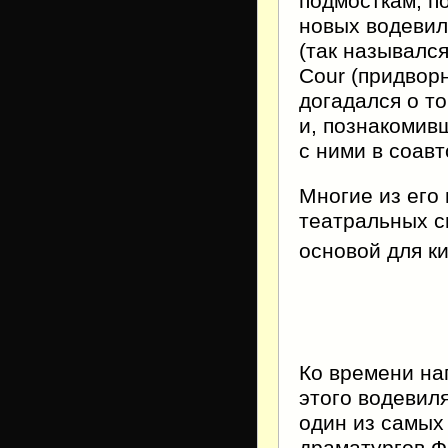
подмосткам, по
новых водевил
(так назывался
Cour (придвор
догадался о т
и, познакомив
с ними в соавт
Многие из его 
театральных сц
основой для к
Ко времени на
этого водевил
один из самых
драматургов Ф