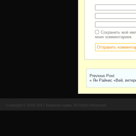
Сохранить моё имя
моих комментариев.
Previous Post
«
Ян Райнис «Вей, ветер
Copyright © 2008-2017 Книжная лавка. All Rights Reserved.
//