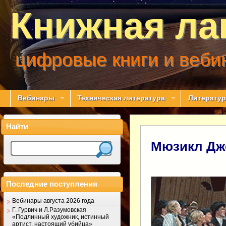
Книжная ла
цифровые книги и веби
Вебинары
Техническая литература
Литератур
Найти
Мюзикл Дж
Последние поступления
Вебинары августа 2026 года
Г. Гурвич и Л.Разумовская
«Подлинный художник, истинный
артист, настоящий убийца»