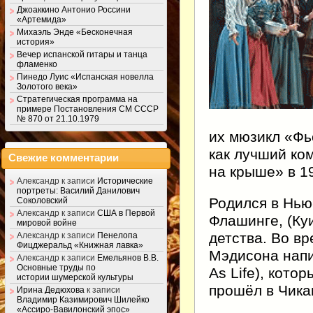
Джоаккино Антонио Россини
«Артемида»
Михаэль Энде «Бесконечная
история»
Вечер испанской гитары и танца
фламенко
Пинедо Луис «Испанская новелла
Золотого века»
Стратегическая программа на
примере Постановления СМ СССР
№ 870 от 21.10.1979
их мюзикл «Фь
как лучший ко
Свежие комментарии
на крыше» в 19
Александр
к записи
Исторические
портреты: Василий Данилович
Родился в Нью
Соколовский
Александр
к записи
США в Первой
Флашинге, (Ку
мировой войне
детства. Во в
Александр
к записи
Пенелопа
Фицджеральд «Книжная лавка»
Мэдисона напи
Александр
к записи
Емельянов В.В.
Основные труды по
As Life), кото
истории шумерской культуры
прошёл в Чика
Ирина Дедюхова
к записи
Владимир Казимирович Шилейко
«Ассиро-Вавилонский эпос»