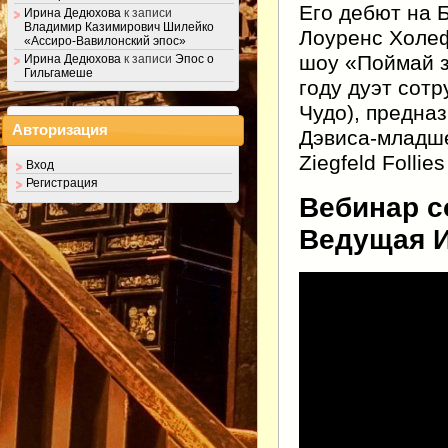
Его дебют на Б
Ирина Дедюхова
к записи
Владимир Казимирович Шилейко
Лоуренс Холеф
«Ассиро-Вавилонский эпос»
шоу «Поймай зв
Ирина Дедюхова
к записи
Эпос о
Гильгамеше
году дуэт сот
Чудо), предна
Авторизация
Дэвиса-младше
Ziegfeld Follies
Вход
Регистрация
Вебинар с
Ведущая И