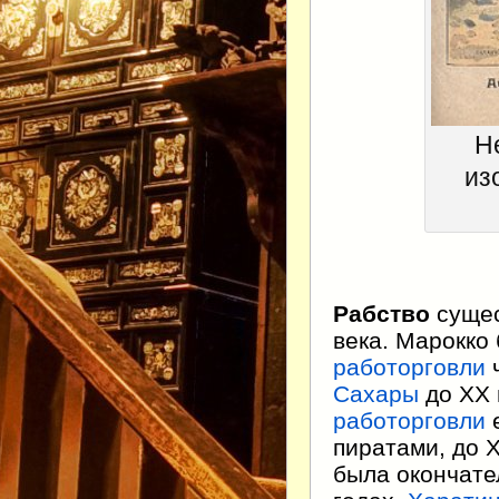
Н
из
Рабство
сущес
века. Марокко
работорговли
Сахары
до XX 
работорговли
е
пиратами, до 
была окончате