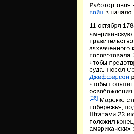
Работорговля 
войн
в начале 
11 октября 17
американскую
правительство
захваченного 
посоветовала 
чтобы предотв
суда. Посол 
Джефферсон
р
чтобы попытат
освобождения 
[
26
]
Марокко ст
побережья, по
Штатами 23 ию
положил конец
американских 