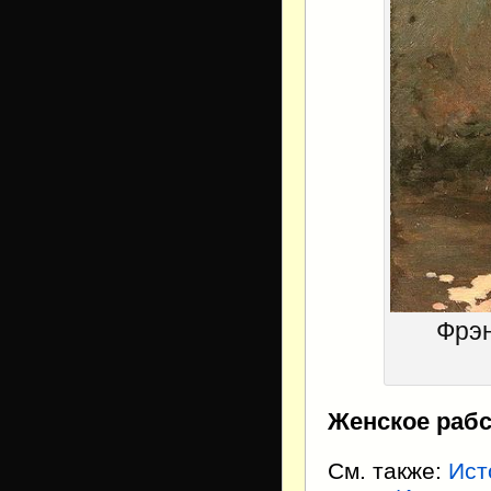
Фрэн
Женское раб
См. также:
Ист