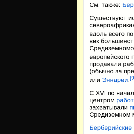
См. также:
Бер
Существуют ис
североафрикан
вдоль всего п
век большинст
Средиземномо
европейского 
продавали раб
(обычно за пр
[
9
или
Эннареи
.
С XVI по нача
центром
работ
захватывали
п
Средиземном 
Берберийские