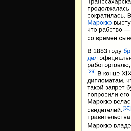
Транссахарска
продолжалась 
сократилась. 
Марокко
выступ
что рабство — 
со времён сы
В 1883 году
бр
дел
официальн
работорговлю, 
[
29
]
В конце XIX
дипломатам, чт
такой запрет б
попросили его 
Марокко велас
[
30
]
свидетелей.
правительства
Марокко владе