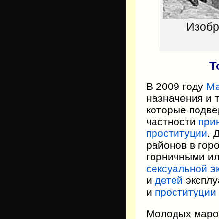
Изобр
Т
В 2009 году
Ма
назначения и 
которые подв
частности
при
проституции
. 
районов в гор
горничными ил
сексуальной э
и
детей
эксплу
и
проституции
Молодых марок