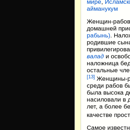
мире
,
Исламск
айманукум
Женщин-рабов 
домашней прис
рабынь)
. Нало
родившие сына
привилегирова
валад
и освобо
наложница бед
остальные чле
[
13
]
Женщины-ра
среди рабов б
была высока д
насиловали в 
лет, а более 
качестве прост
Самое известн