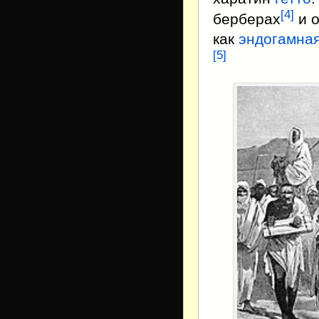
[
4
]
берберах
и 
как
эндогамна
[
5
]