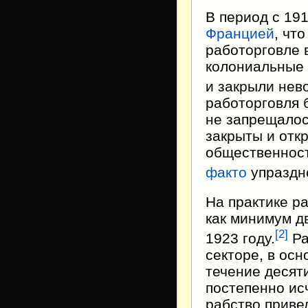
В период с 19
Францией
, чт
работорговле 
колониальные 
и закрыли нев
работорговля 
не запрещалос
закрыты и отк
общественност
факто
упраздн
На практике р
как минимум д
[
2
]
1923 году.
Ра
секторе, в ос
течение десят
постепенно ис
рабство привел