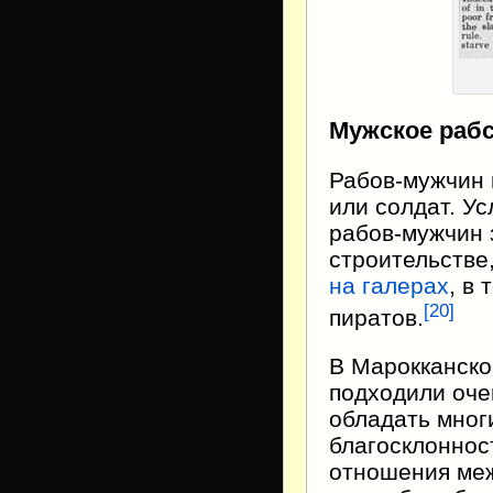
Мужское раб
Рабов-мужчин 
или солдат. У
рабов-мужчин 
строительстве,
на галерах
, в
[
20
]
пиратов.
В Марокканско
подходили оче
обладать мног
благосклоннос
отношения меж