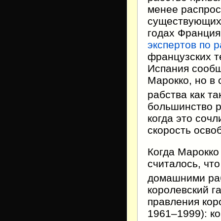
менее распрос
существующих 
годах Франци
экспертов по р
французских т
Испания сообщ
Марокко, но в
рабства как та
большинство р
когда это соч
скорость осво
Когда Марокко
считалось, чт
домашними раб
королевский г
правления ко
1961–1999): к