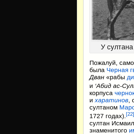
У султана
Пожалуй, само
была
Черная г
Дван
«рабы
ди
и
‘Абид ас-Су
корпуса
черно
и
харатинов
,
султаном
Маро
[
22
1727 годах).
султан Исмаил
знаменитого
и