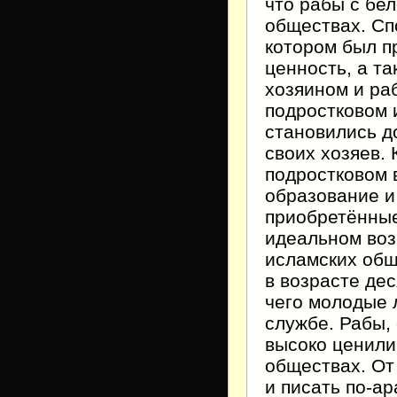
что рабы с бе
обществах. Спо
котором был п
ценность, а т
хозяином и ра
подростковом 
становились д
своих хозяев. 
подростковом 
образование и
приобретённые
идеальном воз
исламских общ
в возрасте дес
чего молодые 
службе. Рабы,
высоко ценили
обществах. От
и писать по-а