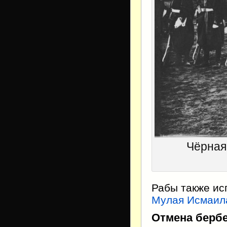
Чёрная
Рабы также ис
Мулая Исмаил
Отмена берб