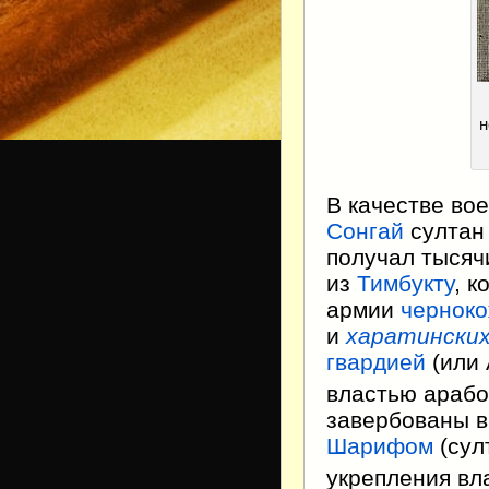
н
В качестве во
Сонгай
султа
получал тысяч
из
Тимбукту
, к
армии
черноко
и
харатински
гвардией
(или 
властью арабо
завербованы 
Шарифом
(сул
укрепления вл