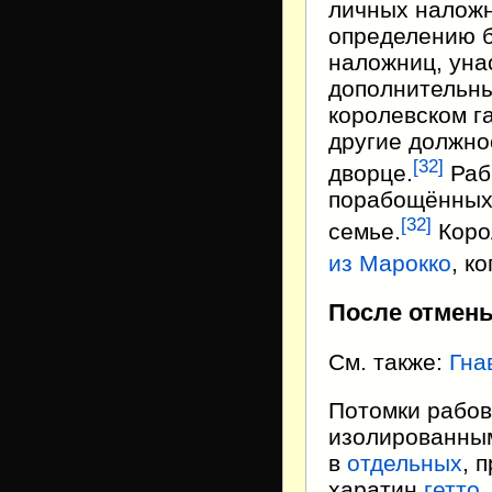
личных наложн
определению б
наложниц, уна
дополнительны
королевском г
другие должно
[
32
]
дворце.
Раб
порабощённых 
[
32
]
семье.
Коро
из Марокко
, к
После отмен
См. также:
Гна
Потомки рабо
изолированны
в
отдельных
, 
харатин
гетто
.