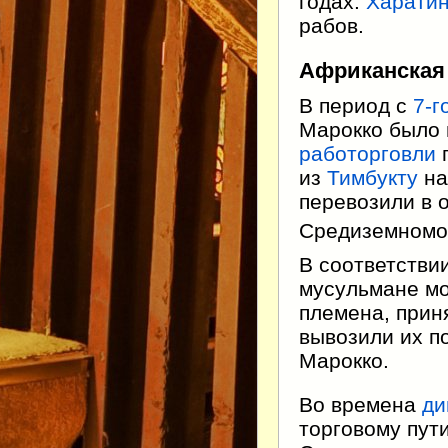
годах.
Харати
рабов.
Африканская
В период с
7-г
Марокко было
работорговли
п
из
Тимбукту
на
перевозили в 
Средиземномор
В соответстви
мусульмане мо
племена, прин
вывозили их по
Марокко.
Во времена
ди
торговому пут