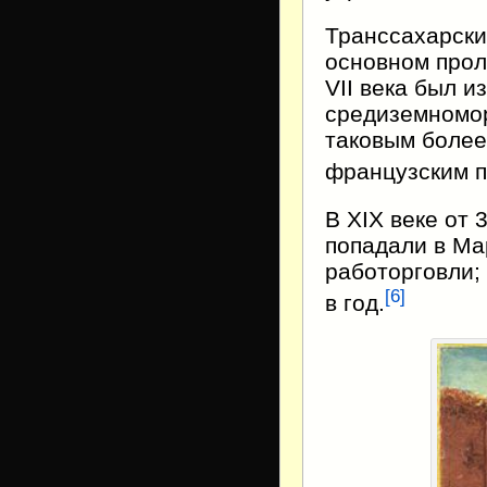
Транссахарски
основном прол
VII века был и
средиземномор
таковым более
французским п
В XIX веке от
попадали в Ма
работорговли; 
[
6
]
в год.