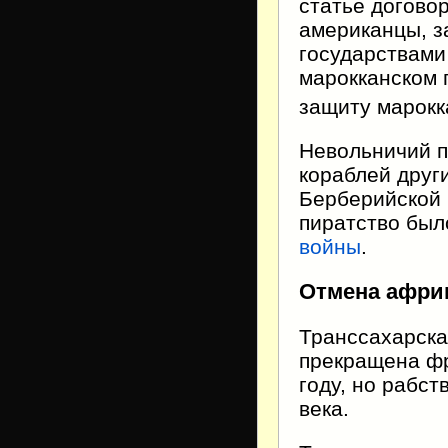
статье договор
американцы, з
государствами
марокканском 
защиту марокк
Невольничий п
кораблей друг
Берберийской 
пиратство был
войны
.
Отмена африк
Транссахарска
прекращена фр
году, но рабст
века.