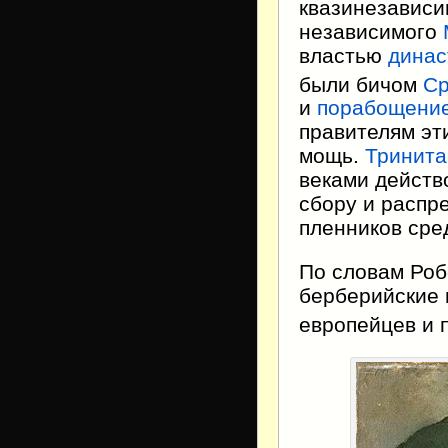
квазинезавис
независимого
властью
динас
были бичом
Ср
и
порабощени
правителям эт
мощь.
Тринита
веками действ
сбору и распр
пленников сре
По словам Робе
берберийские 
европейцев и 