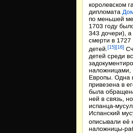
королевском г
дипломата
Дом
по меньшей ме
1703 году был
343 дочери), а
смерти в 1727 
[
15
]
[
16
]
детей.
Сч
детей среди в
задокументиро
наложницами, 
Европы. Одна 
привезена в ег
была обращена 
ней в связь, 
испанца-мусуль
Испанский мус
описывали её 
наложницы-раб