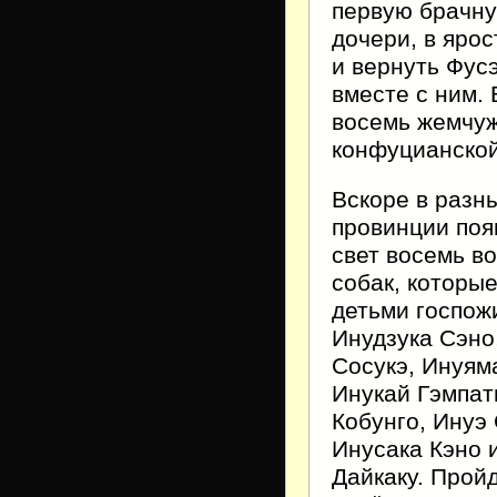
первую брачну
дочери, в яро
и вернуть Фус
вместе с ним. 
восемь жемчу
конфуцианской
Вскоре в разн
провинции поя
свет восемь в
собак, которы
детьми госпож
Инудзука Сэно
Сосукэ, Инуям
Инукай Гэмпат
Кобунго, Инуэ
Инусака Кэно 
Дайкаку. Прой