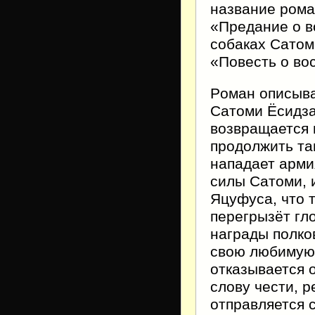
название ром
«Предание о в
собаках Сатом
«Повесть о во
Poман описыва
Сатоми Ёсидза
возвращается 
продолжить та
нападает арми
силы Сатоми, 
Яцуфуса, что 
перегрызёт гло
награды полко
свою любимую 
отказывается 
слову чести, 
отправляется с