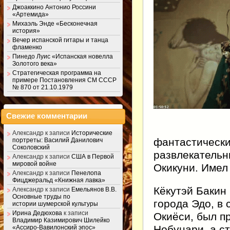
Джоаккино Антонио Россини
«Артемида»
Михаэль Энде «Бесконечная
история»
Вечер испанской гитары и танца
фламенко
Пинедо Луис «Испанская новелла
Золотого века»
Стратегическая программа на
примере Постановления СМ СССР
№ 870 от 21.10.1979
Свежие комментарии
Александр
к записи
Исторические
фантастически
портреты: Василий Данилович
Соколовский
развлекательн
Александр
к записи
США в Первой
мировой войне
Окикуни. Имел
Александр
к записи
Пенелопа
Фицджеральд «Книжная лавка»
Кёкутэй Бакин
Александр
к записи
Емельянов В.В.
Основные труды по
города Эдо, в 
истории шумерской культуры
Ирина Дедюхова
к записи
Окиёси, был 
Владимир Казимирович Шилейко
Нобунари, а с
«Ассиро-Вавилонский эпос»