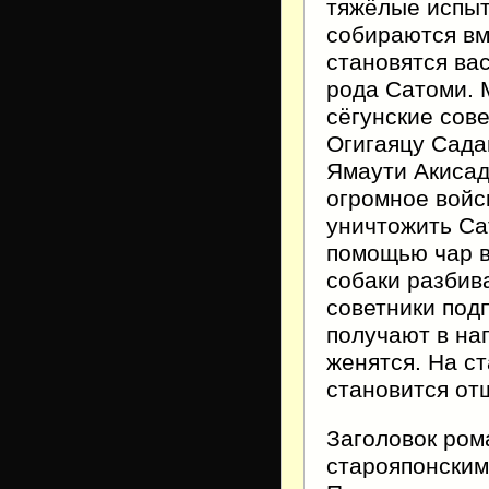
тяжёлые испыт
собираются вм
становятся ва
рода Сатоми. 
сёгунские сов
Огигаяцу Сада
Ямаути Акиса
огромное войс
уничтожить Са
помощью чар 
собаки разбив
советники под
получают в на
женятся. На с
становится от
Заголовок ро
старояпонским