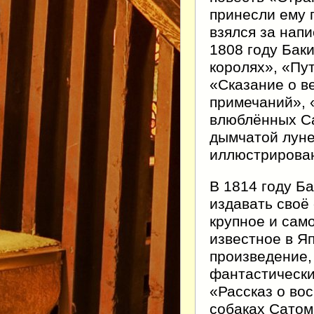
принесли ему 
взялся за нап
1808 году Бак
королях», «Пу
«Сказание о в
примечаний», 
влюблённых Са
дымчатой луне
иллюстрирован
В 1814 году Б
издавать своё
крупное и сам
известное в Я
произведение,
фантастическ
«Рассказ о во
собаках Сатом