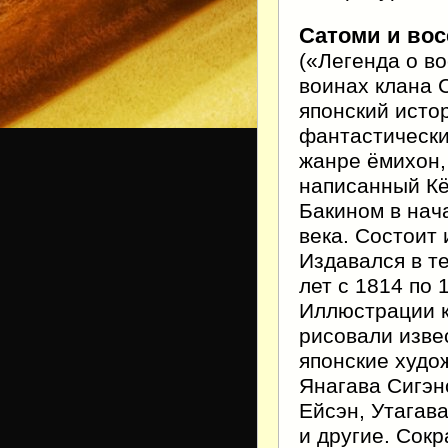
Сатоми и вос
(«Легенда о во
воинах клана 
японский исто
фантастически
жанре ёмихон,
написанный К
Бакином в нач
века. Состоит и
Издавался в т
лет с 1814 по 
Иллюстрации 
рисовали изве
японские худо
Янагава Сигэн
Ейсэн, Утагав
и другие. Сок