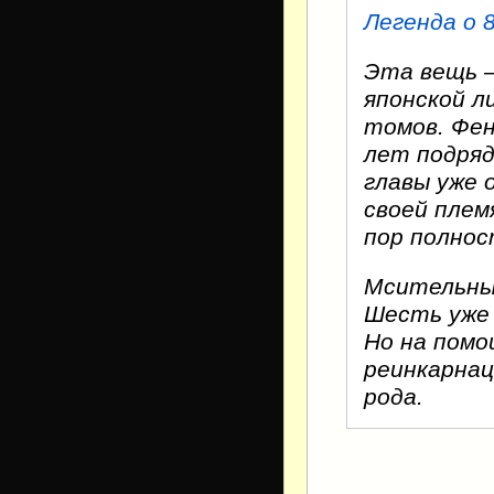
Легенда о 
Эта вещь 
японской л
томов. Фен
лет подряд
главы уже 
своей плем
пор полнос
Мсительные
Шесть уже 
Но на помо
реинкарнац
рода.