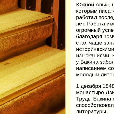
Южной Авы», 
которым писат
работал посл
лет. Работа и
огромный успе
благодаря чем
стал чаще зан
историческим
изысканиями. 
у Бакина забо
написанием со
молодым лите
1 декабря 1848
монастыре Дзи
Труды Бакина 
способствовал
литературы.