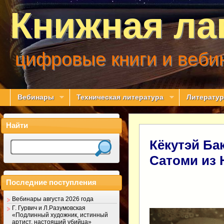
Книжная ла
цифровые книги и веби
Вебинары
Техническая литература
Литератур
Найти
Кёкутэй Ба
Сатоми из
Последние поступления
Вебинары августа 2026 года
Г. Гурвич и Л.Разумовская
«Подлинный художник, истинный
артист, настоящий убийца»