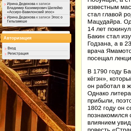
Ирина Дедюхова
к записи
известным мас
Владимир Казимирович Шилейко
«Ассиро-Вавилонский эпос»
стал главой р
Ирина Дедюхова
к записи
Эпос о
Мацудайра. Од
Гильгамеше
14 лет покинул
Бакин стал из
Авторизация
Годзана, а в 2
Вход
врача Ямамото
Регистрация
посещал лекци
В 1790 году Б
кёгэн», которы
он работал в 
Однако литера
прибыли, поэт
1802 году он 
познакомился 
влиянием увид
повесть «Стра