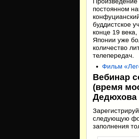
Произведение 
постоянном на
конфуцианский
буддистское у
конце 19 века
Японии уже бо
количество ли
телепередач.
Фильм «Лег
Вебинар со
(время мо
Дедюхова
Зарегистрируй
следующую фор
заполнения тол