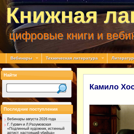
Книжная ла
цифровые книги и веби
Вебинары
Техническая литература
Литератур
Найти
Камило Хос
Последние поступления
Вебинары августа 2026 года
Г. Гурвич и Л.Разумовская
«Подлинный художник, истинный
артист, настоящий убийца»