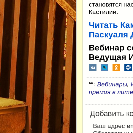
становятся на
Кастилии.
Читать Ка
Паскуаля 
Вебинар со
Ведущая И
:
,
Вебинары
премия в лит
Добавить к
Ваш адрес em