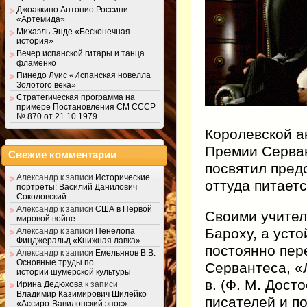
Джоаккино Антонио Россини
«Артемида»
Михаэль Энде «Бесконечная
история»
Вечер испанской гитары и танца
фламенко
Пинедо Луис «Испанская новелла
Золотого века»
Стратегическая программа на
примере Постановления СМ СССР
№ 870 от 21.10.1979
Королевской а
Премии Серван
Свежие комментарии
посвятил пред
Александр
к записи
Исторические
оттуда питает
портреты: Василий Данилович
Соколовский
Александр
к записи
США в Первой
Своими учител
мировой войне
Бароху, а усто
Александр
к записи
Пенелопа
Фицджеральд «Книжная лавка»
постоянно пер
Александр
к записи
Емельянов В.В.
Основные труды по
Сервантеса, «
истории шумерской культуры
в. (Ф. М. Дост
Ирина Дедюхова
к записи
Владимир Казимирович Шилейко
писателей и п
«Ассиро-Вавилонский эпос»