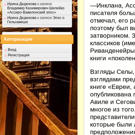
—Инклана, Асо
Ирина Дедюхова
к записи
Владимир Казимирович Шилейко
писателя боль
«Ассиро-Вавилонский эпос»
Ирина Дедюхова
к записи
Эпос о
отмечал, его р
Гильгамеше
поэтому был в
затворником. 
Авторизация
классиков (им
Риванденейры 
Вход
Регистрация
книги «поколен
Взгляды Селы,
взглядами пре
книге «Евреи,
опубликована 
Авиле и Сегов
многое из того
представители
которые были 
предположения