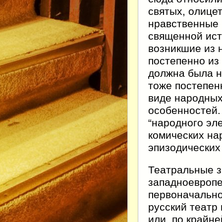
святых, олице
нравственные 
священной ист
возникшие из 
постепенно из
должна была н
тоже постепенн
виде народных
особенностей.
“народного эл
комических на
эпизодических 
Театральные з
западноевроп
первоначально
русский театр
или, по крайн