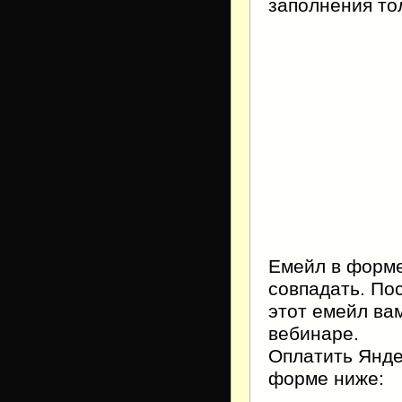
заполнения тол
Емейл в форме
совпадать. По
этот емейл ва
вебинаре.
Оплатить Янде
форме ниже: