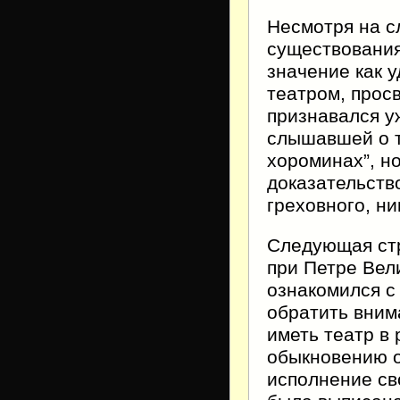
Несмотря на с
существования
значение как 
театром, прос
признавался у
слышавшей о т
хороминах”, н
доказательство
греховного, ни
Следующая стр
при Петре Вел
ознакомился с
обратить вним
иметь театр в
обыкновению о
исполнение св