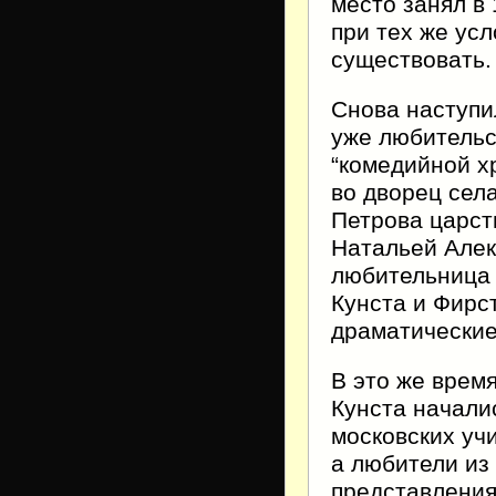
место занял в
при тех же усл
существовать.
Снова наступи
уже любительс
“комедийной х
во дворец сел
Петрова царст
Натальей Алек
любительница 
Кунста и Фирс
драматические
В это же врем
Кунста начали
московских уч
а любители из
представления