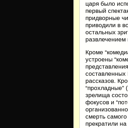
царя было испо
первый спекта
придворные чи
приводили в в
остальных зри
развлечением 
Кроме “комеди
устроены “ком
представления 
составленных 
рассказов. Кр
“прохладные” (
зрелища состо
фокусов и “пот
организованног
смерть самого
прекратили на