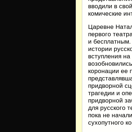
вводили в сво
комические ин
Царевне Натал
первого театр
и бесплатным.
истории русск
вступления на
возобновились
коронации ее 
представлявша
придворной сц
трагедии и оп
придворной за
для русского т
пока не начал
сухопутного ко