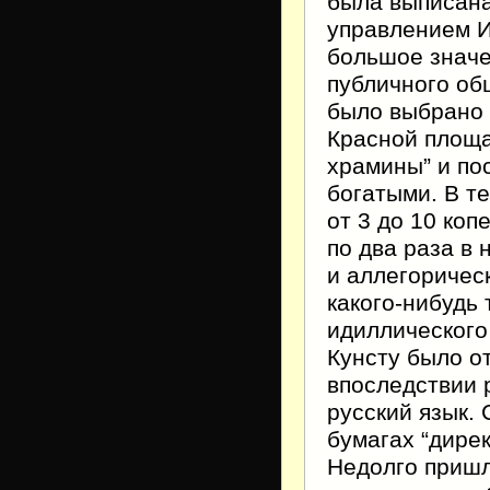
была выписана
управлением И
большое значе
публичного об
было выбрано 
Красной площа
храмины” и по
богатыми. В т
от 3 до 10 коп
по два раза в 
и аллегоричес
какого-нибудь
идиллического
Кунсту было о
впоследствии 
русский язык.
бумагах “дире
Недолго пришло