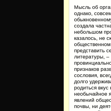
Мысль об орга
однако, совсем
обыкновенному
создала частна
небольшом про
казалось, не с
общественном 
представить с
литературы, – 
провинциально
признаков раз
сословия, все
долго удержив
родиться вкус
необычайное я
явлений общес
почвы, ни дея