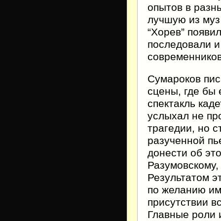
опытов в разны
лучшую из муз 
“Хорев” появил
последовали и
современников
Сумароков пис
сцены, где бы
спектакль кад
услыхал не пр
трагедии, но 
разученной пь
донести об эт
Разумовскому, 
Результатом эт
по желанию им
присутствии вс
Главные роли 