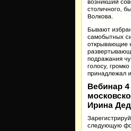
возникший со
столичного, б
Волкова.
Бывают избран
самобытных си
открывающие н
развертывающи
подражания чу
голосу, громко
принадлежал и
Вебинар 4 
московско
Ирина Дед
Зарегистрируй
следующую фор