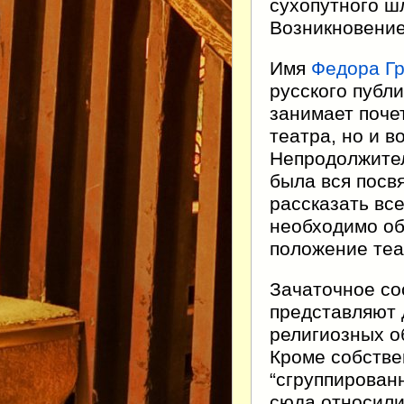
сухопутного шл
Возникновение
Имя
Федора Гр
русского публи
занимает почет
театра, но и 
Непродолжител
была вся посв
рассказать все
необходимо об
положение теа
Зачаточное со
представляют 
религиозных о
Кроме собстве
“сгруппирован
сюда относили