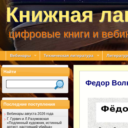
Книжная ла
цифровые книги и веби
Вебинары
Техническая литература
Литератур
Найти
Федор Волк
Последние поступления
Вебинары августа 2026 года
Г. Гурвич и Л.Разумовская
«Подлинный художник, истинный
артист, настоящий убийца»