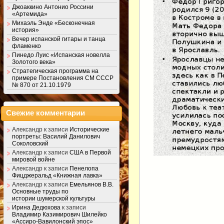
Джоаккино Антонио Россини
«Артемида»
Михаэль Энде «Бесконечная
история»
Вечер испанской гитары и танца
фламенко
Пинедо Луис «Испанская новелла
Золотого века»
Стратегическая программа на
примере Постановления СМ СССР
№ 870 от 21.10.1979
Свежие комментарии
Александр
к записи
Исторические
портреты: Василий Данилович
Соколовский
Александр
к записи
США в Первой
мировой войне
Александр
к записи
Пенелопа
Фицджеральд «Книжная лавка»
Александр
к записи
Емельянов В.В.
Основные труды по
истории шумерской культуры
Ирина Дедюхова
к записи
Владимир Казимирович Шилейко
«Ассиро-Вавилонский эпос»