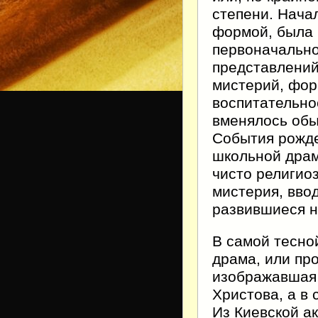
степени. Нача
формой, была 
первоначально
представлений
мистерий, фор
воспитательно
вменялось обы
События рожде
школьной драм
чисто религиоз
мистерия, вво
развившиеся н
В самой тесно
драма, или про
изображавшая 
Христова, а в 
Из Киевской а