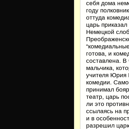
себя дома нем
году полковни
оттуда комедиа
царь приказал
Немецкой слоб
Преображенско
“комедиальные
готова, и коме
составлена. В
мальчика, кото
учителя Юрия 
комедии. Само
принимал бояр
театр, царь по
ли это против
ссылаясь на п
и в особеннос
разрешил царю