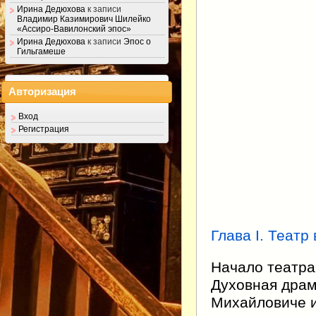
Ирина Дедюхова
к записи
Владимир Казимирович Шилейко
«Ассиро-Вавилонский эпос»
Ирина Дедюхова
к записи
Эпос о
Гильгамеше
Авторизация
Вход
Регистрация
Глава I. Театр
Начало театра 
Духовная драм
Михайловиче и