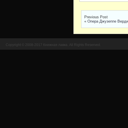
Previous Post
«
Опера Джузеппе Верди
Copyright © 2008-2017 Книжная лавка. All Rights Reserved.
//