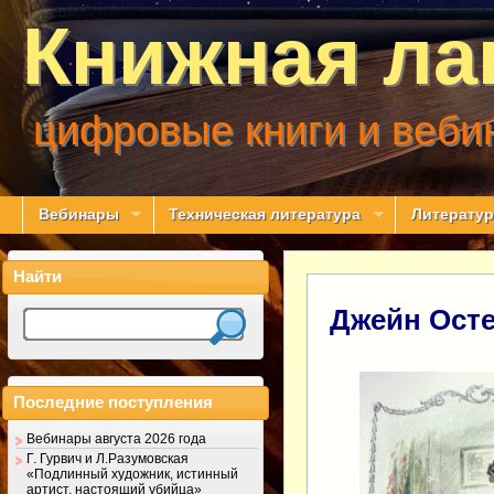
Книжная ла
цифровые книги и веби
Вебинары
Техническая литература
Литератур
Найти
Джейн Ост
Последние поступления
Вебинары августа 2026 года
Г. Гурвич и Л.Разумовская
«Подлинный художник, истинный
артист, настоящий убийца»