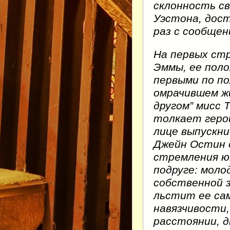
склонность св
Уэстона, дост
раз с сообщен
На первых ст
Эммы, ее пол
первыми по по
омрачившем ж
другом” мисс 
толкает герои
лице выпускни
Джейн Остин 
стремления ю
подруге: моло
собственной 
льстит ее са
навязчивости,
расстоянии, 