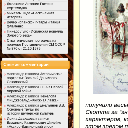
Джоаккино Антонио Россини
«Артемида»
Михаэль Энде «Бесконечная
история»
Вечер испанской гитары и танца
фламенко
Пинедо Луис «Испанская новелла
Золотого века»
Стратегическая программа на
примере Постановления СМ СССР
№ 870 от 21.10.1979
Свежие комментарии
Александр
к записи
Исторические
портреты: Василий Данилович
Соколовский
Александр
к записи
США в Первой
мировой войне
Александр
к записи
Пенелопа
Фицджеральд «Книжная лавка»
получило вес
Александр
к записи
Емельянов В.В.
Основные труды по
Скотта за “зн
истории шумерской культуры
характеров, 
Ирина Дедюхова
к записи
Владимир Казимирович Шилейко
этом зрелом 
«Ассиро-Вавилонский эпос»