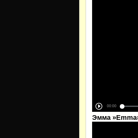
Эмма »Emma» 