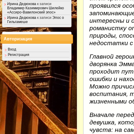
Ирина Дедюхова
к записи
проявился осо
Владимир Казимирович Шилейко
запоминающие
«Ассиро-Вавилонский эпос»
Ирина Дедюхова
к записи
Эпос о
интересны и 
Гильгамеше
романистку о
природы, спо
Авторизация
недостатки с
Вход
Регистрация
Главной герои
дворянка Эмма
проходит путь
ошибки и нах
Можно причис
воспитания, т
жизненными о
Вначале пере
девушка, кото
чувств: на са