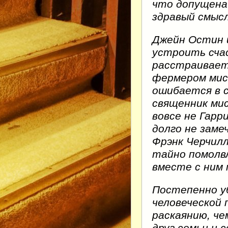
что допущена
здравый смысл
Джейн Остин 
устроить счас
расстраивает
фермером мис
ошибается в 
священник ми
вовсе не Гарр
долго не заме
Фрэнк Черчилл
тайно помолв
вместе с ним
Постепенно у
человеческой
раскаянию, че