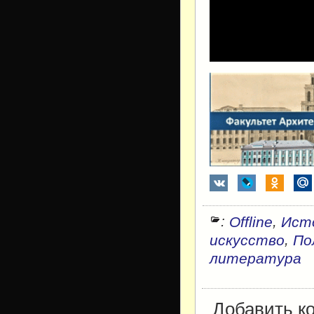
:
,
Offline
Ист
,
искусство
По
литература
Добавить к