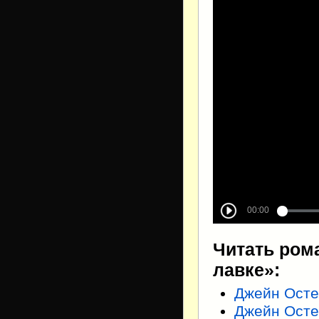
Читать ром
лавке»:
Джейн Ост
Джейн Осте