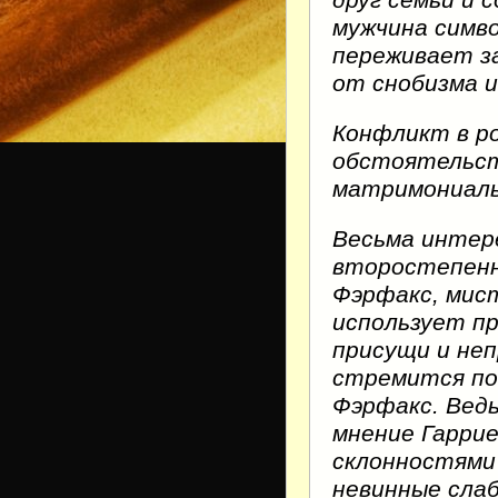
друг семьи и
мужчина симво
переживает з
от снобизма 
Конфликт в р
обстоятельст
матримониаль
Весьма интере
второстепенн
Фэрфакс, мис
использует пр
присущи и не
стремится по
Фэрфакс. Ведь
мнение Гаррие
склонностями
невинные слаб