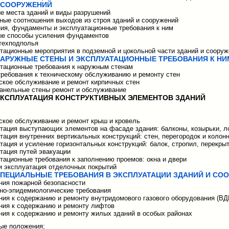
 СООРУЖЕНИЙ
ые места зданий и виды разрушений
тные соотношения выходов из строя зданий и сооружений
ния, фундаменты и эксплуатационные требования к ним
ые способы усиления фундаментов
 техподполья
атационные мероприятия в подземной и цокольной части зданий и соору
 НАРУЖНЫЕ СТЕНЫ И ЭКСПЛУАТАЦИОННЫЕ ТРЕБОВАНИЯ К НИ
атационные требования к наружным стенам
требования к техническому обслуживанию и ремонту стен
еское обслуживание и ремонт кирпичных стен
панельные стены ремонт и обслуживание
 ЭКСПЛУАТАЦИЯ КОНСТРУКТИВНЫХ ЭЛЕМЕНТОВ ЗДАНИЙ
еское обслуживание и ремонт крыш и кровель
атация выступающих элементов на фасаде здания: балконы, козырьки, 
атация внутренних вертикальных конструкций: стен, перегородок и колон
атация и усиление горизонтальных конструкций: балок, стропил, перекры
атация путей эвакуации
атационные требования к заполнению проемов: окна и двери
 и эксплуатация отделочных покрытий
 СПЕЦИАЛЬНЫЕ ТРЕБОВАНИЯ В ЭКСПЛУАТАЦИИ ЗДАНИЙ И СО
ания пожарной безопасности
рно-эпидемиологические требования
ания к содержанию и ремонту внутридомового газового оборудования (ВД
ания к содержанию и ремонту лифтов
ания к содержанию и ремонту жилых зданий в особых районах
ые положения;