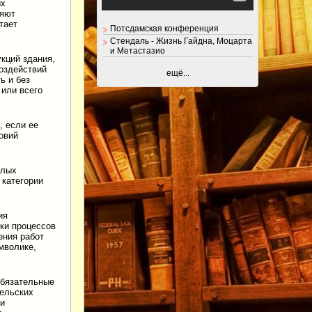
ых
няют
тает
Потсдамская конференция
Стендаль - Жизнь Гайдна, Моцарта
и Метастазио
кций здания,
воздействий
ещё...
ь и без
 или всего
, если ее
овий
илых
 категории
ия
ки процессов
ения работ
мволике,
бязательные
тельских
ти