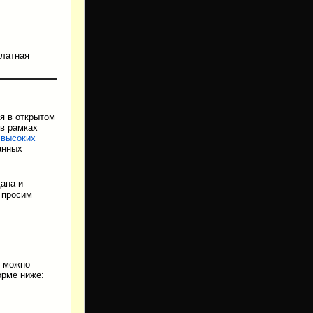
платная
я в открытом
 в рамках
 высоких
анных
ана и
 просим
o можно
рме ниже: