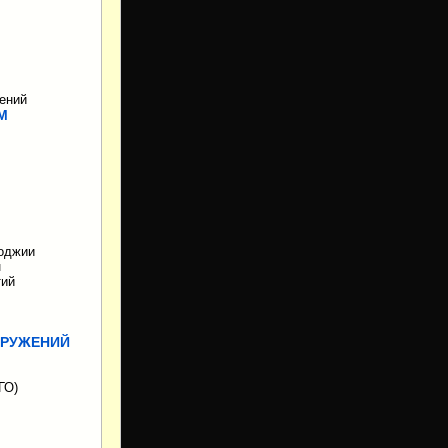
жений
М
лоджии
н
тий
ОРУЖЕНИЙ
ГО)