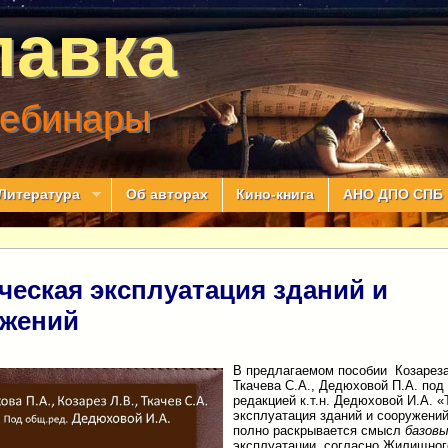
лавка
вебинары
Литература
Об авторах
Кино-книга
АНО ДПО СПБ 
ческая эксплуатация зданий и
ужений
В предлагаемом пособии Козареза
Ткачева С.А., Дедюховой П.А. под
редакцией к.т.н. Дедюховой И.А. 
эксплуатация зданий и сооружени
полно раскрывается смысл
базов
эксплуатации согласно Жилищног