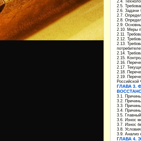
2.4. Технол
2.5. Требов
2.6. Задачи
2.7. Опреде
2.8. Опреде
2.9. Основн
2.10. Меры 
2.11. Требо
2.12. Требо
2.13. Требо
потребителе
2.14. Требо
2.15. Контр
2.16. Переч
2.17. Текущ
2.18. Переч
2.19. Переч
Российской
ГЛАВА 3.
ВОССТАН
3.1. Причин
3.2. Причин
3.3. Причин
3.4. Причин
3.5. Главны
3.6. Износ 
3.7. Износ 
3.8. Услови
3.9. Анализ
ГЛАВА 4.