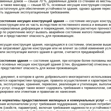
каменных домов — свыше 70 %, деревянных домов со стенами из местн
 а также мансард — свыше 65 %, основные несущие конструкции сохра
достаточную для обеспечения устойчивости здания, однако здание перес
ть заданным эксплуатационным требованиям.
состояние несущих конструкций здания
— состояние несущих констру
 конструкции или их часть вследствие естественного износа и внешних 
нормативные деформации и повреждения, потеряли расчетную прочност
р по укреплению могут вызвать аварийное состояние жилого помещения
ия и представляют опасность для проживающих.
есущая конструкция здания, находящаяся в состоянии, описанном выше
е затрагивает другие конструкции или не влечет за собой изменения усл
или эксплуатации жилого здания в целом, считается предаварийной.
состояние здания —
состояние здания, при котором более половины ж
 основных несущих конструкций здания (стен, фундаментов) отнесены к
 представляют опасность для жизни проживающих.
документ, в котором в целях добровольного многократного использован
ются характеристики продукции, правила осуществления и характеристи
а, эксплуатации, хранения, перевозки, реализации и утилизации, выполн
я услуг, стандарт также может содержать требования к терминологии, си
аркировке или этикеткам и правилам их нанесения.
и нормативы предоставления жилищных и коммунальных услуг
— о
ния исполнителем услуг требования поддержания, сохранения потреби
ик (свойств, параметров), включая требования надежности и устойчивос