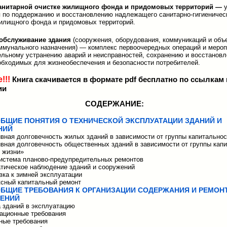
санитарной очистке жилищного фонда и придомовых территорий —
 по поддержанию и восстановлению надлежащего санитарно-гигиеничес
илищного фонда и придомовых территорий.
обслуживание здания
(сооружения, оборудования, коммуникаций и объ
мунального назначения) — комплекс первоочередных операций и мероп
льному устранению аварий и неисправностей, сохранению и восстанов
обходимых для жизнеобеспечения и безопасности потребителей.
!!!
Книга скачивается в формате pdf бесплатно по ссылкам 
ии
СОДЕРЖАНИЕ:
 ОБЩИЕ ПОНЯТИЯ О ТЕХНИЧЕСКОЙ ЭКСПЛУАТАЦИИ ЗДАНИЙ И
НИЙ
ивная долговечность жилых зданий в зависимости от группы капитальнос
ивная долговечность общественных зданий в зависимости от группы кап
к жизни»
система планово-предупредительных ремонтов
атическое наблюдение зданий и сооружений
овка к зимней эксплуатации
ксный капитальный ремонт
 ОБЩИЕ ТРЕБОВАНИЯ К ОРГАНИЗАЦИИ СОДЕРЖАНИЯ И РЕМОН
ЖЕНИЙ
а зданий в эксплуатацию
ационные требования
рные требования