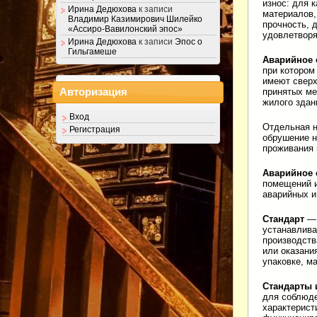
износ: для 
Ирина Дедюхова
к записи
материалов,
Владимир Казимирович Шилейко
прочность, 
«Ассиро-Вавилонский эпос»
удовлетворя
Ирина Дедюхова
к записи
Эпос о
Гильгамеше
Аварийное 
при котором
имеют сверх
принятых ме
Авторизация
жилого здан
Вход
Отдельная н
Регистрация
обрушение н
проживания 
Аварийное 
помещений и
аварийных и
Стандарт
— 
устанавлива
производств
или оказани
упаковке, м
Стандарты 
для соблюде
характерист