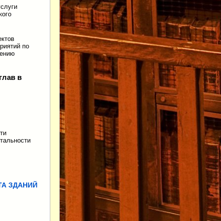
услуги
кого
ектов
риятий по
лению
глав в
ти
итальности
ТА ЗДАНИЙ