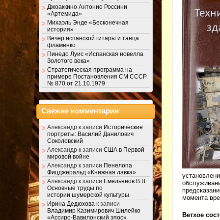
Джоаккино Антонио Россини
«Артемида»
Михаэль Энде «Бесконечная
история»
Вечер испанской гитары и танца
фламенко
Пинедо Луис «Испанская новелла
Золотого века»
Стратегическая программа на
примере Постановления СМ СССР
№ 870 от 21.10.1979
Свежие комментарии
Александр
к записи
Исторические
портреты: Василий Данилович
Соколовский
Александр
к записи
США в Первой
мировой войне
Александр
к записи
Пенелопа
Фицджеральд «Книжная лавка»
установлени
Александр
к записи
Емельянов В.В.
обслуживани
Основные труды по
предсказани
истории шумерской культуры
момента вре
Ирина Дедюхова
к записи
Владимир Казимирович Шилейко
Ветхое сос
«Ассиро-Вавилонский эпос»