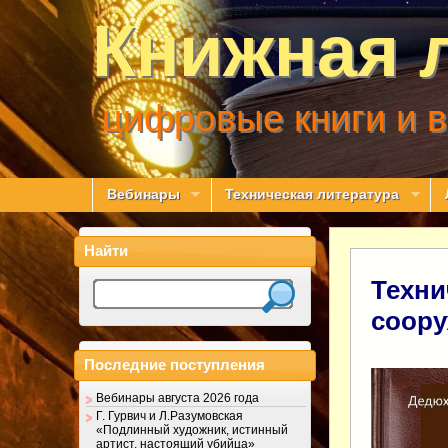
Книжная 
цифровые книги и 
Вебинары
Техническая литература
Найти
Техни
соор
Последние поступления
Вебинары августа 2026 года
Г. Гурвич и Л.Разумовская
«Подлинный художник, истинный
артист, настоящий убийца»