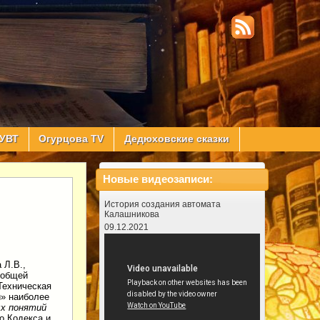
УВТ
Огурцова TV
Дедюховские сказки
Новые видеозаписи:
История создания автомата
Калашникова
09.12.2021
 Л.В.,
 общей
«Техническая
й» наиболее
ых понятий
о Кодекса и