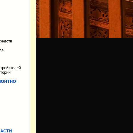
средств
да
отребителей
итории
МОНТНО-
ЧАСТИ