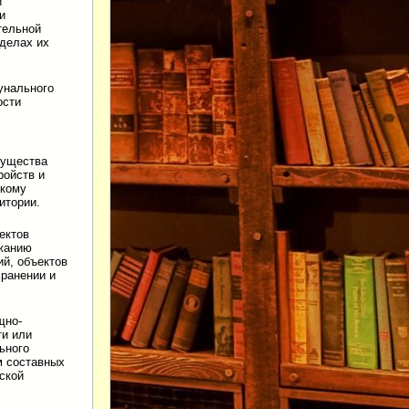
и
и
тельной
еделах их
унального
ости
мущества
ройств и
скому
итории.
ектов
ржанию
ий, объектов
хранении и
щно-
ти или
ьного
м составных
ской