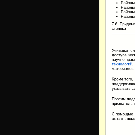
Районы
Районы
Районы
Районы
7.6. Придом
стоянка
Учитывая сл
доступе бес
научно-прак
технологий
,
материалов.
Кроме того
поддержива
указывать с
Просим подд
признательн
С помощью Ю
оказать по