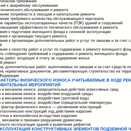
огические требования
ания к аварийному обслуживанию
 технического обслуживания и ремонта
ление потребности в текущем и капитальном ремонте
ление требуемого количества обслуживающего персонала
ые параметры эксплуатационных качеств (ПЭК) зданий и сооружений
повышения эффективности технического обслуживания и ремонта
вания к подготовке жилищного фонда к сезонной эксплуатации
вания к организации текущего ремонта
вания к организации дополнительных работ и услуг по заказам и за счет 
й
вания к качеству работ и услуг по содержанию и ремонту жилищного фон
оль соблюдения требований к содержанию и ремонту жилищного фонда
ень работ, входящих в плату за содержание жилья
ий ремонт
ень дополнительных работ, выполняемых по заказам и за счет средств п
ень нормативных документов, регламентирующих строительство на терр
 Федерации
 ФАКТОРЫ ФИЗИЧЕСКОГО ИЗНОСА УЧИТЫВАЕМЫЕ В ХОДЕ РЕ
ОВИТЕЛЬНЫХ МЕРОПРИЯТИЙ
ы и механизм износа: разрушительные действия агрессивных сред
ы и механизм износа: воздействие воздушной среды
ы и механизм износа: воздействие грунтовой воды
ы и механизм износа: воздействие отрицательной температуры
й фактор физического износа — увлажнение конструкций
металлических конструкций под действием коррозии
бетона и железобетона вследствие коррозии
я, механизм и признаки разрушения древесины
 опыта эксплуатации зданий и выявление дефектов
 ЭКСПЛУАТАЦИЯ КОНСТРУКТИВНЫХ ЭЛЕМЕНТОВ ПОДЗЕМНОЙ 