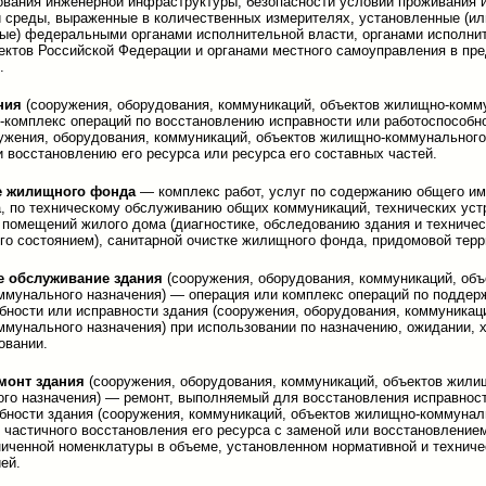
вания инженерной инфраструктуры, безопасности условий проживания 
среды, выраженные в количественных измерителях, установленные (ил
ые) федеральными органами исполнительной власти, органами исполни
ектов Российской Федерации и органами местного самоуправления в пр
.
ания
(сооружения, оборудования, коммуникаций, объектов жилищно-комм
 -комплекс операций по восстановлению исправности или работоспособн
ужения, оборудования, коммуникаций, объектов жилищно-коммунального
и восстановлению его ресурса или ресурса его составных частей.
е жилищного фонда
— комплекс работ, услуг по содержанию общего и
, по техническому обслуживанию общих коммуникаций, технических уст
 помещений жилого дома (диагностике, обследованию здания и техниче
его состоянием), санитарной очистке жилищного фонда, придомовой терр
е обслуживание здания
(сооружения, оборудования, коммуникаций, объ
мунального назначения) — операция или комплекс операций по подде
бности или исправности здания (сооружения, оборудования, коммуникац
мунального назначения) при использовании по назначению, ожидании, 
овании.
монт здания
(сооружения, оборудования, коммуникаций, объектов жили
го назначения) — ремонт, выполняемый для восстановления исправнос
бности здания (сооружения, коммуникаций, объектов жилищно-коммунал
, частичного восстановления его ресурса с заменой или восстановление
ниченной номенклатуры в объеме, установленном нормативной и техниче
ей.