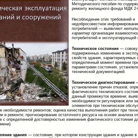
Методического пособия по содерж
ремонту жилищного фонда МДК 2-0
Несоблюдение этих требований и
недобросовестное информировани
потребителей — выявляют
нетип
характер
организации взаимоотно
потребителей и эксплуатирующей 
Техническое состояние
— совоку
подверженных изменению в экспл
свойств здания, характеризуемых 
определенный момент времени при
параметрами состояния, установл
технической документацией.
Техническое диагностирование 
установление причин отказов; опр
фактического технического состоя
данный промежуток времени; выя
необходимости регулировок или з
элементов при техническом обслу
е необходимости ремонтов; оценка качества выполнения работ при техн
и и ремонте; прогнозирование остаточного ресурса на основе анализа отк
е с определенной достоверностью изменения фактического состояния д
мени).
тояние здания
— состояние, при котором конструкции здания и здание в