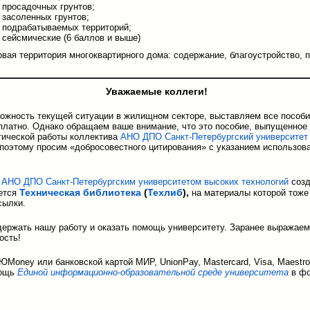
 просадочных грунтов;
 засоленных грунтов;
 подрабатываемых территорий;
 сейсмические (6 баллов и выше)
овая территория многоквартирного дома: содержание, благоустройство, 
Уважаемые коллеги!
ожность текущей ситуации в жилищном секторе, выставляем все пособи
платно. Однако обращаем ваше внимание, что это пособие, выпущенное
тической работы коллектива
АНО ДПО Санкт-Петербургский университет
 поэтому просим «добросовестного цитирования» с указанием использов
,
АНО ДПО Санкт-Петербургским университетом высоких технологий
созд
Техническая библиотека
(
Техлиб
),
ется
на материалы которой тоже
сылки.
ержать нашу работу и оказать помощь университету. Заранее выражаем
ость!
Money или банковской картой МИР, UnionPay, Mastercard, Visa, Maestr
мощь
Единой информационно-образовательной среде университета
в фо