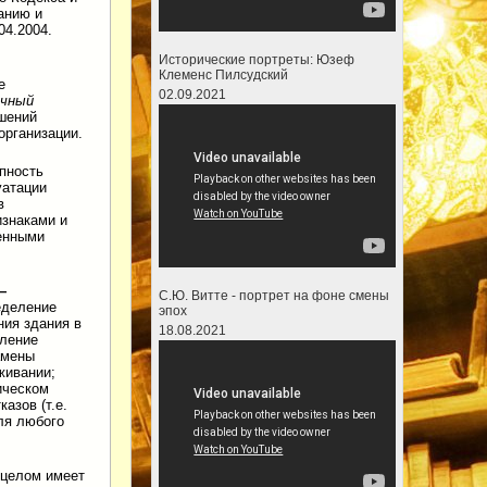
анию и
4.2004.
Исторические портреты: Юзеф
Клеменс Пилсудский
е
02.09.2021
ичный
шений
организации.
пность
уатации
в
знаками и
енными
—
С.Ю. Витте - портрет на фоне смены
еделение
эпох
ния здания в
18.08.2021
вление
амены
живании;
ическом
азов (т.е.
ля любого
 целом имеет