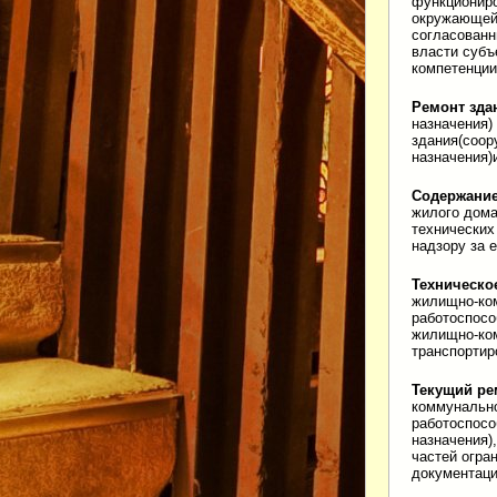
функциониро
окружающей 
согласованн
власти субъ
компетенции
Ремонт зд
назначения)
здания(соор
назначения)
Содержани
жилого дома
технических
надзору за 
Техническо
жилищно-ком
работоспосо
жилищно-ком
транспортир
Текущий ре
коммунально
работоспосо
назначения)
частей огра
документаци