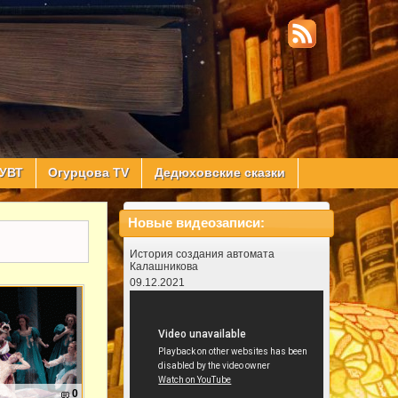
УВТ
Огурцова TV
Дедюховские сказки
Новые видеозаписи:
История создания автомата
Калашникова
09.12.2021
0