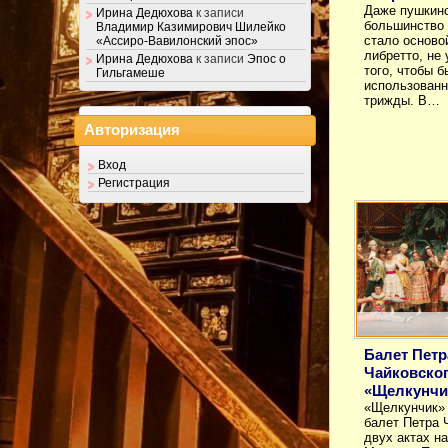
Даже пушкинс
Ирина Дедюхова
к записи
большинство 
Владимир Казимирович Шилейко
стало осново
«Ассиро-Вавилонский эпос»
либретто, не
Ирина Дедюхова
к записи
Эпос о
того, чтобы б
Гильгамеше
использован
трижды. В…
Авторизация
Вход
Регистрация
Балет Петр
Чайковско
«Щелкунчи
«Щелкунчик» 
балет Петра 
двух актах н