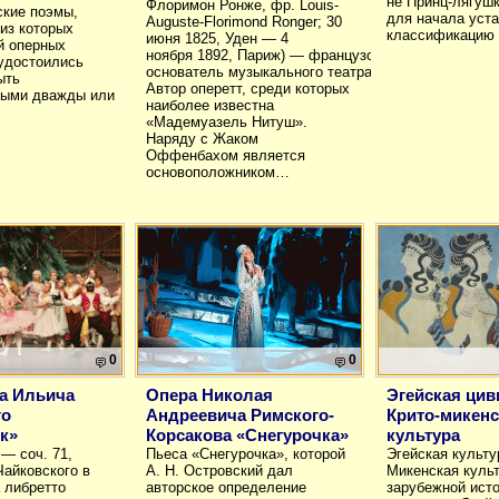
не Принц-лягуш
Флоримон Ронже, фр. Louis-
кие поэмы,
для начала уст
Auguste-Florimond Ronger; 30
из которых
классификацию
июня 1825, Уден — 4
й оперных
ноября 1892, Париж) — французский композитор и о
 удостоились
основатель музыкального театра.
ыть
Автор оперетт, среди которых
ными дважды или
наиболее известна
«Мадемуазель Нитуш».
Наряду с Жаком
Оффенбахом является
основоположником…
0
0
а Ильича
Опера Николая
Эгейская цив
го
Андреевича Римского-
Крито-микенс
к»
Корсакова «Снегурочка»
культура
— соч. 71,
Пьеса «Снегурочка», которой
Эгейская культу
Чайковского в
А. Н. Островский дал
Микенская культ
а либретто
авторское определение
зарубежной ист