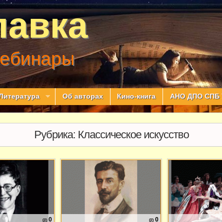
лавка
вебинары
Литература
Об авторах
Кино-книга
АНО ДПО СПБ 
Рубрика:
Классическое искусство
0
0