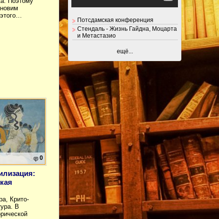
ка. Поэтому
ановим
 этого…
Потсдамская конференция
рганист,
Стендаль - Жизнь Гайдна, Моцарта
и Метастазио
ещё...
0
илизация:
кая
ра, Крито-
ура. В
орической