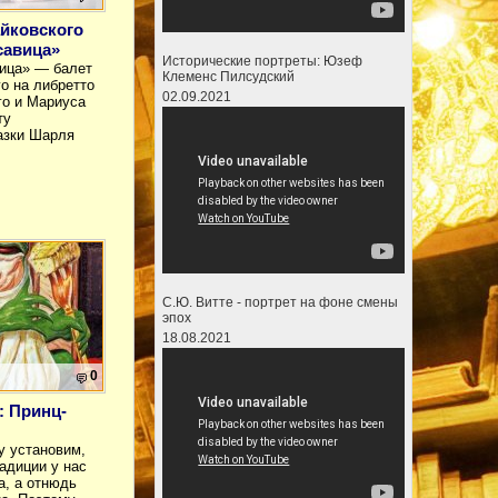
айковского
савица»
Исторические портреты: Юзеф
ица» — балет
Клеменс Пилсудский
го на либретто
02.09.2021
го и Мариуса
ту
азки Шарля
С.Ю. Витте - портрет на фоне смены
эпох
18.08.2021
0
: Принц-
у установим,
радиции у нас
а, а отнюдь