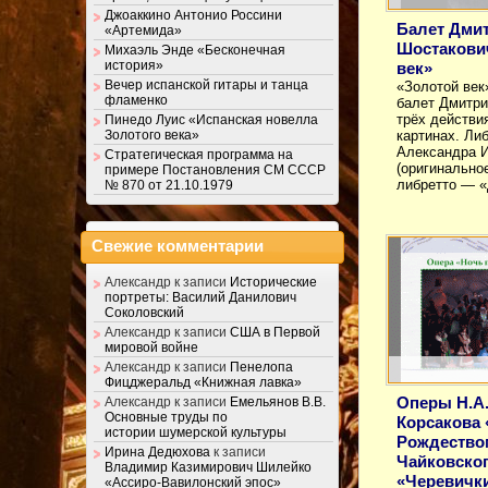
Джоаккино Антонио Россини
Балет Дми
«Артемида»
Шостакови
Михаэль Энде «Бесконечная
история»
век»
Вечер испанской гитары и танца
«Золотой век
фламенко
балет Дмитри
трёх действи
Пинедо Луис «Испанская новелла
Золотого века»
картинах. Ли
Александра И
Стратегическая программа на
(оригинально
примере Постановления СМ СССР
либретто — 
№ 870 от 21.10.1979
Свежие комментарии
Александр
к записи
Исторические
портреты: Василий Данилович
Соколовский
Александр
к записи
США в Первой
мировой войне
Александр
к записи
Пенелопа
Фицджеральд «Книжная лавка»
Оперы Н.А.
Александр
к записи
Емельянов В.В.
Основные труды по
Корсакова 
истории шумерской культуры
Рождеством
Ирина Дедюхова
к записи
Чайковско
Владимир Казимирович Шилейко
«Черевичк
«Ассиро-Вавилонский эпос»