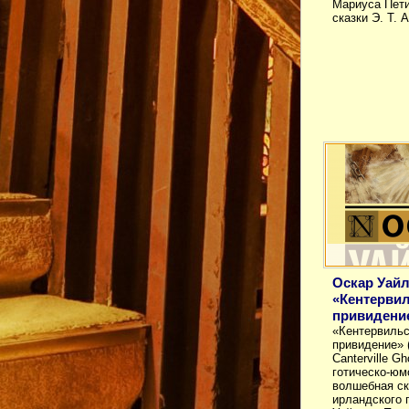
Мариуса Пети
сказки Э. Т. 
Оскар Уай
«Кентерви
привидени
«Кентервильс
привидение» 
Canterville G
готическо-юм
волшебная ск
ирландского 