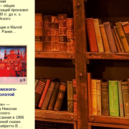
ская
 — общее
заций бронзового
 гг. до н. э.
йского
еции и Малой
). Ранее…
0
имского-
олотой
ок» —
а Николая
ского-
санная в 1906
нной сказке
либретто В.…