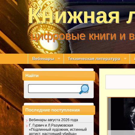
Книжная 
цифровые книги и 
Вебинары
Техническая литература
Найти
Последние поступления
Вебинары августа 2026 года
Г. Гурвич и Л.Разумовская
«Подлинный художник, истинный
артист, настоящий убийца»