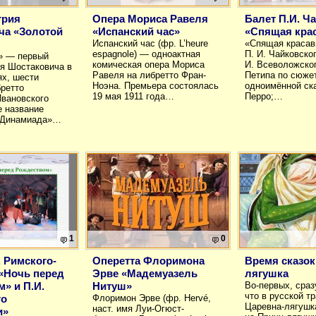
трия
Опера Мориса Равеля
Балет П.И. Ч
ча «Золотой
«Испанский час»
«Спящая кра
Испанский час (фр. L’heure
«Спящая красав
espagnole) — одноактная
П. И. Чайковско
» — первый
комическая опера Мориса
И. Всеволожско
я Шостаковича в
Равеля на либретто Фран-
Петипа по сюже
ях, шести
Ноэна. Премьера состоялась
одноимённой ск
бретто
19 мая 1911 года…
Перро;…
вановского
е название
«Динамиада»…
1
0
 Римского-
Оперетта Флоримона
Время сказок
«Ночь перед
Эрве «Мадемуазель
лягушка
» и П.И.
Нитуш»
Во-первых, сраз
что в русской т
го
Флоримон Эрве (фр. Hervé,
Царевна-лягушк
наст. имя Луи-Огюст-
и»