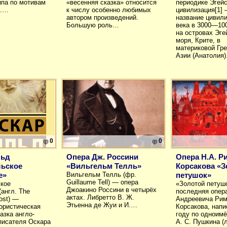
па по мотивам
«весенняя сказка» относится
периодике Эгей
А.…
к числу особенно любимых
цивилизация[1]
автором произведений.
название цивили
Большую роль…
века в 3000—1000
на островах Эге
моря, Крите, в
материковой Гр
Азии (Анатолия
0
0
льд
Опера Дж. Россини
Опера Н.А. Р
льское
«Вильгельм Телль»
Корсакова «З
е»
Вильгельм Телль (фр.
петушок»
Guillaume Tell) — опера
кое
«Золотой петуш
Джоакино Россини в четырёх
(англ. The
последняя опер
актах. Либретто В. Ж.
host) —
Андреевича Рим
Этьенна де Жуи и И.…
ористическая
Корсакова, напи
азка англо-
году по одноимё
писателя Оскара
А. С. Пушкина (