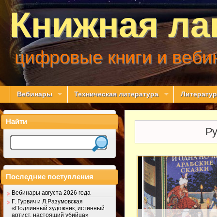
Книжная ла
цифровые книги и веби
Вебинары
Техническая литература
Литератур
Найти
Ру
Последние поступления
Вебинары августа 2026 года
Г. Гурвич и Л.Разумовская
«Подлинный художник, истинный
артист, настоящий убийца»