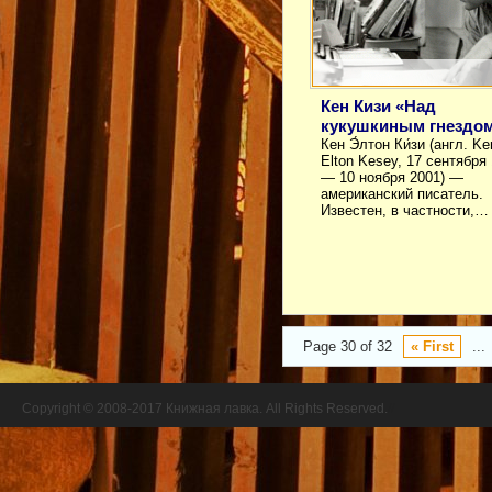
Кен Кизи «Над
кукушкиным гнездо
Кен Э́лтон Ки́зи (англ. Ke
Elton Kesey, 17 сентября
— 10 ноября 2001) —
американский писатель.
Известен, в частности,…
Page 30 of 32
« First
...
Copyright © 2008-2017 Книжная лавка. All Rights Reserved.
//