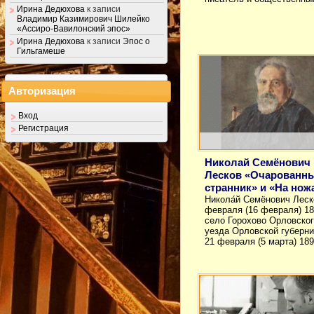
Ирина Дедюхова
к записи
Владимир Казимирович Шилейко
«Ассиро-Вавилонский эпос»
Ирина Дедюхова
к записи
Эпос о
Гильгамеше
Авторизация
Вход
Регистрация
Николай Семёнович
Лесков «Очарованн
странник» и «На нож
Никола́й Семёнович Леско
февраля (16 февраля) 18
село Горохово Орловско
уезда Орловской губерн
21 февраля (5 марта) 18