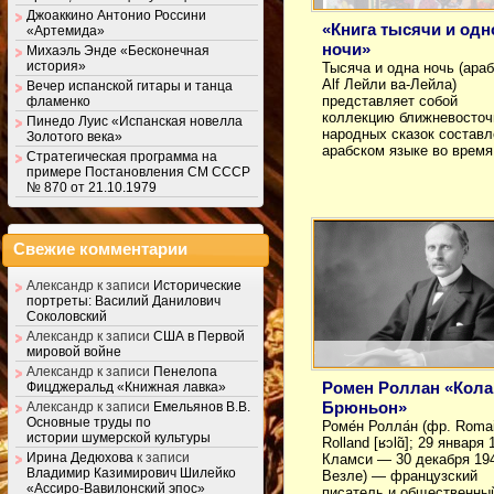
Джоаккино Антонио Россини
«Книга тысячи и одн
«Артемида»
ночи»
Михаэль Энде «Бесконечная
история»
Тысяча и одна ночь (араб
Alf Лейли ва-Лейла)
Вечер испанской гитары и танца
представляет собой
фламенко
коллекцию ближневосто
Пинедо Луис «Испанская новелла
народных сказок составл
Золотого века»
арабском языке во врем
Стратегическая программа на
примере Постановления СМ СССР
№ 870 от 21.10.1979
Свежие комментарии
Александр
к записи
Исторические
портреты: Василий Данилович
Соколовский
Александр
к записи
США в Первой
мировой войне
Александр
к записи
Пенелопа
Ромен Роллан «Кола
Фицджеральд «Книжная лавка»
Брюньон»
Александр
к записи
Емельянов В.В.
Основные труды по
Роме́н Ролла́н (фр. Roma
истории шумерской культуры
Rolland [ʁɔlɑ̃]; 29 января 
Ирина Дедюхова
к записи
Кламси — 30 декабря 19
Владимир Казимирович Шилейко
Везле) — французский
«Ассиро-Вавилонский эпос»
писатель и общественн