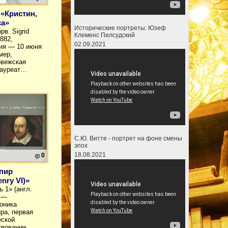
 «Кристин,
са»
Исторические портреты: Юзеф
рв. Sigrid
Клеменс Пилсудский
882,
02.09.2021
ния — 10 июня
мер,
рвежская
лауреат…
С.Ю. Витте - портрет на фоне смены
эпох
18.08.2021
0
пир
nry VI)»
ь 1» (англ.
) —
оника
ра, первая
еской
ствовании…