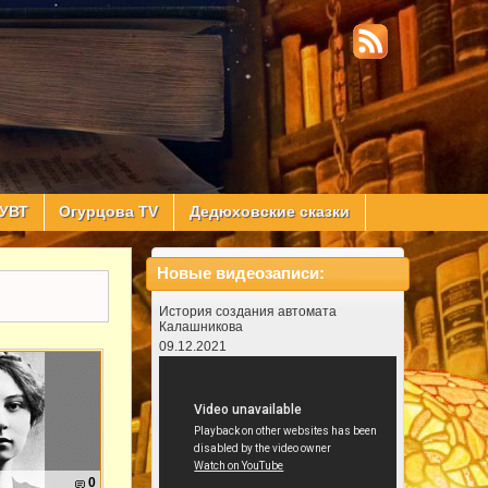
УВТ
Огурцова TV
Дедюховские сказки
Новые видеозаписи:
История создания автомата
Калашникова
09.12.2021
0