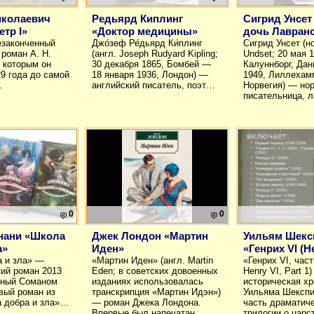
иколаевич
Редьярд Киплинг
Сигрид Унсет
етр I»
«Доктор медицины»
дочь Лавран
езаконченный
Джо́зеф Ре́дьярд Ки́плинг
Сигрид Унсет (но
 роман А. Н.
(англ. Joseph Rudyard Kipling;
Undset; 20 мая 1
д которым он
30 декабря 1865, Бомбей —
Калуннборг, Да
29 года до самой
18 января 1936, Лондон) —
1949, Лиллехам
…
английский писатель, поэт…
Норвегия) — но
писательница, 
0
0
нани «Школа
Джек Лондон «Мартин
Уильям Шекс
а»
Иден»
«Генрих VI (He
 и зла» —
«Мартин Иден» (англ. Martin
«Генрих VI, част
ий роман 2013
Eden; в советских довоенных
Henry VI, Part 1
нный Соманом
изданиях использовалась
историческая хр
вый роман из
транскрипция «Мартин Идэн»)
Уильяма Шекспи
 добра и зла»…
— роман Джека Лондона.
часть драматич
Впервые был напечатан…
трилогии о цар