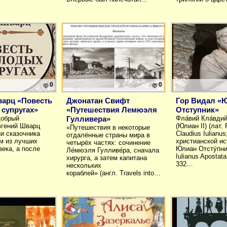
0
0
варц «Повесть
Джонатан Свифт
Гор Видал «
супругах»
«Путешествия Лемюэля
Отступник»
добрый
Гулливера»
Фла́вий Кла́вди
вгений Шварц
(Юлиан II) (лат. 
«Путешествия в некоторые
и сказочника
Claudius Iulianus
отдалённые страны мира в
м из лучших
христианской и
четырёх частях: сочинение
века, а после
Юлиан Отсту́пни
Ле́мюэля Гулливе́ра, сначала
Iulianus Apostat
хирурга, а затем капитана
332…
нескольких
кораблей» (англ. Travels into…