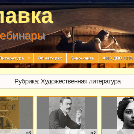
лавка
вебинары
Литература
Об авторах
Кино-книга
АНО ДПО СПБ 
Рубрика:
Художественная литература
0
0