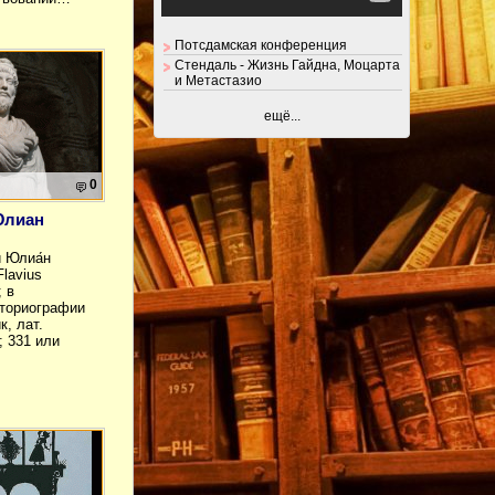
Потсдамская конференция
Стендаль - Жизнь Гайдна, Моцарта
и Метастазио
ещё...
0
Юлиан
й Юлиа́н
Flavius
; в
сториографии
к, лат.
a; 331 или