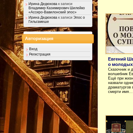
Ирина Дедюхова
к записи
Владимир Казимирович Шилейко
«Ассиро-Вавилонский эпос»
Ирина Дедюхова
к записи
Эпос о
Гильгамеше
Авторизация
Вход
Регистрация
Евгений Ш
о молодых 
Сказочник и 
волшебник Е
Ещё при жизн
назвали одни
драматургов 
смерти имя…