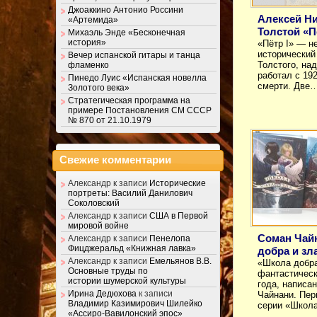
Джоаккино Антонио Россини
Алексей Н
«Артемида»
Толстой «П
Михаэль Энде «Бесконечная
история»
«Пётр I» — н
исторический
Вечер испанской гитары и танца
Толстого, на
фламенко
работал с 19
Пинедо Луис «Испанская новелла
смерти. Две
Золотого века»
Стратегическая программа на
примере Постановления СМ СССР
№ 870 от 21.10.1979
Свежие комментарии
Александр
к записи
Исторические
портреты: Василий Данилович
Соколовский
Александр
к записи
США в Первой
мировой войне
Соман Чай
Александр
к записи
Пенелопа
Фицджеральд «Книжная лавка»
добра и зл
Александр
к записи
Емельянов В.В.
«Школа добра
Основные труды по
фантастическ
истории шумерской культуры
года, написа
Ирина Дедюхова
к записи
Чайнани. Пер
Владимир Казимирович Шилейко
серии «Школа
«Ассиро-Вавилонский эпос»