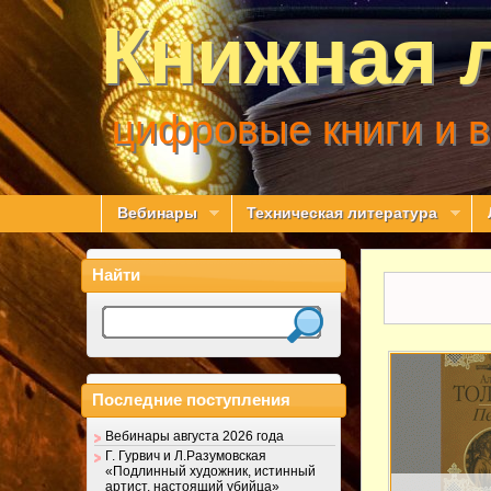
Книжная 
цифровые книги и 
Вебинары
Техническая литература
Найти
Последние поступления
Вебинары августа 2026 года
Г. Гурвич и Л.Разумовская
«Подлинный художник, истинный
артист, настоящий убийца»