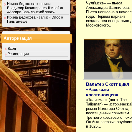
Чули́мске» — пьеса
Ирина Дедюхова
к записи
Александра Вампилова.
Владимир Казимирович Шилейко
Пьеса написана в начале
«Ассиро-Вавилонский эпос»
года. Первый вариант
Ирина Дедюхова
к записи
Эпос о
создавался специально 
Гильгамеше
Московского…
Авторизация
Вход
Регистрация
Вальтер Скотт цикл
«Рассказы
крестоносцев»
«Талисман» (англ. The
Talisman) — исторически
роман Вальтера Скотта,
посвященный событиям
Третьего крестового похо
Он был впервые опублик
в 1825…