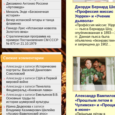
Джоаккино Антонио Россини
Джордж Бернард Шо
«Артемида»
«Профессия миссис
Михаэль Энде «Бесконечная
история»
Уоррен» и «Ученик
Вечер испанской гитары и танца
дьявола»
фламенко
«Профе́ссия ми́ссис Уо́р
Пинедо Луис «Испанская новелла
— пьеса Бернарда Шоу,
Золотого века»
опубликованная в 1893—
Стратегическая программа на
гг. Данная пьеса была
примере Постановления СМ СССР
объявлена «безнравстве
№ 870 от 21.10.1979
и запрещена до 1902…
Свежие комментарии
Александр
к записи
Исторические
портреты: Василий Данилович
Соколовский
Александр
к записи
США в Первой
мировой войне
Александр
к записи
Пенелопа
Фицджеральд «Книжная лавка»
Александр
к записи
Емельянов В.В.
Александр Вампило
Основные труды по
«Прошлым летом в
истории шумерской культуры
Чулимске» и «Проща
Ирина Дедюхова
к записи
в июне»
Владимир Казимирович Шилейко
«Про́шлым ле́том в
«Ассиро-Вавилонский эпос»