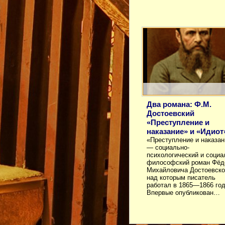
Два романа: Ф.М.
Достоевский
«Преступление и
наказание» и «Идиот
«Преступление и наказан
— социально-
психологический и социа
философский роман Фёд
Михайловича Достоевско
над которым писатель
работал в 1865—1866 год
Впервые опубликован…