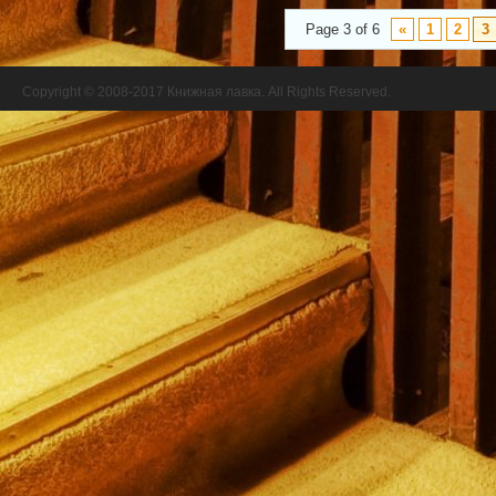
Page 3 of 6
«
1
2
3
Copyright © 2008-2017 Книжная лавка. All Rights Reserved.
//