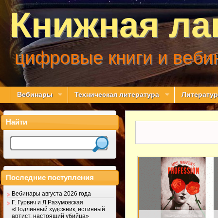
Книжная ла
цифровые книги и веби
Вебинары
Техническая литература
Литератур
Найти
Последние поступления
Вебинары августа 2026 года
Г. Гурвич и Л.Разумовская
«Подлинный художник, истинный
артист, настоящий убийца»