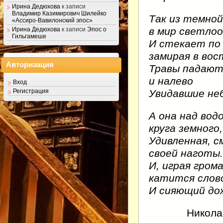
Ирина Дедюхова
к записи
Владимир Казимирович Шилейко
Так из темной
«Ассиро-Вавилонский эпос»
в мир светлоо
Ирина Дедюхова
к записи
Эпос о
Гильгамеше
И стекает по
замирая в вос
Авторизация
Травы падают 
и налево
Вход
Увидавшие не
Регистрация
А она над вод
круга земного,
Удивленная, с
своей наготы.
И, играя гром
катится слов
И сияющий до
Никола