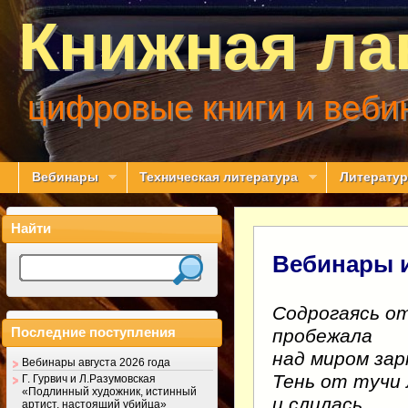
Книжная ла
цифровые книги и веби
Вебинары
Техническая литература
Литератур
Найти
Вебинары и
Содрогаясь от
Последние поступления
пробежала
над миром зар
Вебинары августа 2026 года
Тень от тучи 
Г. Гурвич и Л.Разумовская
«Подлинный художник, истинный
и слилась,
артист, настоящий убийца»