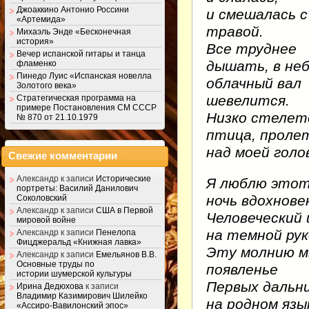
Джоаккино Антонио Россини
и смешалась с
«Артемида»
травой.
Михаэль Энде «Бесконечная
история»
Все труднее
Вечер испанской гитары и танца
дышать, в не
фламенко
Пинедо Луис «Испанская новелла
облачный вал
Золотого века»
шевелится.
Стратегическая программа на
примере Постановления СМ СССР
Низко стелет
№ 870 от 21.10.1979
птица, проле
над моей голо
Свежие комментарии
Александр
к записи
Исторические
Я люблю этот
портреты: Василий Данилович
ночь вдохнове
Соколовский
Александр
к записи
США в Первой
Человеческий
мировой войне
на темной рук
Александр
к записи
Пенелопа
Фицджеральд «Книжная лавка»
Эту молнию м
Александр
к записи
Емельянов В.В.
Основные труды по
появленье
истории шумерской культуры
Первых дальни
Ирина Дедюхова
к записи
Владимир Казимирович Шилейко
на родном язы
«Ассиро-Вавилонский эпос»