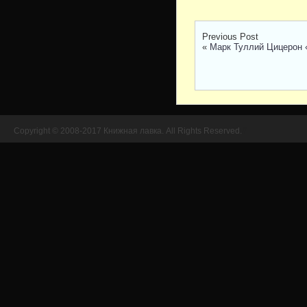
Previous Post
«
Марк Туллий Цицерон 
Copyright © 2008-2017 Книжная лавка. All Rights Reserved.
//