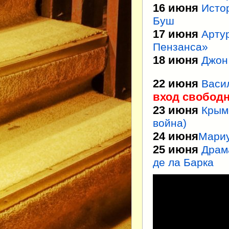
16 июня
Исто
Буш
17 июня
Арту
Пензанса»
18 июня
Джон
22 июня
Васи
вход свобод
23 июня
Крым
война)
24 июня
Мариу
25 июня
Драм
де ла Барка
Видеоплеер