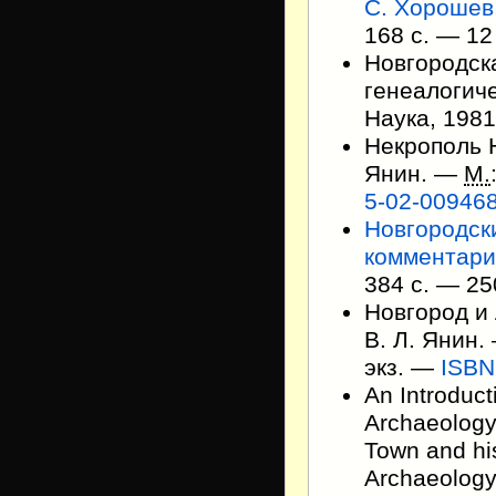
С. Хорошев
168 с. —
12
Новгородск
генеалогиче
Наука, 198
Некрополь Н
Янин. —
М.
5-02-00946
Новгородск
комментар
384 с. —
25
Новгород и 
В. Л. Янин
экз.
—
ISBN
An Introduct
Archaeology
Town and his
Archaeology