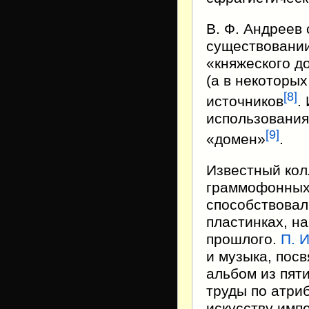
В. Ф. Андреев 
существовании
«княжеского д
(а в некоторых
[8]
источников
.
использования
[9]
«домен»
.
Известный кол
граммофонных 
способствовал
пластинках, н
прошлого.
П. 
и музыка, пос
альбом из пяти
труды по атри
искусству имп