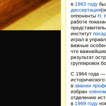
в
1963 году
бы
диссертация
(
оппоненты
Н. 
работе показан
представитель
институт
поса
играл в управ
важные особе
что важнейши
результат ост
группировок б
С 1964 года —
исторического
в
звании проф
избран
членом
отделению ист
в
1969 году
нов