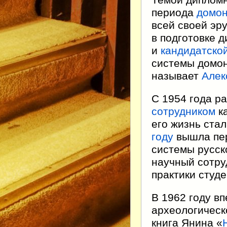
Темой дипломн
периода
домон
всей своей эр
в подготовке д
и
кандидатско
системы домон
называет
Алек
С 1954 года 
сотрудником
ка
его жизнь ста
году
вышла пер
системы русск
научный сотру
практики студе
В 1962 году в
археологическ
книга Янина «