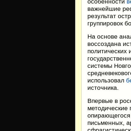
особенности
в
важнейшие ре
результат ост
группировок б
На основе ана
воссоздана ис
политических 
государственн
системы Новго
средневековог
использовал
б
источника.
Впервые в рос
методические 
опирающегося 
письменных, а
сфрагистическ