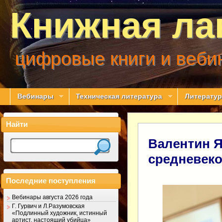
Книжная ла
цифровые книги и веби
Вебинары
Техническая литература
Литератур
Найти
Валентин Я
средневеко
Последние поступления
Вебинары августа 2026 года
Г. Гурвич и Л.Разумовская
«Подлинный художник, истинный
артист, настоящий убийца»