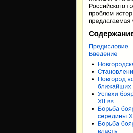
Российского г
проблем истор
предлагаемая 
Содержани
Предисловие
Введение
Новгородск
Становлени
Новгород в
ближайших 
Успехи бояр
XII вв.
Борьба боя
середины XI
Борьба боя
власть