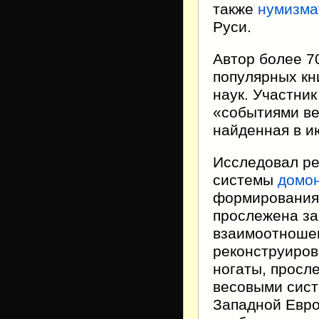
также
нумизма
Руси.
Автор более 70
популярных кни
наук. Участник
«событиями ве
найденная в 
Исследовал ре
системы
домон
формирования 
прослежена за
взаимоотношен
реконструиров
ногаты, просл
весовыми сист
Западной Евр