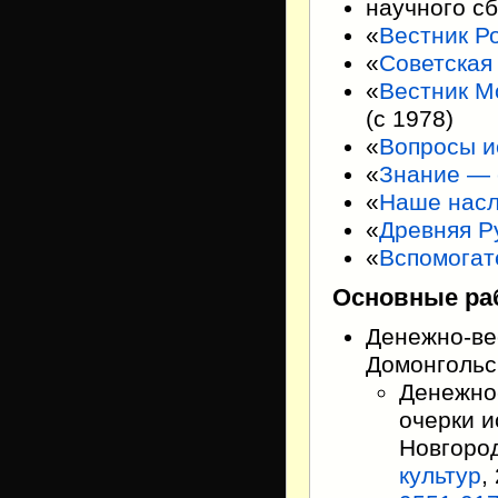
научного с
«
Вестник Р
«
Советская
«
Вестник М
(с 1978)
«
Вопросы и
«
Знание — 
«
Наше нас
«
Древняя Р
«
Вспомогат
Основные ра
Денежно-ве
Домонгольск
Денежно
очерки 
Новгород
культур
,