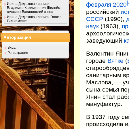
[
февраля
2020
Ирина Дедюхова
к записи
Владимир Казимирович Шилейко
российский
ис
«Ассиро-Вавилонский эпос»
Ирина Дедюхова
к записи
Эпос о
СССР
(1990),
Гильгамеше
наук
(1963),
пр
археологическ
Авторизация
заведующий
к
Вход
Валентин Яни
Регистрация
городе
Вятке
(
старообрядцев
санитарным вр
Маслова, — уч
сына семья пе
Янин стал раб
мануфактур.
В 1937 году с
происходила и