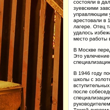
состояли в да
зуевскими за
управляющим у
арестовали в 1
лагере. Отец т
удалось избеж
место работы 
В Москве пер
Это увлечение
специализаци
В 1946 году п
школы с золот
вступительных
после собесед
специализаци
руководителе