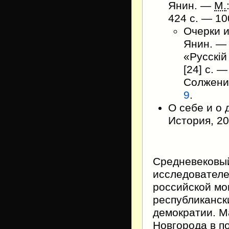
Янин. —
М.
424 с. —
10
Очерки и
Янин. — 
«Русскій
[24] с. 
Солжени
9
.
О себе и о 
История, 20
Средневековый
исследователе
российской мо
республиканск
демократии. М
Новгорода в п