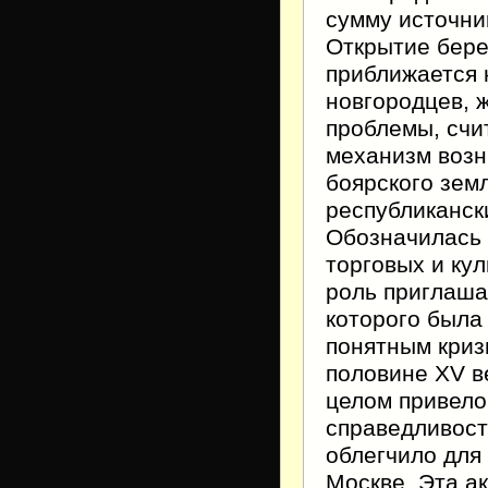
сумму источник
Открытие бере
приближается 
новгородцев, 
проблемы, счи
механизм возн
боярского зем
республиканск
Обозначилась 
торговых и ку
роль приглаша
которого была
понятным криз
половине XV в
целом привело
справедливост
облегчило для
Москве. Эта а