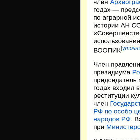
член
Археогра
годах — предс
по аграрной и
истории АН СС
«Совершенство
использования
[
уточн
ВООПИК
Член правлени
президиума
Ро
председатель 
годах входил 
реституции ку
член
Государс
РФ по особо ц
народов РФ
. 
при
Министерс