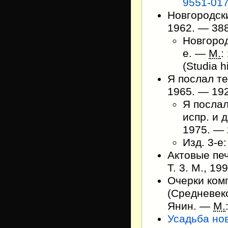
9551-017
Новгородски
1962. — 388
Новгород
е. —
М.
:
(Studia h
Я послал те
1965. — 19
Я послал
испр. и 
1975. —
Изд. 3-е:
Актовые печ
Т. 3. М., 1
Очерки ком
(Средневеко
Янин. —
М.
Усадьба нов