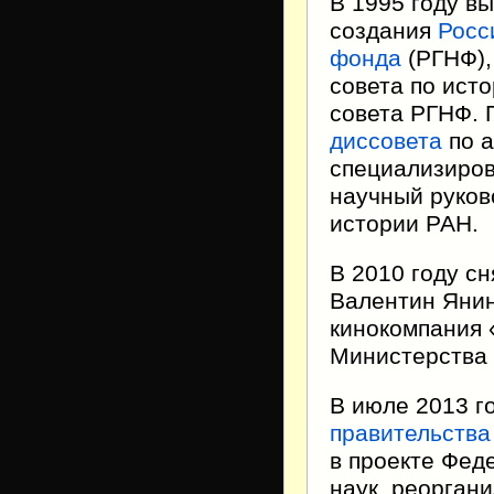
В 1995 году в
создания
Росс
фонда
(РГНФ),
совета по ист
совета РГНФ.
диссовета
по а
специализиров
научный руков
истории РАН.
В 2010 году с
Валентин Янин
кинокомпания 
Министерства 
В июле 2013 г
правительства
в проекте Фед
наук, реорган