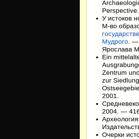
Archaeologic
Perspective
У истоков н
М-во образ
государств
Мудрого
. —
Ярослава Му
Ein mittelal
Ausgrabungen
Zentrum und
zur Siedlun
Ostseegebie
2001.
Средневеко
2004. — 41
Археология:
Издательств
Очерки исто