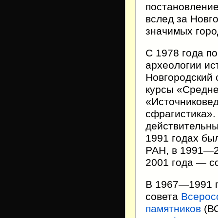
постановление
вслед за Новг
значимых горо
С 1978 года п
археологии ис
Новгородский 
курсы «Средне
«Источниковед
сфрагистика».
действительны
1991 годах бы
РАН, в 1991—2
2001 года — с
В 1967—1991 
совета
Всерос
памятников
(В