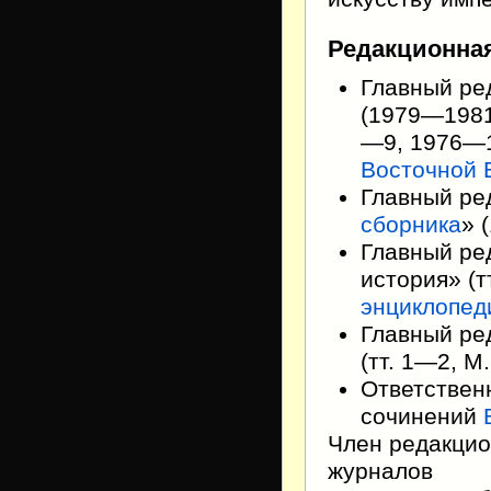
Редакционна
Главный ре
(1979—1981
—9, 1976—1
Восточной 
Главный ре
сборника
» 
Главный ре
история» (т
энциклопед
Главный ре
(тт. 1—2, М.
Ответствен
сочинений
Член редакцио
журналов