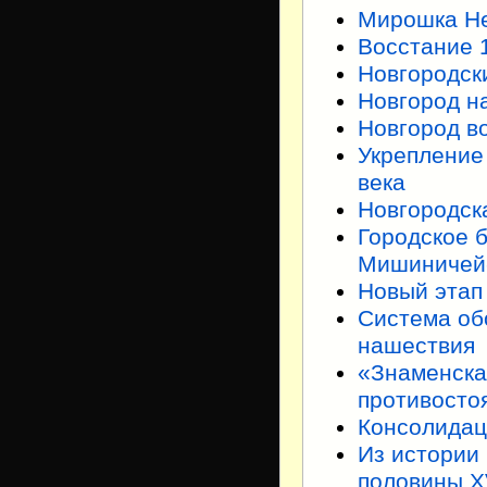
Мирошка Не
Восстание 
Новгородски
Новгород н
Новгород в
Укрепление 
века
Новгородск
Городское 
Мишиничей
Новый этап
Система об
нашествия
«Знаменска
противостоя
Консолидац
Из истории
половины X