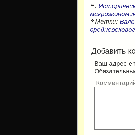
:
Историческ
макроэкономи
Метки:
Вале
средневеково
Добавить к
Ваш адрес em
Обязательны
Комментари