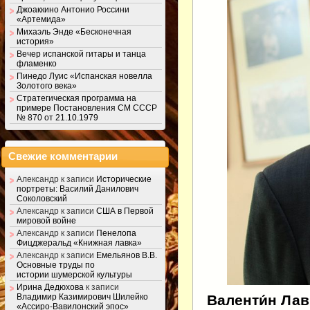
Джоаккино Антонио Россини
«Артемида»
Михаэль Энде «Бесконечная
история»
Вечер испанской гитары и танца
фламенко
Пинедо Луис «Испанская новелла
Золотого века»
Стратегическая программа на
примере Постановления СМ СССР
№ 870 от 21.10.1979
Свежие комментарии
Александр
к записи
Исторические
портреты: Василий Данилович
Соколовский
Александр
к записи
США в Первой
мировой войне
Александр
к записи
Пенелопа
Фицджеральд «Книжная лавка»
Александр
к записи
Емельянов В.В.
Основные труды по
истории шумерской культуры
Ирина Дедюхова
к записи
Валенти́н Лав
Владимир Казимирович Шилейко
«Ассиро-Вавилонский эпос»