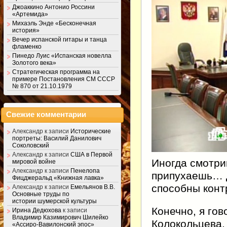
Джоаккино Антонио Россини
«Артемида»
Михаэль Энде «Бесконечная
история»
Вечер испанской гитары и танца
фламенко
Пинедо Луис «Испанская новелла
Золотого века»
Стратегическая программа на
примере Постановления СМ СССР
№ 870 от 21.10.1979
Свежие комментарии
Александр
к записи
Исторические
портреты: Василий Данилович
Соколовский
Александр
к записи
США в Первой
Иногда смотри
мировой войне
Александр
к записи
Пенелопа
припухаешь… Д
Фицджеральд «Книжная лавка»
способны конт
Александр
к записи
Емельянов В.В.
Основные труды по
истории шумерской культуры
Конечно, я го
Ирина Дедюхова
к записи
Владимир Казимирович Шилейко
Колокольцева,
«Ассиро-Вавилонский эпос»