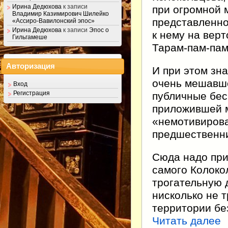
Ирина Дедюхова
к записи
при огромной 
Владимир Казимирович Шилейко
представленно
«Ассиро-Вавилонский эпос»
Ирина Дедюхова
к записи
Эпос о
к нему на вер
Гильгамеше
Тарам-пам-пам
Авторизация
И при этом зна
очень мешавше
Вход
Регистрация
публичные бес
приложившей м
«немотивирова
предшественни
Сюда надо пр
самого Колоко
трогательную 
нисколько не 
территории бе
Читать далее