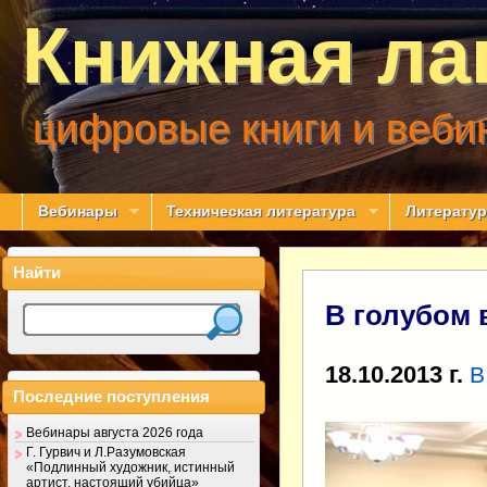
Книжная ла
цифровые книги и веби
Вебинары
Техническая литература
Литератур
Найти
В голубом 
18.10.2013 г.
В
Последние поступления
Вебинары августа 2026 года
Г. Гурвич и Л.Разумовская
«Подлинный художник, истинный
артист, настоящий убийца»