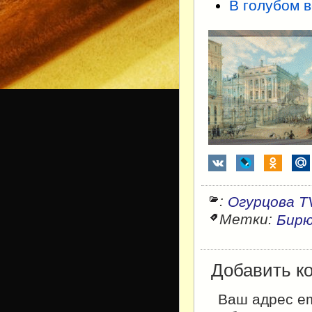
В голубом 
:
Огурцова T
Метки:
Бирю
Добавить к
Ваш адрес em