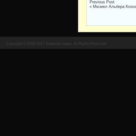
Previous Post
«
Мюзикл Альбера Коэна
Copyright © 2008-2017 Книжная лавка. All Rights Reserved.
//