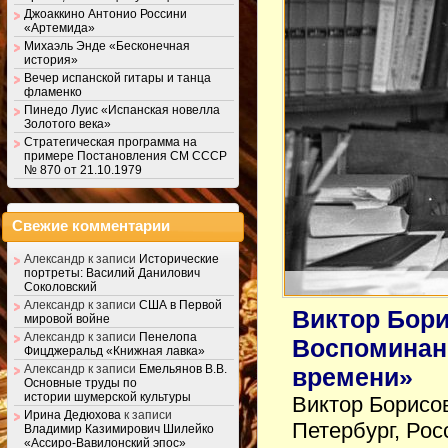
Джоаккино Антонио Россини
«Артемида»
Михаэль Энде «Бесконечная
история»
Вечер испанской гитары и танца
фламенко
Пинедо Луис «Испанская новелла
Золотого века»
Стратегическая программа на
примере Постановления СМ СССР
№ 870 от 21.10.1979
Свежие комментарии
Александр
к записи
Исторические
портреты: Василий Данилович
Соколовский
Александр
к записи
США в Первой
Виктор Бор
мировой войне
Александр
к записи
Пенелопа
Воспоминани
Фицджеральд «Книжная лавка»
Александр
к записи
Емельянов В.В.
времени»
Основные труды по
истории шумерской культуры
Виктор Борисов
Ирина Дедюхова
к записи
Петербург, Ро
Владимир Казимирович Шилейко
«Ассиро-Вавилонский эпос»