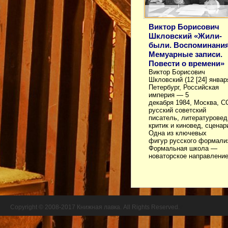
Виктор Борисович
Шкловский «Жили-
были. Воспоминания
Мемуарные записи.
Повести о времени»
Виктор Борисович
Шкловский (12 [24] январ
Петербург, Российская
империя — 5
декабря 1984, Москва, 
русский советский
писатель, литературовед
критик и киновед, сценар
Одна из ключевых
фигур русского формали
Формальная школа —
новаторское направлени
Copyright © 2008-2017 Книжная лавка. All Rights Reserved.
//