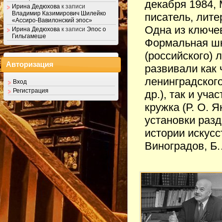
декабря 1984,
Ирина Дедюхова
к записи
Владимир Казимирович Шилейко
писатель, лите
«Ассиро-Вавилонский эпос»
Одна из ключе
Ирина Дедюхова
к записи
Эпос о
Гильгамеше
Формальная шк
(российского) 
Авторизация
развивали как
ленинградского
Вход
Регистрация
др.), так и уч
кружка (Р. О. Я
установки разд
истории искусс
Виноградов, Б