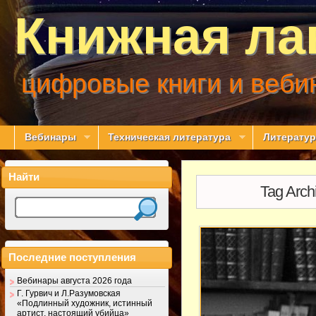
Книжная ла
цифровые книги и веби
Вебинары
Техническая литература
Литератур
Найти
Tag Arch
Последние поступления
Вебинары августа 2026 года
Г. Гурвич и Л.Разумовская
«Подлинный художник, истинный
артист, настоящий убийца»