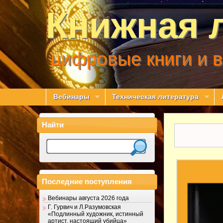
Книжная 
цифровые книги и 
Вебинары
Техническая литература
Найти
Последние поступления
Вебинары августа 2026 года
Г. Гурвич и Л.Разумовская
«Подлинный художник, истинный
артист, настоящий убийца»