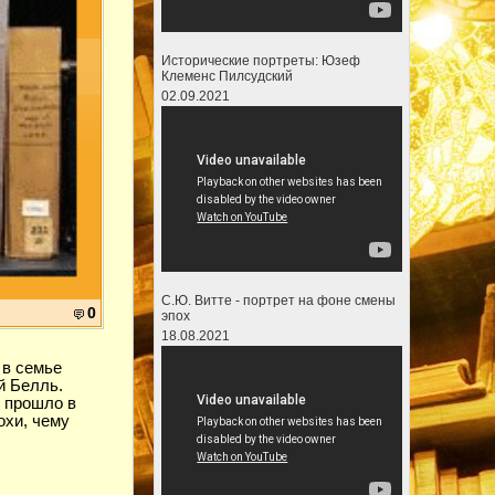
Исторические портреты: Юзеф
Клеменс Пилсудский
02.09.2021
С.Ю. Витте - портрет на фоне смены
0
эпох
18.08.2021
 в семье
й Белль.
т прошло в
охи, чему