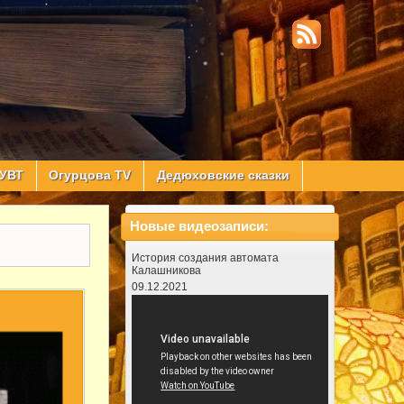
УВТ
Огурцова TV
Дедюховские сказки
Новые видеозаписи:
История создания автомата
Калашникова
09.12.2021