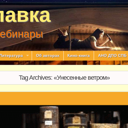
лавка
вебинары
Литература
Об авторах
Кино-книга
АНО ДПО СПБ 
Tag Archives:
«Унесенные ветром»