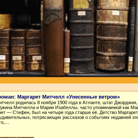
роман: Маргарет Митчелл «Унесенные ветром»
тчелл родилась 8 ноября 1900 года в Атланте, штат Джорджия,
джина Митчелла и Марии Изабеллы, часто упоминаемой как Ма
ет — Стефен, был на четыре года старше её. Детство Маргаре
удивительных, потрясающих рассказов о событиях недавней эп
то,…