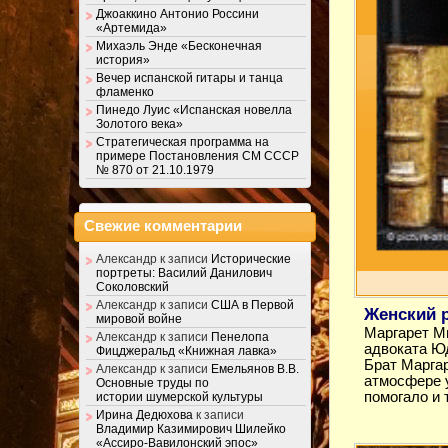
Джоаккино Антонио Россини
«Артемида»
Михаэль Энде «Бесконечная
история»
Вечер испанской гитары и танца
фламенко
Пинедо Луис «Испанская новелла
Золотого века»
Стратегическая программа на
примере Постановления СМ СССР
№ 870 от 21.10.1979
Свежие комментарии
Александр
к записи
Исторические
портреты: Василий Данилович
Соколовский
Александр
к записи
США в Первой
Женский 
мировой войне
Маргарет Ми
Александр
к записи
Пенелопа
адвоката Ю
Фицджеральд «Книжная лавка»
Брат Маргар
Александр
к записи
Емельянов В.В.
атмосфере 
Основные труды по
помогало и 
истории шумерской культуры
Ирина Дедюхова
к записи
Владимир Казимирович Шилейко
«Ассиро-Вавилонский эпос»