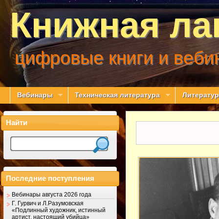
Книжная ла
цифровые книги и веби
Вебинары
Техническая литература
Литератур
Найти
Последние поступления
Вебинары августа 2026 года
Г. Гурвич и Л.Разумовская
«Подлинный художник, истинный
артист, настоящий убийца»