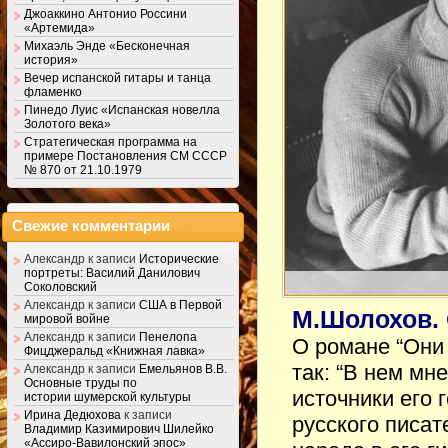
Джоаккино Антонио Россини
«Артемида»
Михаэль Энде «Бесконечная
история»
Вечер испанской гитары и танца
фламенко
Пинедо Луис «Испанская новелла
Золотого века»
Стратегическая программа на
примере Постановления СМ СССР
№ 870 от 21.10.1979
Свежие комментарии
Александр
к записи
Исторические
портреты: Василий Данилович
Соколовский
Александр
к записи
США в Первой
М.Шолохов. 
мировой войне
Александр
к записи
Пенелопа
О романе “Они
Фицджеральд «Книжная лавка»
так: “В нем мн
Александр
к записи
Емельянов В.В.
Основные труды по
источники его 
истории шумерской культуры
Ирина Дедюхова
к записи
русского писат
Владимир Казимирович Шилейко
«Ассиро-Вавилонский эпос»