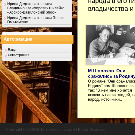
народа в его г
Ирина Дедюхова
к записи
владычества и
Владимир Казимирович Шилейко
«Ассиро-Вавилонский эпос»
Ирина Дедюхова
к записи
Эпос о
Гильгамеше
Авторизация
Вход
Регистрация
М.Шолохов. Они
сражались за Родин
О романе “Они сражалис
Родину” сам Шолохов ск
так: “В нем мне хочется
показать наших людей, 
народ, источники…
Copyright © 2008-2017 Книжная лавка. All Rights Reserved.
//