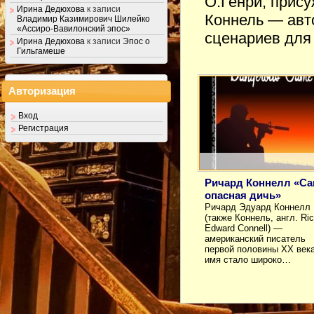
О.Генри, прису
Ирина Дедюхова
к записи
Коннель — авто
Владимир Казимирович Шилейко
«Ассиро-Вавилонский эпос»
сценариев для
Ирина Дедюхова
к записи
Эпос о
Гильгамеше
Авторизация
Вход
Регистрация
Ричард Коннелл «Са
опасная дичь»
Ричард Эдуард Коннелл
(также Коннель, англ. Ri
Edward Connell) —
американский писатель
первой половины XX века
имя стало широко…