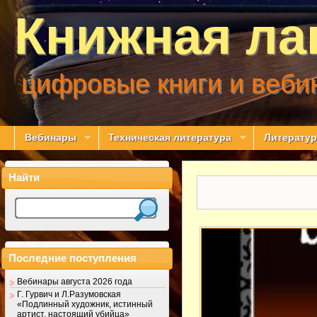
Книжная ла
цифровые книги и веби
Вебинары
Техническая литература
Литератур
Найти
Последние поступления
Вебинары августа 2026 года
Г. Гурвич и Л.Разумовская
«Подлинный художник, истинный
артист, настоящий убийца»