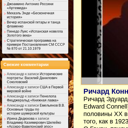
Джоаккино Антонио Россини
«Артемида»
Михаэль Энде «Бесконечная
история»
Вечер испанской гитары и танца
фламенко
Пинедо Луис «Испанская новелла
Золотого века»
Стратегическая программа на
примере Постановления СМ СССР
№ 870 от 21.10.1979
Свежие комментарии
Александр
к записи
Исторические
портреты: Василий Данилович
Соколовский
Александр
к записи
США в Первой
Ричард Конн
мировой войне
Александр
к записи
Пенелопа
Ричард Эдуард 
Фицджеральд «Книжная лавка»
Edward Connel
Александр
к записи
Емельянов В.В.
Основные труды по
половины XX ве
истории шумерской культуры
Ирина Дедюхова
к записи
того, как в 19
Владимир Казимирович Шилейко
«Ассиро-Вавилонский эпос»