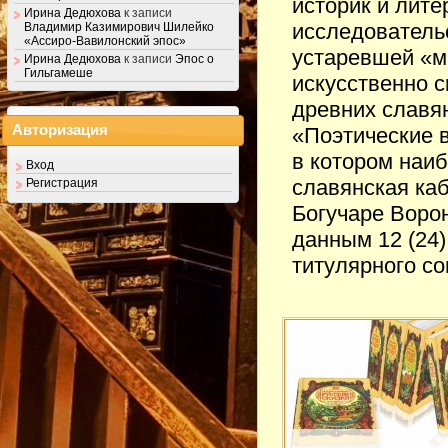
историк и лите
Ирина Дедюхова
к записи
исследователь
Владимир Казимирович Шилейко
«Ассиро-Вавилонский эпос»
устаревшей «м
Ирина Дедюхова
к записи
Эпос о
Гильгамеше
искусственно 
древних славян
Авторизация
«Поэтические 
в котором наи
Вход
славянская каб
Регистрация
Богучаре Воро
данным 12 (24)
титулярного с