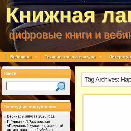
Книжная ла
цифровые книги и веби
Вебинары
Техническая литература
Литератур
Найти
Tag Archives:
Нар
Последние поступления
Вебинары августа 2026 года
Г. Гурвич и Л.Разумовская
«Подлинный художник, истинный
артист, настоящий убийца»