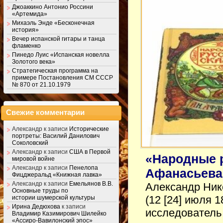
Джоаккино Антонио Россини
«Артемида»
Михаэль Энде «Бесконечная
история»
Вечер испанской гитары и танца
фламенко
Пинедо Луис «Испанская новелла
Золотого века»
Стратегическая программа на
примере Постановления СМ СССР
№ 870 от 21.10.1979
Свежие комментарии
Александр
к записи
Исторические
портреты: Василий Данилович
Соколовский
Александр
к записи
США в Первой
«Народные р
мировой войне
Александр
к записи
Пенелопа
Афанасьева
Фицджеральд «Книжная лавка»
Александр
к записи
Емельянов В.В.
Александр Ник
Основные труды по
(12 [24] июля 
истории шумерской культуры
Ирина Дедюхова
к записи
исследователь
Владимир Казимирович Шилейко
«Ассиро-Вавилонский эпос»