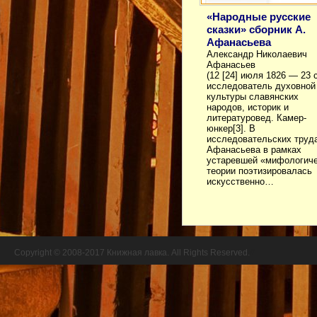
«Народные русские
сказки» сборник А.
Афанасьева
Александр Николаевич
Афанасьев
(12 [24] июля 1826 — 23 
исследователь духовной
культуры славянских
народов, историк и
литературовед. Камер-
юнкер[3]. В
исследовательских труд
Афанасьева в рамках
устаревшей «мифологич
теории поэтизировалась
искусственно…
Copyright © 2008-2017 Книжная лавка. All Rights Reserved.
//