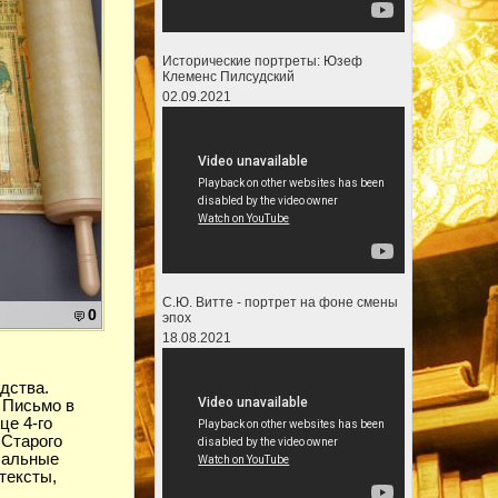
Исторические портреты: Юзеф
Клеменс Пилсудский
02.09.2021
С.Ю. Витте - портрет на фоне смены
0
эпох
18.08.2021
дства.
 Письмо в
це 4-го
 Старого
ебальные
тексты,