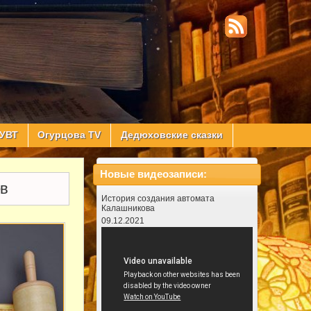
УВТ
Огурцова TV
Дедюховские сказки
Новые видеозаписи:
ев
История создания автомата
Калашникова
09.12.2021