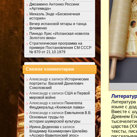
Джоаккино Антонио Россини
«Артемида»
Михаэль Энде «Бесконечная
история»
Вечер испанской гитары и танца
фламенко
Пинедо Луис «Испанская новелла
Золотого века»
Стратегическая программа на
примере Постановления СМ СССР
№ 870 от 21.10.1979
Свежие комментарии
Александр
к записи
Исторические
портреты: Василий Данилович
Соколовский
Александр
к записи
США в Первой
Литератур
мировой войне
Литература 
Александр
к записи
Пенелопа
языке с дод
Фицджеральд «Книжная лавка»
Вместе с шу
Александр
к записи
Емельянов В.В.
Древнем Еги
Основные труды по
тысячелетия
истории шумерской культуры
царства (XX
Ирина Дедюхова
к записи
тексты, пис
Владимир Казимирович Шилейко
«Ассиро-Вавилонский эпос»
рассказыва