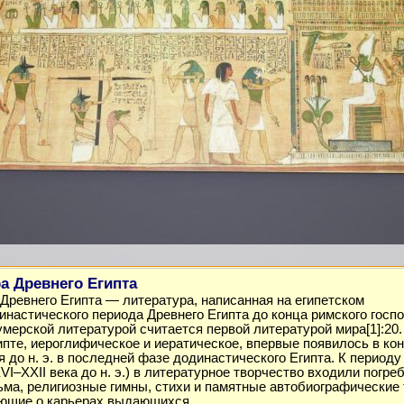
а Древнего Египта
Древнего Египта — литература, написанная на египетском
инастического периода Древнего Египта до конца римского госпо
мерской литературой считается первой литературой мира[1]:20.
пте, иероглифическое и иератическое, впервые появилось в кон
 до н. э. в последней фазе додинастического Египта. К периоду
VI–XXII века до н. э.) в литературное творчество входили погр
ьма, религиозные гимны, стихи и памятные автобиографические 
ющие о карьерах выдающихся…