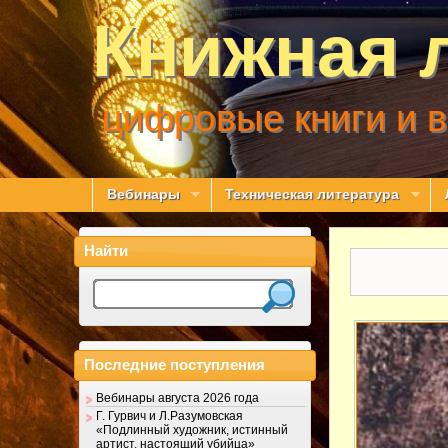
Книжная 
цифровые книги и 
Вебинары
Техническая литература
Найти
Последние поступления
Вебинары августа 2026 года
Г. Гурвич и Л.Разумовская
«Подлинный художник, истинный
артист, настоящий убийца»