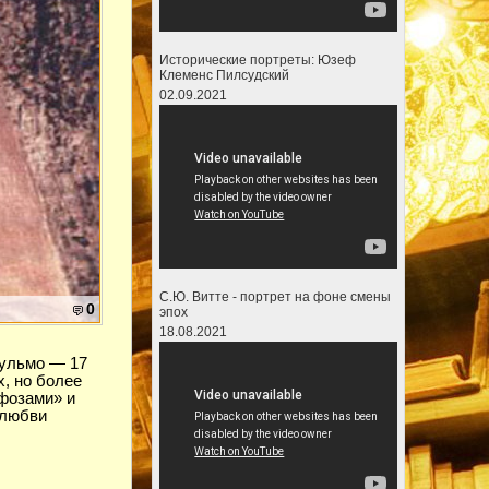
Исторические портреты: Юзеф
Клеменс Пилсудский
02.09.2021
С.Ю. Витте - портрет на фоне смены
0
эпох
18.08.2021
 Сульмо — 17
х, но более
фозами» и
 любви