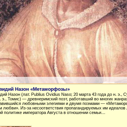
видий Назон «Метаморфозы»
ий Назон (лат. Publius Ovidius Naso; 20 марта 43 года до н. э.,
н. э., Томис) — древнеримский поэт, работавший во многих жанра
лавившийся любовными элегиями и двумя поэмами — «Метамор
м любви». Из-за несоответствия пропагандируемых им идеалов
й политике императора Августа в отношении семьи…