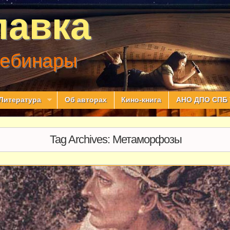
лавка
вебинары
Литература
Об авторах
Кино-книга
АНО ДПО СПБ 
Tag Archives:
Метаморфозы