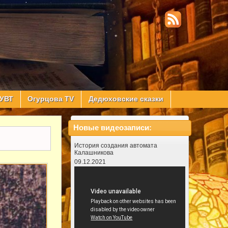
УВТ
Огурцова TV
Дедюховские сказки
Новые видеозаписи:
История создания автомата
Калашникова
09.12.2021