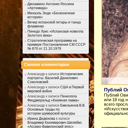
Джоаккино Антонио Россини
«Артемида»
Михаэль Энде «Бесконечная
история»
Вечер испанской гитары и танца
фламенко
Пинедо Луис «Испанская новелла
Золотого века»
Стратегическая программа на
примере Постановления СМ СССР
№ 870 от 21.10.1979
Свежие комментарии
Александр
к записи
Исторические
портреты: Василий Данилович
Соколовский
Александр
к записи
США в Первой
Публий О
мировой войне
Публий Овид
Александр
к записи
Пенелопа
или 18 год 
Фицджеральд «Книжная лавка»
всего прос
Александр
к записи
Емельянов В.В.
«Искусство
Основные труды по
официально
истории шумерской культуры
Ирина Дедюхова
к записи
Владимир Казимирович Шилейко
«Ассиро-Вавилонский эпос»