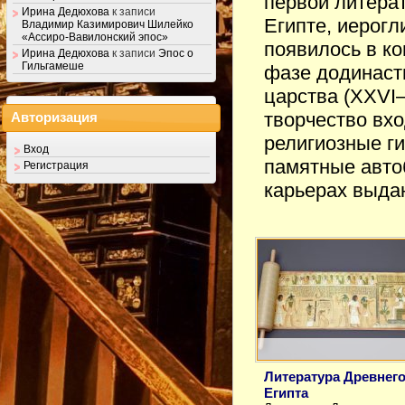
первой литерат
Ирина Дедюхова
к записи
Египте, иерогл
Владимир Казимирович Шилейко
«Ассиро-Вавилонский эпос»
появилось в ко
Ирина Дедюхова
к записи
Эпос о
Гильгамеше
фазе додинасти
царства (XXVI–
творчество вхо
Авторизация
религиозные ги
Вход
памятные авто
Регистрация
карьерах выд
Литература Древнег
Египта