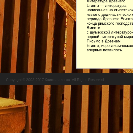
Литература Древнего
Египта — литература,
написанная на египетско
языке с додинастическог
периода Древнего Египта
конца римского господств
Вместе
с шумерской литературой
первой литературой мира[
Письмо в Древнем
Египте, иероглифическое
впервые появилось…
Copyright © 2008-2017 Книжная лавка. All Rights Reserved.
//