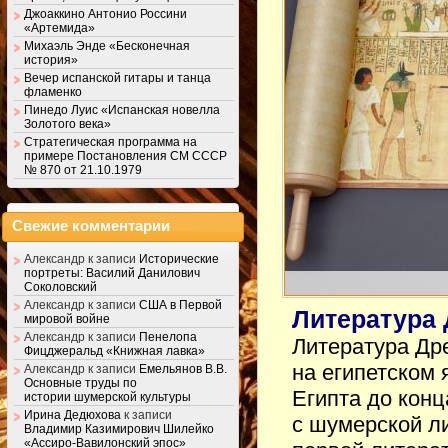
Джоаккино Антонио Россини
«Артемида»
Михаэль Энде «Бесконечная
история»
Вечер испанской гитары и танца
фламенко
Пинедо Луис «Испанская новелла
Золотого века»
Стратегическая программа на
примере Постановления СМ СССР
№ 870 от 21.10.1979
Свежие комментарии
Александр
к записи
Исторические
портреты: Василий Данилович
Соколовский
Александр
к записи
США в Первой
Литература 
мировой войне
Александр
к записи
Пенелопа
Литература Др
Фицджеральд «Книжная лавка»
на египетском 
Александр
к записи
Емельянов В.В.
Основные труды по
Египта до конц
истории шумерской культуры
Ирина Дедюхова
к записи
с шумерской л
Владимир Казимирович Шилейко
«Ассиро-Вавилонский эпос»