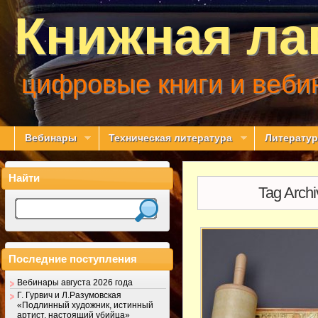
Книжная ла
цифровые книги и веби
Вебинары
Техническая литература
Литератур
Найти
Tag Arch
Последние поступления
Вебинары августа 2026 года
Г. Гурвич и Л.Разумовская
«Подлинный художник, истинный
артист, настоящий убийца»