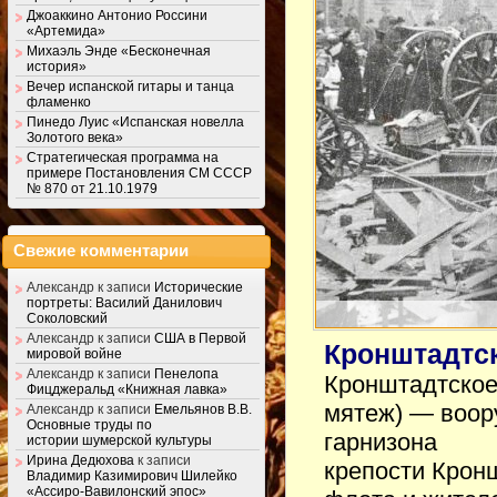
Джоаккино Антонио Россини
«Артемида»
Михаэль Энде «Бесконечная
история»
Вечер испанской гитары и танца
фламенко
Пинедо Луис «Испанская новелла
Золотого века»
Стратегическая программа на
примере Постановления СМ СССР
№ 870 от 21.10.1979
Свежие комментарии
Александр
к записи
Исторические
портреты: Василий Данилович
Соколовский
Александр
к записи
США в Первой
Кронштадтск
мировой войне
Александр
к записи
Пенелопа
Кронштадтское
Фицджеральд «Книжная лавка»
мятеж) — воор
Александр
к записи
Емельянов В.В.
Основные труды по
гарнизона
истории шумерской культуры
Ирина Дедюхова
к записи
крепости Крон
Владимир Казимирович Шилейко
«Ассиро-Вавилонский эпос»