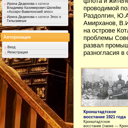
флота и жител
Ирина Дедюхова
к записи
проводимой по
Владимир Казимирович Шилейко
«Ассиро-Вавилонский эпос»
Раздолгин, Ю.А
Ирина Дедюхова
к записи
Эпос о
Гильгамеше
Амирханов, В.
на острове Ко
проблемы Совет
Авторизация
развал промыш
Вход
разногласия в
Регистрация
Кронштадтское
восстание 1921 года
Кронштадтское
восстание (также — Кро