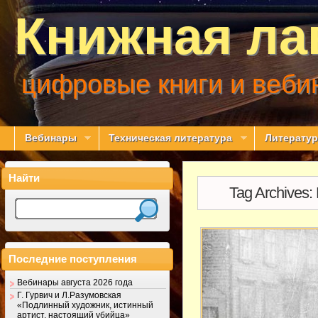
Книжная ла
цифровые книги и веби
Вебинары
Техническая литература
Литератур
Найти
Tag Archives:
Последние поступления
Вебинары августа 2026 года
Г. Гурвич и Л.Разумовская
«Подлинный художник, истинный
артист, настоящий убийца»