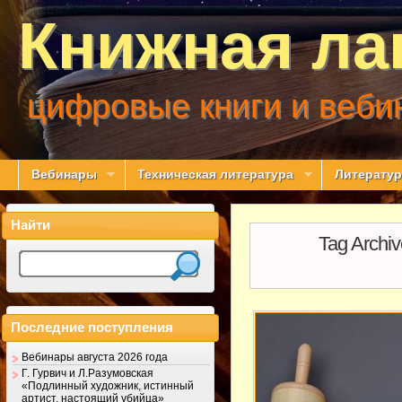
Книжная ла
цифровые книги и веби
Вебинары
Техническая литература
Литератур
Найти
Tag Archi
Последние поступления
Вебинары августа 2026 года
Г. Гурвич и Л.Разумовская
«Подлинный художник, истинный
артист, настоящий убийца»