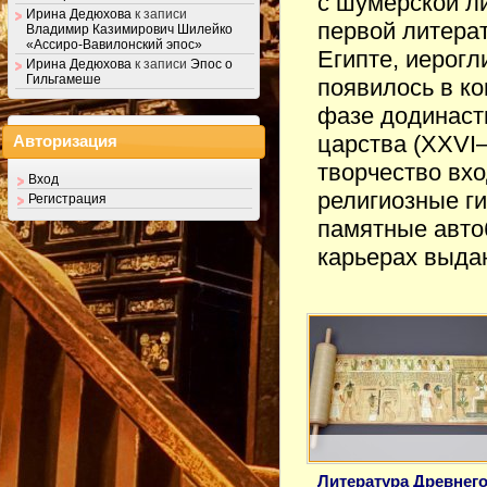
с шумерской л
Ирина Дедюхова
к записи
первой литерат
Владимир Казимирович Шилейко
«Ассиро-Вавилонский эпос»
Египте, иерогл
Ирина Дедюхова
к записи
Эпос о
Гильгамеше
появилось в ко
фазе додинасти
царства (XXVI–
Авторизация
творчество вхо
Вход
религиозные ги
Регистрация
памятные авто
карьерах выд
Литература Древнег