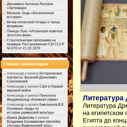
Джоаккино Антонио Россини
«Артемида»
Михаэль Энде «Бесконечная
история»
Вечер испанской гитары и танца
фламенко
Пинедо Луис «Испанская новелла
Золотого века»
Стратегическая программа на
примере Постановления СМ СССР
№ 870 от 21.10.1979
Свежие комментарии
Александр
к записи
Исторические
портреты: Василий Данилович
Соколовский
Александр
к записи
США в Первой
мировой войне
Александр
к записи
Пенелопа
Литература 
Фицджеральд «Книжная лавка»
Литература Др
Александр
к записи
Емельянов В.В.
Основные труды по
на египетском 
истории шумерской культуры
Ирина Дедюхова
к записи
Египта до конц
Владимир Казимирович Шилейко
«Ассиро-Вавилонский эпос»