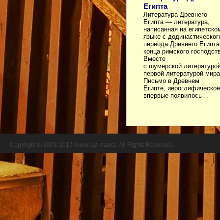
Египта
Литература Древнего
Египта — литература,
написанная на египетско
языке с додинастическог
периода Древнего Египта
конца римского господств
Вместе
с шумерской литературой
первой литературой мира[
Письмо в Древнем
Египте, иероглифическое
впервые появилось…
Copyright © 2008-2017 Книжная лавка. All Rights Reserved.
//