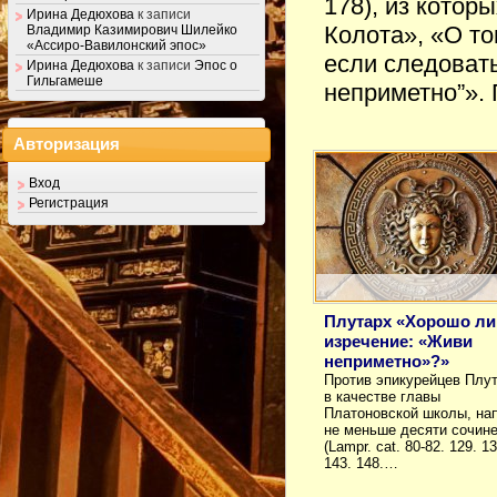
178), из котор
Ирина Дедюхова
к записи
Колота», «О то
Владимир Казимирович Шилейко
«Ассиро-Вавилонский эпос»
если следоват
Ирина Дедюхова
к записи
Эпос о
Гильгамеше
неприметно”».
Авторизация
Вход
Регистрация
Плутарх «Хорошо ли
изречение: «Живи
неприметно»?»
Против эпикурейцев Плут
в качестве главы
Платоновской школы, на
не меньше десяти сочин
(Lampr. cat. 80-82. 129. 13
143. 148.…