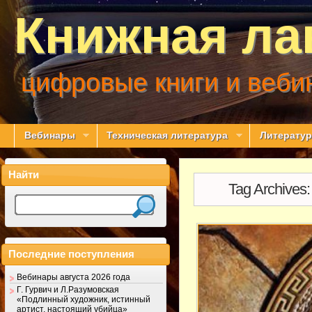
Книжная ла
цифровые книги и веби
Вебинары
Техническая литература
Литератур
Найти
Tag Archives
Последние поступления
Вебинары августа 2026 года
Г. Гурвич и Л.Разумовская
«Подлинный художник, истинный
артист, настоящий убийца»