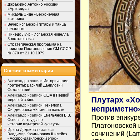
Джоаккино Антонио Россини
«Артемида»
Михаэль Энде «Бесконечная
история»
Вечер испанской гитары и танца
фламенко
Пинедо Луис «Испанская новелла
Золотого века»
Стратегическая программа на
примере Постановления СМ СССР
№ 870 от 21.10.1979
Свежие комментарии
Александр
к записи
Исторические
портреты: Василий Данилович
Соколовский
Александр
к записи
США в Первой
Плутарх «Хо
мировой войне
Александр
к записи
Пенелопа
неприметно
Фицджеральд «Книжная лавка»
Александр
к записи
Емельянов В.В.
Против эпикуре
Основные труды по
Платоновской 
истории шумерской культуры
Ирина Дедюхова
к записи
сочинений (Lamp
Владимир Казимирович Шилейко
«Ассиро-Вавилонский эпос»