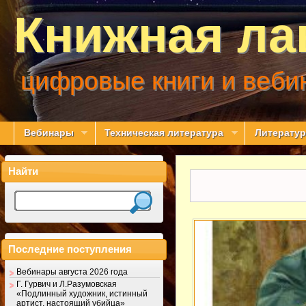
Книжная ла
цифровые книги и веби
Вебинары
Техническая литература
Литератур
Найти
Последние поступления
Вебинары августа 2026 года
Г. Гурвич и Л.Разумовская
«Подлинный художник, истинный
артист, настоящий убийца»