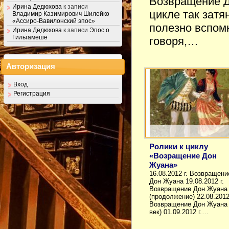
Возвращение Д
Ирина Дедюхова
к записи
цикле так затя
Владимир Казимирович Шилейко
«Ассиро-Вавилонский эпос»
полезно вспомн
Ирина Дедюхова
к записи
Эпос о
Гильгамеше
говоря,…
Авторизация
Вход
Регистрация
Ролики к циклу
«Возращение Дон
Жуана»
16.08.2012 г. Возвращени
Дон Жуана 19.08.2012 г.
Возвращение Дон Жуана
(продолжение) 22.08.2012 
Возвращение Дон Жуана 
век) 01.09.2012 г.…