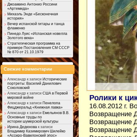
Джоаккино Антонио Россини
«Артемида»
Михаэль Энде «Бесконечная
история»
Вечер испанской гитары и танца
фламенко
Пинедо Луис «Испанская новелла
Золотого века»
Стратегическая программа на
примере Постановления СМ СССР
№ 870 от 21.10.1979
Свежие комментарии
Александр
к записи
Исторические
портреты: Василий Данилович
Соколовский
Александр
к записи
США в Первой
Ролики к ци
мировой войне
Александр
к записи
Пенелопа
16.08.2012 г. 
Фицджеральд «Книжная лавка»
Возвращение До
Александр
к записи
Емельянов В.В.
Основные труды по
Возвращение До
истории шумерской культуры
Ирина Дедюхова
к записи
Возвращение До
Владимир Казимирович Шилейко
«Ассиро-Вавилонский эпос»