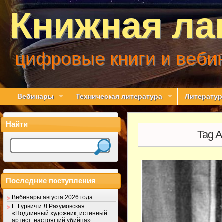
Книжная ла
цифровые книги и веби
Вебинары
Техническая литература
Литератур
Найти
Tag A
Последние поступления
Вебинары августа 2026 года
Г. Гурвич и Л.Разумовская
«Подлинный художник, истинный
артист, настоящий убийца»