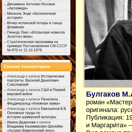
Джоаккино Антонио Россини
«Артемида»
Михаэль Энде «Бесконечная
история»
Вечер испанской гитары и танца
фламенко
Пинедо Луис «Испанская новелла
Золотого века»
Стратегическая программа на
примере Постановления СМ СССР
№ 870 от 21.10.1979
Свежие комментарии
Александр
к записи
Исторические
портреты: Василий Данилович
Соколовский
Александр
к записи
США в Первой
Булгаков М.
мировой войне
Александр
к записи
Пенелопа
роман «Мастер
Фицджеральд «Книжная лавка»
оригинала: ру
Александр
к записи
Емельянов В.В.
Основные труды по
Публикация: 1
истории шумерской культуры
Ирина Дедюхова
к записи
и Маргари́та»
Владимир Казимирович Шилейко
«Ассиро-Вавилонский эпос»