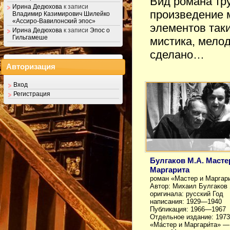
Вид романа тр
Ирина Дедюхова
к записи
произведение 
Владимир Казимирович Шилейко
«Ассиро-Вавилонский эпос»
элементов таки
Ирина Дедюхова
к записи
Эпос о
Гильгамеше
мистика, мелод
сделано…
Авторизация
Вход
Регистрация
Булгаков М.А. Масте
Маргарита
роман «Мастер и Маргар
Автор: Михаил Булгаков
оригинала: русский Год
написания: 1929—1940
Публикация: 1966—1967
Отдельное издание: 1973
«Ма́стер и Маргари́та» —