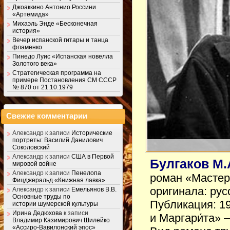
Джоаккино Антонио Россини
«Артемида»
Михаэль Энде «Бесконечная
история»
Вечер испанской гитары и танца
фламенко
Пинедо Луис «Испанская новелла
Золотого века»
Стратегическая программа на
примере Постановления СМ СССР
№ 870 от 21.10.1979
Свежие комментарии
Александр
к записи
Исторические
портреты: Василий Данилович
Соколовский
Александр
к записи
США в Первой
Булгаков М.
мировой войне
Александр
к записи
Пенелопа
роман «Мастер
Фицджеральд «Книжная лавка»
оригинала: ру
Александр
к записи
Емельянов В.В.
Основные труды по
Публикация: 1
истории шумерской культуры
Ирина Дедюхова
к записи
и Маргари́та»
Владимир Казимирович Шилейко
«Ассиро-Вавилонский эпос»