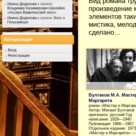
Вид романа тр
Ирина Дедюхова
к записи
произведение 
Владимир Казимирович Шилейко
«Ассиро-Вавилонский эпос»
элементов таки
Ирина Дедюхова
к записи
Эпос о
Гильгамеше
мистика, мелод
сделано…
Авторизация
Вход
Регистрация
Булгаков М.А. Масте
Маргарита
роман «Мастер и Маргар
Автор: Михаил Булгаков
оригинала: русский Год
написания: 1929—1940
Публикация: 1966—1967
Отдельное издание: 1973
«Ма́стер и Маргари́та» —