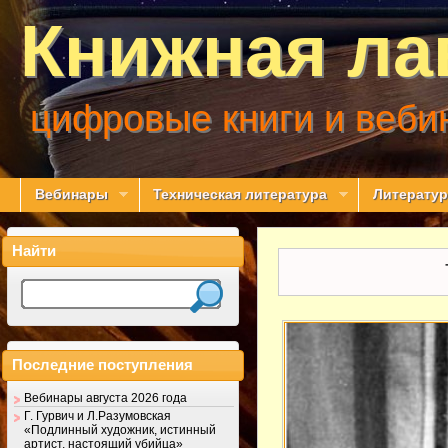
Книжная ла
цифровые книги и веби
Вебинары
Техническая литература
Литератур
Найти
Последние поступления
Вебинары августа 2026 года
Г. Гурвич и Л.Разумовская
«Подлинный художник, истинный
артист, настоящий убийца»