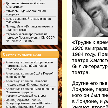
Джоаккино Антонио Россини
«Артемида»
Михаэль Энде «Бесконечная
история»
Вечер испанской гитары и танца
фламенко
Пинедо Луис «Испанская новелла
Золотого века»
Стратегическая программа на
примере Постановления СМ СССР
№ 870 от 21.10.1979
«Трудных врем
1936
выиграла 
1984 году. Пр
Свежие комментарии
театре Хэмпсте
Александр
к записи
Исторические
был литератур
портреты: Василий Данилович
Соколовский
театра.
Александр
к записи
США в Первой
мировой войне
Александр
к записи
Пенелопа
Другие его пь
Фицджеральд «Книжная лавка»
Лондоне, перв
Александр
к записи
Емельянов В.В.
Основные труды по
кого он был пи
истории шумерской культуры
в Лондоне, и
р
Ирина Дедюхова
к записи
Владимир Казимирович Шилейко
Уилмот, второ
«Ассиро-Вавилонский эпос»