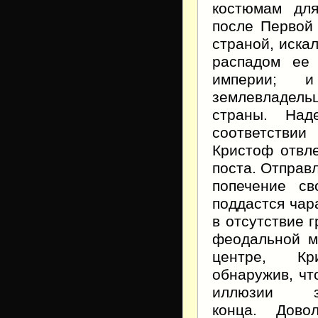
костюмам для
после Первой 
страной, искал
распадом ее 
империи; и
землевладель
страны. Над
соответстви
Кристоф отвле
поста. Отправл
попечение св
поддастся чар
в отсутствие 
феодальной м
центре, Кр
обнаружив, чт
иллюзии зр
конца. Дово