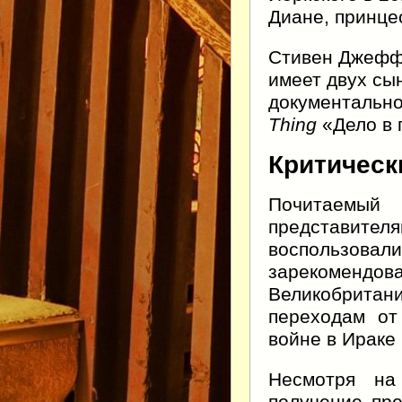
Диане, принце
Стивен Джеффр
имеет двух сы
документальн
Thing
«Дело в 
Критическ
Почитаемый 
представителя
воспользовал
зарекомендов
Великобрита
переходам от
войне в Ираке 
Несмотря на