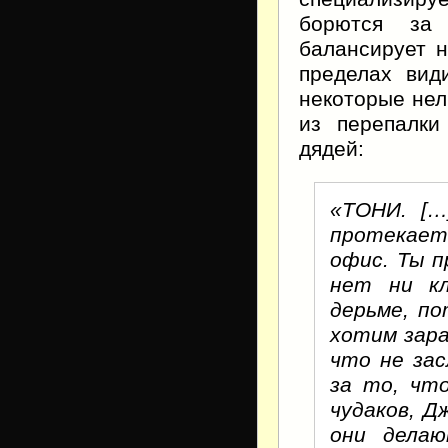
борются за 
балансирует н
пределах вид
некоторые нел
из перепалки
дядей:
«ТОНИ. […
протекает
офис. Ты п
нет ни кл
дерьме, п
хотим зар
что не за
за то, что
чудаков, Д
они делаю