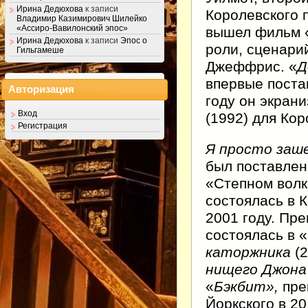
Ирина Дедюхова
к записи
Королевского 
Владимир Казимирович Шилейко
«Ассиро-Вавилонский эпос»
вышел фильм 
Ирина Дедюхова
к записи
Эпос о
роли, сценари
Гильгамеше
Джеффрис. «
Д
впервые поста
Авторизация
году он экран
Вход
(1992) для Ко
Регистрация
Я просто заш
был поставлен 
«Степном волк
состоялась в 
2001 году. Пре
состоялась в «
каторжника
(2
нищего Джона
«
Бэкбит»,
пре
Йоркского в 201