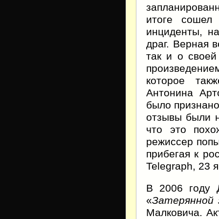
запланированн
итоге сошел 
инциденты, на
драг. Верная 
так и о своей
произведени
которое так
Антонина Арт
было признано
отзывы были н
что это похо
режиссер попы
прибегая к ро
Telegraph, 23 
В 2006 году 
«
Затерянной 
Малковича. Ак