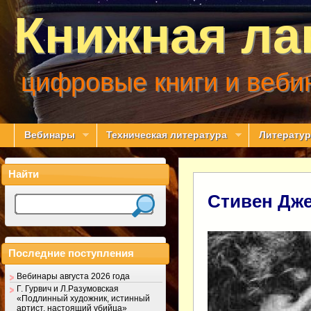
Книжная ла
цифровые книги и веби
Вебинары
Техническая литература
Литератур
Найти
Стивен Дж
Последние поступления
Вебинары августа 2026 года
Г. Гурвич и Л.Разумовская
«Подлинный художник, истинный
артист, настоящий убийца»