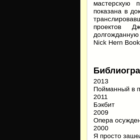
мастерскую п
показана в д
транслировавш
проектов Д
долгожданную
Nick Hern Book
Библиогр
2013
Пойманный в 
2011
Бэкбит
2009
Опера осужде
2000
Я просто заше