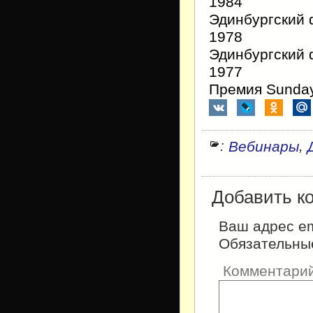
1984
Эдинбургский ф
1978
Эдинбургский ф
1977
Премия Sunday
:
,
Вебинары
Добавить к
Ваш адрес em
Обязательны
Комментари