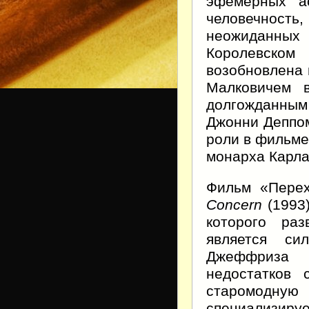
эфемерных ас
человечност
неожиданных
Королевском
возобновлена 
Малковичем в
долгожданны
Джонни Деппом
роли в фильме
монарха Карла 
Фильм «Пере
Concern
(1993
которого раз
является си
Джеффриза 
недостатков 
старомодну
специализиру