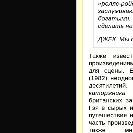
«роллс-р
заслужи
богатыми.
сделать на
ДЖЕК. Мы с
Также извес
произведения
для сцены. 
(1982) неодно
десятилетий
каторжника
(
британских з
Гэя в сырых и
путешествия и
часть произве
также мно