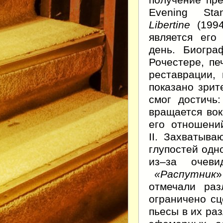
получение пре
Evening St
Libertine
(1994
является его
день. Биогра
Рочестере, пе
реставрации,
показано зрит
смог достичь
вращается вок
его отношени
II. Захватыв
глупостей одн
из–за очеви
«Распутник
»
отмечали раз
ограничено сц
пьесы в их ра