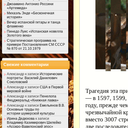
Джоаккино Антонио Россини
«Артемида»
Михаэль Энде «Бесконечная
история»
Вечер испанской гитары и танца
фламенко
Пинедо Луис «Испанская новелла
Золотого века»
Стратегическая программа на
примере Постановления СМ СССР
№ 870 от 21.10.1979
Свежие комментарии
Александр
к записи
Исторические
портреты: Василий Данилович
Соколовский
Александр
к записи
США в Первой
Трагедия эта пр
мировой войне
Александр
к записи
Пенелопа
— в 1597, 1599, 
Фицджеральд «Книжная лавка»
году, прежде че
Александр
к записи
Емельянов В.В.
Основные труды по
чрезвычайной кр
истории шумерской культуры
вместо 3007 стр
Ирина Дедюхова
к записи
Владимир Казимирович Шилейко
две последоват
«Ассиро-Вавилонский эпос»