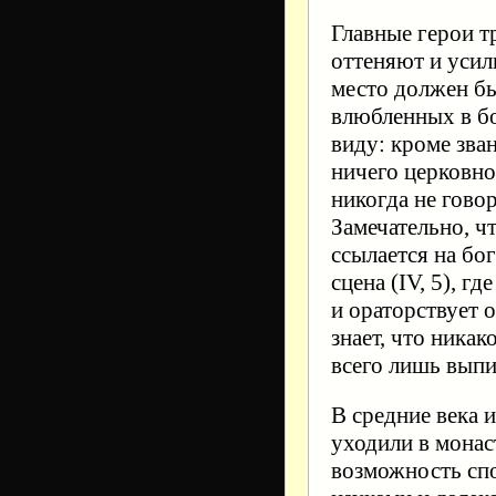
Главные герои т
оттеняют и усил
место должен бы
влюбленных в б
виду: кроме зван
ничего церковно
никогда не говор
Замечательно, чт
ссылается на бог
сцена (IV, 5), г
и ораторствует о
знает, что никак
всего лишь выпи
В средние века 
уходили в монас
возможность сп