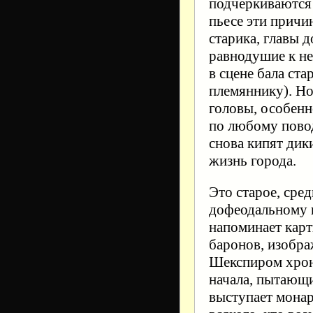
подчеркиваются 
пьесе эти причи
старика, главы д
равнодушие к не
в сцене бала ст
племяннику). Но
головы, особенн
по любому повод
снова кипят дик
жизнь города.
Это старое, сре
дофеодальному 
напоминает карт
баронов, изобр
Шекспиром хрони
начала, пытающи
выступает монар