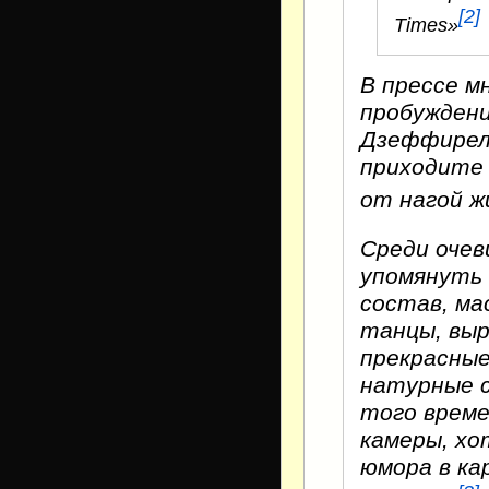
[2]
Times»
В прессе м
пробуждени
Дзеффирелл
приходите 
от нагой ж
Среди оче
упомянуть 
состав, ма
танцы, выр
прекрасные
натурные с
того време
камеры, х
юмора в ка