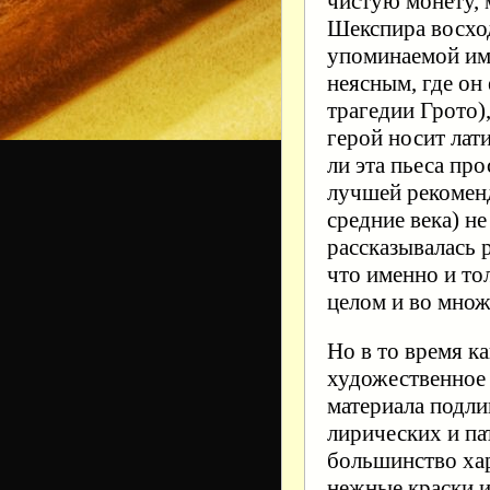
чистую монету, 
Шекспира восход
упоминаемой им 
неясным, где он 
трагедии Грото),
герой носит лат
ли эта пьеса пр
лучшей рекоменд
средние века) не
рассказывалась 
что именно и тол
целом и во множ
Но в то время к
художественное 
материала подли
лирических и па
большинство хар
нежные краски и