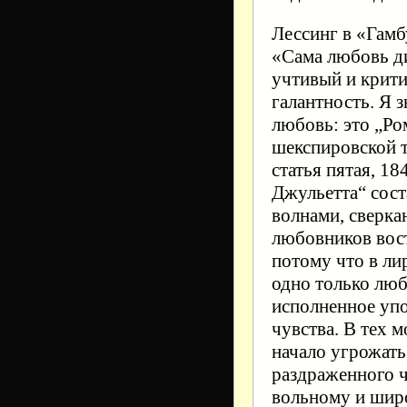
Лессинг в «Гамб
«Сама любовь ди
учтивый и крити
галантность. Я 
любовь: это „Ро
шекспировской 
статья пятая, 1
Джульетта“ сос
волнами, сверка
любовников вос
потому что в ли
одно только люб
исполненное упо
чувства. В тех 
начало угрожать
раздраженного ч
вольному и шир