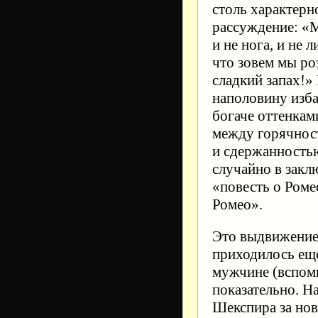
столь характерн
рассуждение: «М
и не нога, и не 
что зовем мы ро
сладкий запах!»
наполовину изба
богаче оттенкам
между горячност
и сдержанностью
случайно в закл
«повесть о Роме
Ромео».
Это выдвижение 
приходилось ещ
мужчине (вспом
показательно. Н
Шекспира за нов