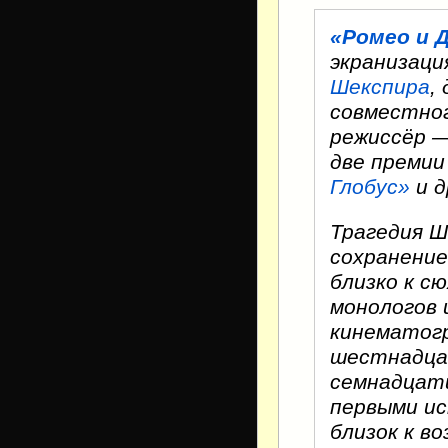
«Ромео и 
экранизац
Шекспира
,
совместно
режиссёр 
две преми
Глобус»
и д
Трагедия Ш
сохранение
близко к с
монологов 
кинематог
шестнадца
семнадцат
первыми ис
близок к в