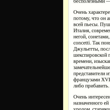
бесполезными —
Очень характере
потому, что он 
всей пьесы. Пуш
Италия, современ
негой, сонетами
concetti. Так п
Джульетты, посл
шекспировской г
времени, изыска
замечательнейшее
представители 
французами XVI 
либо прибавить.
Очень интересе
назначенного ей
уродом, старико