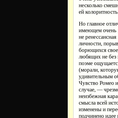
несколько смеш
ей колоритность
Но главное отли
имеющем очень 
не ренессансная
личности, поры
борющихся свое 
любящих не без н
поэме ощущаетс
(морали, котору
удивительным об
Чувство Ромео и
случае, — чрезм
неизбежная кара
смысла всей ист
изменены и пере
подчинено идее 