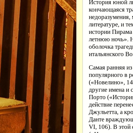
История юной л
кончающаяся тра
недоразумения, 
литературе, и т
истории Пирама 
летнюю ночь». Н
оболочка трагеди
итальянского В
Самая ранняя из
популярного в 
(«Новелино», 14
другие имена и 
Порто («История
действие перене
Джульетта, а к
Данте враждующ
VI, 106). В это