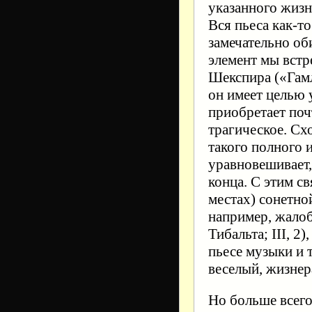
указанного жиз
Вся пьеса как-т
замечательно об
элемент мы встр
Шекспира («Гамл
он имеет целью у
приобретает поч
трагическое. Сх
такого полного и
уравновешивает,
конца. С этим св
местах) сонетно
например, жалоб
Тибальта; III, 2
пьесе музыки и
веселый, жизнер
Но больше всего