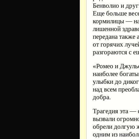
Бенволио и друг
Еще больше весел
кормилицы — на
лишенной здрав
передана также 
от горячих луче
разгораются с е
«Ромео и Джулье
наиболее богаты
улыбки до диког
над всем преобл
добра.
Трагедия эта — 
вызвали огромно
обрели долгую ж
одним из наибол