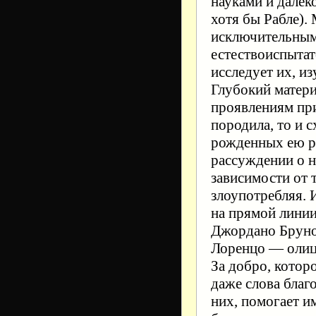
науками и дале
хотя бы Рабле).
исключительным
естествоиспытат
исследует их, из
Глубокий матери
проявлениям при
породила, то и 
рожденных ею ра
рассуждении о н
зависимости от 
злоупотребляя. 
на прямой линии
Джордано Бруно
Лоренцо — олице
За добро, которо
даже слова благ
них, помогает им