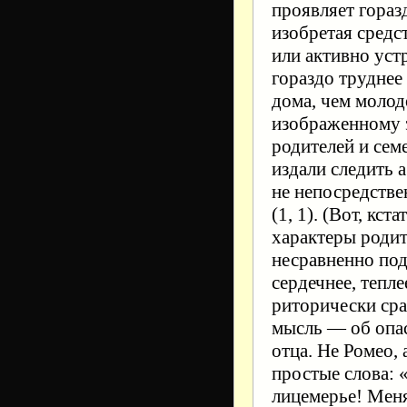
проявляет гораз
изобретая средс
или активно уст
гораздо труднее
дома, чем молод
изображенному 
родителей и сем
издали следить а
не непосредствен
(1, 1). (Вот, кс
характеры роди
несравненно под
сердечнее, тепле
риторически сра
мысль — об опас
отца. Не Ромео, 
простые слова: 
лицемерье! Меня