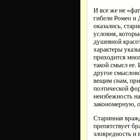
И все же не «фа
гибели Ромео и 
оказались, стар
условия, которы
душевной красот
характеры указы
приходится мног
такой смысл ее. 
другое смыслово
вещим снам, при
поэтической фо
неизбежность н
закономерную, 
Старинная вражд
препятствует бр
зловредность и 