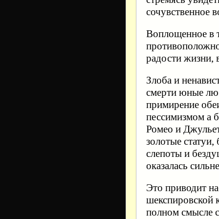
сочувственное 
Воплощенное в т
противоположно
радости жизни, 
Злоба и ненавис
смерти юные лю
примирение обеи
пессимизмом а 
Ромео и Джульет
золотые статуи,
слепоты и безду
оказалась сильне
Это приводит на
шекспировской к
полном смысле с