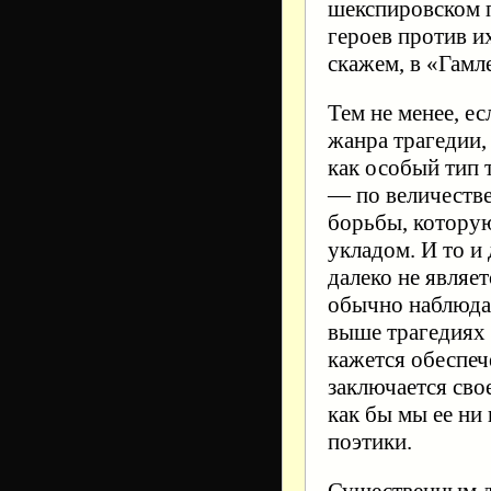
шекспировском п
героев против и
скажем, в «Гамле
Тем не менее, е
жанра трагедии,
как особый тип 
— по величеств
борьбы, котору
укладом. И то и 
далеко не являе
обычно наблюдае
выше трагедиях 
кажется обеспеч
заключается сво
как бы мы ее ни
поэтики.