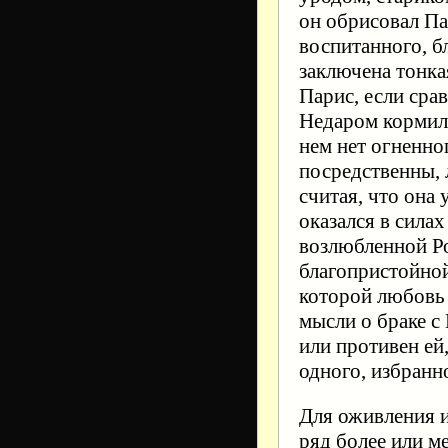
он обрисовал Па
воспитанного, б
заключена тонка
Парис, если срав
Недаром кормили
нем нет огненно
посредственны, 
считая, что она 
оказался в сила
возлюбленной Р
благопристойной
которой любовь 
мысли о браке с
или противен ей
одного, избранн
Для оживления и
ряд более или м