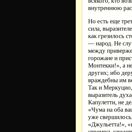
всякого, кто во
внутреннюю ра
Но есть еще тре
сила, выразител
как грезилось с
— народ. Не слу
между привержен
горожане и прис
Монтекки!», а н
других; ибо дер
враждебны им вс
Так и Меркуцио
выразитель духа
Капулетти, не д
«Чума на оба ваш
уже свершилось,
«Джульетта!», «
стремясь увидет