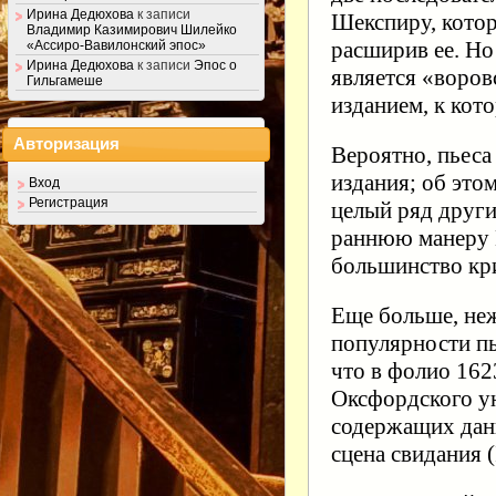
Ирина Дедюхова
к записи
Шекспиру, котор
Владимир Казимирович Шилейко
расширив ее. Но
«Ассиро-Вавилонский эпос»
Ирина Дедюхова
к записи
Эпос о
является «воро
Гильгамеше
изданием, к кот
Авторизация
Вероятно, пьеса
издания; об это
Вход
Регистрация
целый ряд други
раннюю манеру Ш
большинство кри
Еще больше, неж
популярности пь
что в фолио 162
Оксфордского ун
содержащих данн
сцена свидания (I