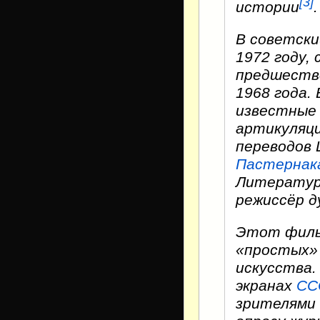
[3]
истории
.
В советски
1972 году,
предшество
1968 года.
известные 
артикуляци
переводов 
Пастернак
Литератур
режиссёр д
Этот фильм
«простых» 
искусства.
экранах
СС
зрителями 