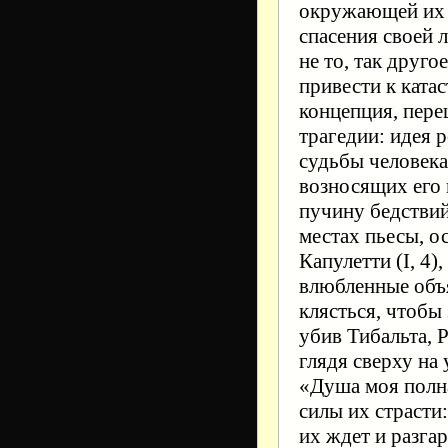
окружающей их 
спасения своей 
не то, так друго
привести к катас
концепция, пер
трагедии: идея 
судьбы человека
возносящих его 
пучину бедствий
местах пьесы, о
Капулетти (I, 4)
влюбленные объя
клясться, чтобы
убив Тибальта, Р
глядя сверху на
«Душа моя полна
силы их страсти
их ждет и разгар