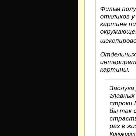
Фильм пол
откликов у
картине пи
окружающе
шекспиров
Отдельных 
интерпрет
картины.
Заслуга
главных 
строки 
бы так 
страсть
раз в жи
Кинокрити