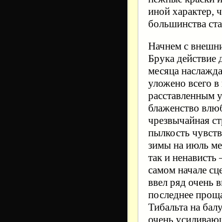
иной характер, ч
большинства ста
Начнем с внешни
Брука действие 
месяца наслажда
уложено всего в
расставленным у
блаженство влю
чрезвычайная с
пылкость чувств
зимы на июль ме
так и ненависть
самом начале сц
ввел ряд очень 
последнее проща
Тибальта на балу 
очень усиливающ