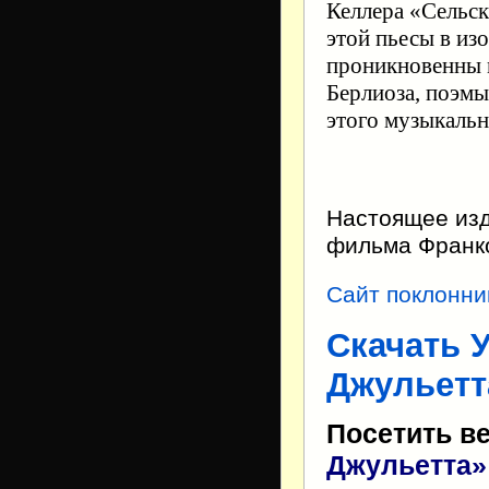
Келлера «Сельск
этой пьесы в из
проникновенны 
Берлиоза, поэмы
этого музыкаль
Настоящее изд
фильма Франко
Сайт поклонни
Скачать 
Джульетт
Посетить в
Джульетта»