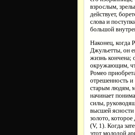
взрослым, зрелы
действует, борет
слова и поступк
большой внутре
Наконец, когда 
Джульетты, он е
жизнь кончена; 
окружающим, что
Ромео приобрета
отрешенность и 
старым людям, 
начинает понима
силы, руководящ
высшей ясности 
золото, которое
(V, 1). Когда за
этот молодой ар