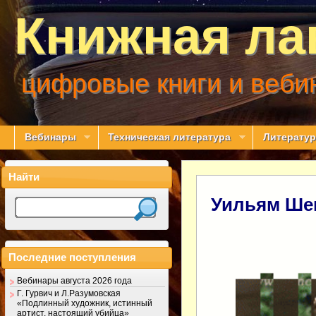
Книжная ла
цифровые книги и веби
Вебинары
Техническая литература
Литератур
Найти
Уильям Шек
Последние поступления
Вебинары августа 2026 года
Г. Гурвич и Л.Разумовская
«Подлинный художник, истинный
артист, настоящий убийца»