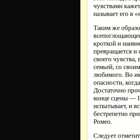
чувствами кажет
называет его в 
Таким же образо
всепоглощающего
кроткой и наивн
превращается и
своего чувства,
семьей, со свои
любимого. Во им
опасности, когд
Достаточно проч
конце сцены — I
испытывает, и в
бестрепетно при
Ромео.
Следует отметит