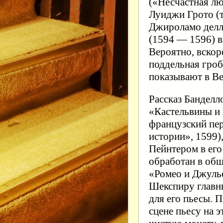
(«Несчастная лю
Луиджи Грото (тр
Джироламо делл
(1594 — 1596) в
Вероятно, вскор
поддельная гроб
показывают в Ве
Рассказ Банделл
«Кастельвины и М
французский пер
истории», 1599)
Пейнтером в его
обработан в обш
«Ромео и Джулье
Шекспиру главн
для его пьесы. П
сцене пьесу на э