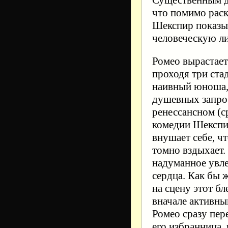
Существенным дл
что помимо раск
Шекспир показы
человеческую л
Ромео вырастает
проходя три стад
наивный юноша,
душевных запрос
ренессансном (с
комедии Шекспир
внушает себе, ч
томно вздыхает.
надуманное увле
сердца. Как бы 
на сцену этот б
вначале активны
Ромео сразу пер
его избранница, 