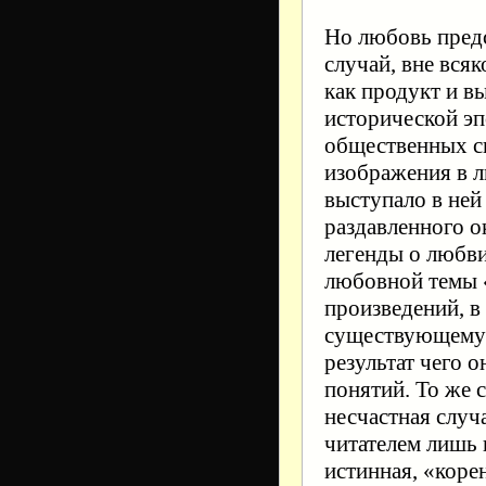
Но любовь предс
случай, вне вся
как продукт и 
исторической эп
общественных с
изображения в ли
выступало в ней
раздавленного 
легенды о любви
любовной темы 
произведений, в
существующему 
результат чего 
понятий. То же 
несчастная случ
читателем лишь 
истинная, «коре