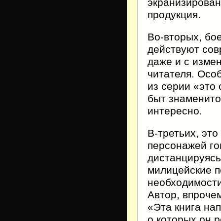
экранизирован
продукция.
Во-вторых, бое
действуют сов
даже и с изме
читателя. Особ
из серии «это 
быт знаменито
интересно.
В-третьих, это
персонажей го
дистанцируясь
милицейские по
необходимости
Автор, впроче
«Эта книга нап
о которых он р