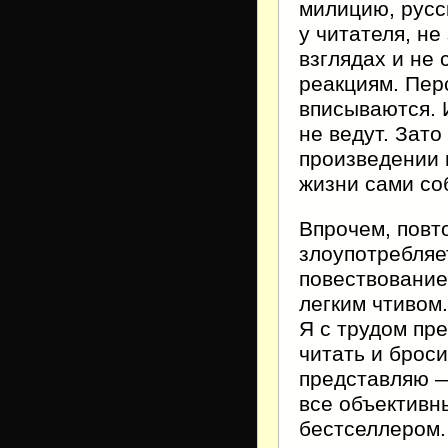
милицию, русск
у читателя, н
взглядах и не
реакциям. Пер
вписываются. 
не ведут. Зато
произведении 
жизни сами со
Впрочем, повт
злоупотребляе
повествование
легким чтивом.
Я с трудом пр
читать и броси
представляю —
все объективн
бестселлером.