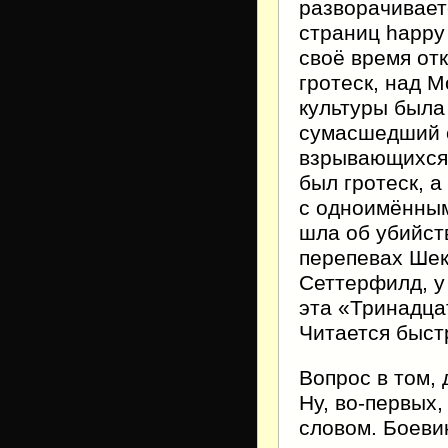
разворачивает
страниц happy
своё время от
гротеск, над 
культуры была
сумасшедший с
взрывающихся 
был гротеск, а
с одноимённым
шла об убийст
перепевах Шек
Сеттерфилд, у
эта «Тринадца
Читается быст
Вопрос в том,
Ну, во-первых,
словом. Боеви