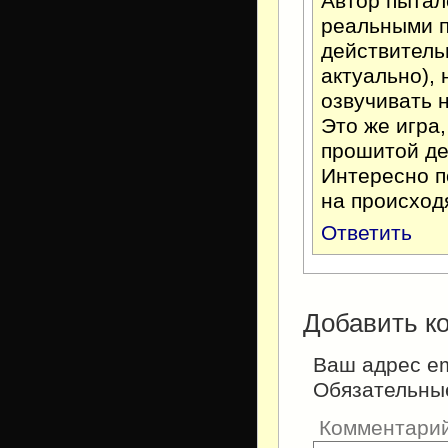
Автор пытал
реальными п
действительн
актуально),
озвучивать н
Это же игра,
прошитой д
Интересно п
на происход
Ответить
Добавить к
Ваш адрес em
Обязательны
Комментари