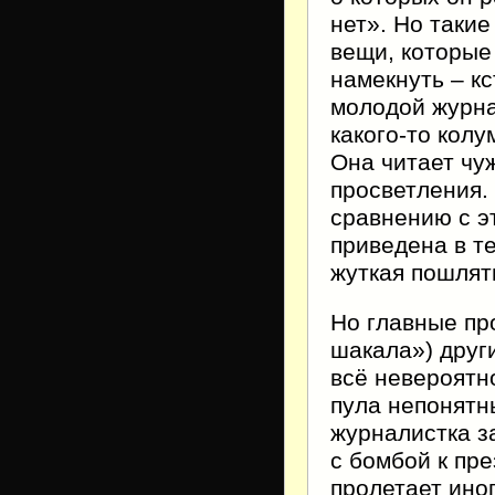
нет». Но таки
вещи, которые
намекнуть – кс
молодой журна
какого-то колу
Она читает чу
просветления.
сравнению с эт
приведена в те
жуткая пошлят
Но главные про
шакала») друг
всё невероятн
пула непонятн
журналистка за
с бомбой к пре
пролетает иног