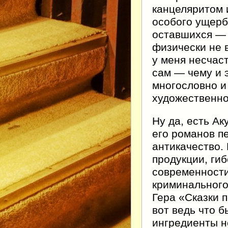
канцеляритом 
особого ущерб
оставшихся — 
физически не в
у меня несчас
сам — чему и 
многословно и
художественно
Ну да, есть Ак
его романов п
антикачество.
продукции, гиб
современности
криминального
Гера «Сказки 
вот ведь что б
ингредиенты н