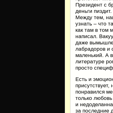
Президент с б
деньги пиздит.
Между тем, на
узнать – что т
как там в том 
написал. Ваку
даже вымышле
лабрадоров и с
маленький. А 
литературе ро
просто специф
Есть и эмоцио
присутствует, 
понравился ме
только любовь
и недоделанная
за последние 