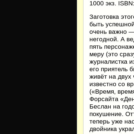
1000 экз. ISBN
Заготовка этог
быть успешной,
очень важно —
негодной. А в
пять персонаже
меру (это сраз
журналистка и
его приятель 
живёт на двух
известно со в
(«Время, врем
Форсайта «Ден
Беслан на годо
покушение. Отт
теперь уже на
двойника укра