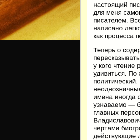
настоящий писа
для меня само
писателем. Вс
написано легк
как процесса 
Теперь о соде
пересказывать
у кого чтение 
удивиться. По
политический.
неоднозначные
имена иногда 
узнаваемо — б
главных персо
Владиславович
чертами биогр
действующие л