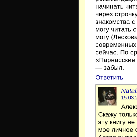
начинать чит
через строчк
знакомства с
могу читать 
могу (Лесков
современных н
сейчас. По с
«Парнасские 
— забыл.
Ответить
Natal
15.03.
Алек
Скажу тольк
эту книгу не
мое личное о