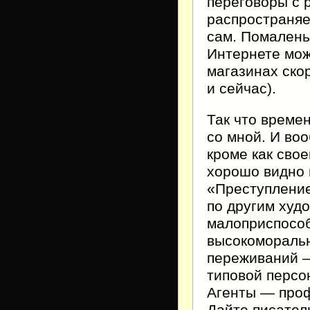
переговоры с 
распространяе
сам. Помалень
Интернете мож
магазинах ско
и сейчас).
Так что времен
со мной. И во
кроме как свое
хорошо видно 
«Преступление
по другим худ
малоприспосо
высокоморальн
переживаний —
типовой перс
Агенты — проф