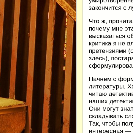
умиротворенны
закончится с 
Что ж, прочита
почему мне эт
высказаться о
критика я не в
претензиями (о
здесь), поста
сформулирова
Начнем с форм
литературы. Х
читаю детектив
наших детекти
Они могут знат
складывать сл
Так, чтобы по
интересная — 