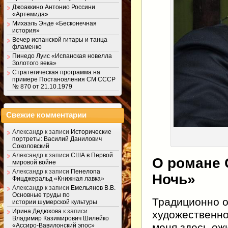
Джоаккино Антонио Россини
«Артемида»
Михаэль Энде «Бесконечная
история»
Вечер испанской гитары и танца
фламенко
Пинедо Луис «Испанская новелла
Золотого века»
Стратегическая программа на
примере Постановления СМ СССР
№ 870 от 21.10.1979
Свежие комментарии
Александр
к записи
Исторические
портреты: Василий Данилович
Соколовский
Александр
к записи
США в Первой
О романе 
мировой войне
Александр
к записи
Пенелопа
Ночь»
Фицджеральд «Книжная лавка»
Александр
к записи
Емельянов В.В.
Основные труды по
Традиционно о
истории шумерской культуры
Ирина Дедюхова
к записи
художественно
Владимир Казимирович Шилейко
меня здесь ож
«Ассиро-Вавилонский эпос»