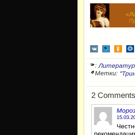
:
Литератур
Метки:
"Три
2 Comments f
Мороз
15.03.2
Честн
рекомендация