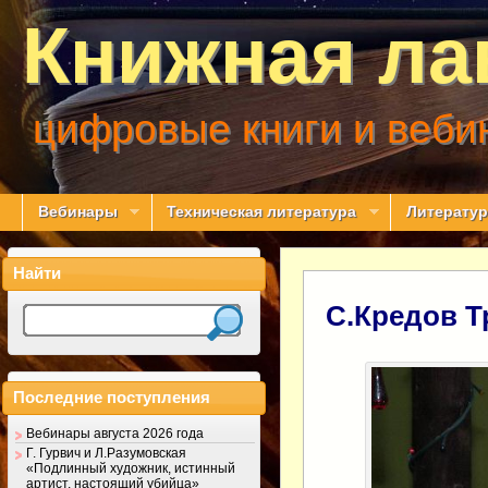
Книжная ла
цифровые книги и веби
Вебинары
Техническая литература
Литератур
Найти
С.Кредов Т
Последние поступления
Вебинары августа 2026 года
Г. Гурвич и Л.Разумовская
«Подлинный художник, истинный
артист, настоящий убийца»