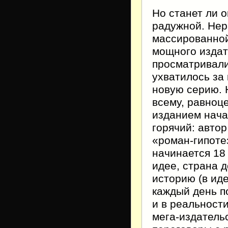
Но станет ли 
радужной. Нер
массированной
мощного издат
просматривали
ухватилось за
новую серию. 
всему, равноц
изданием нача
горячий: автор
«роман-гипоте
начинается 18 
идее, страна 
историю (в ид
каждый день по
и в реальност
мега-издатель