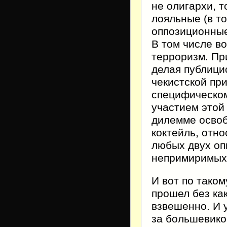
не олигархи, 
лояльные (в то
оппозиционные
В том числе во
терроризм. Пр
делая публици
чекистской пр
специфическом
участием этой
дилемме освоб
коктейль, отно
любых двух оп
непримиримых
И вот по тако
прошел без как
взвешенно. И у
за большевиков