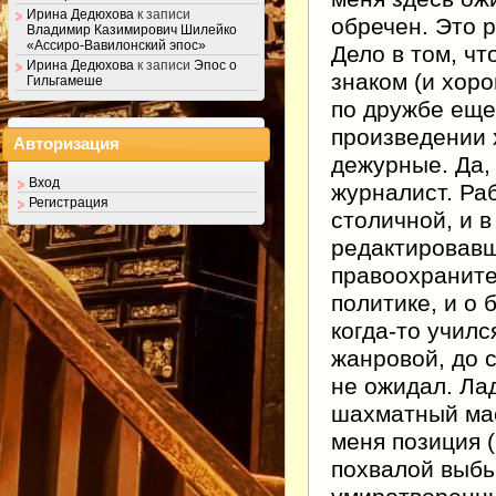
Ирина Дедюхова
к записи
обречен. Это 
Владимир Казимирович Шилейко
«Ассиро-Вавилонский эпос»
Дело в том, чт
Ирина Дедюхова
к записи
Эпос о
знаком (и хоро
Гильгамеше
по дружбе еще 
произведении х
Авторизация
дежурные. Да,
Вход
журналист. Ра
Регистрация
столичной, и 
редактировав
правоохраните
политике, и о 
когда-то училс
жанровой, до с
не ожидал. Лад
шахматный мас
меня позиция (
похвалой выбью