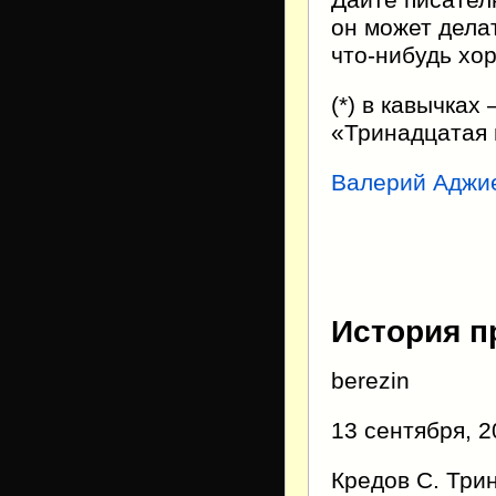
Дайте писател
он может дела
что-нибудь хор
(*) в кавычка
«Тринадцатая 
Валерий Аджи
История п
berezin
13 сентября, 
Кредов С. Трин