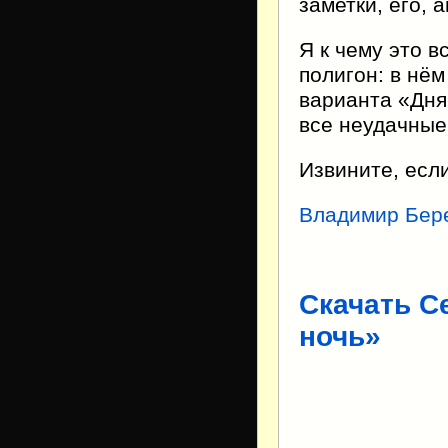
заметки, его, 
Я к чему это в
полигон: в нё
варианта «Дня
все неудачные
Извините, есл
Владимир Бер
Скачать С
ночь»