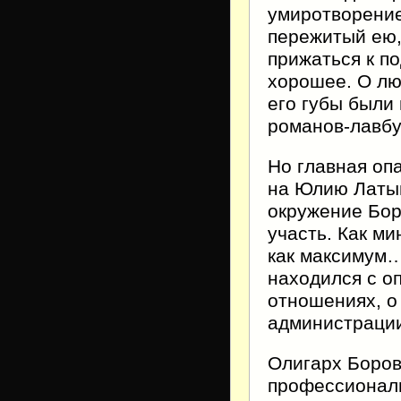
умиротворение
пережитый ею,
прижаться к по
хорошее. О лю
его губы были
романов-лавбу
Но главная оп
на Юлию Латын
окружение Боро
участь. Как м
как максимум…
находился с о
отношениях, о 
администрации
Олигарх Боровс
профессиональ