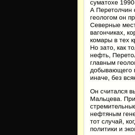
суматохе 1990-
А Перетолчин 
геологом он п
Северные мест
вагончиках, ко
комары в тех 
Но зато, как т
нефть, Перето
главным геоло
добывающего п
иначе, без вс
Он считался в
Мальцева. При
стремительные
нефтяным гене
тот случай, ко
политики и эко