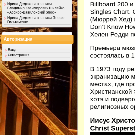
Billboard 200 
Ирина Дедюхова
к записи
Владимир Казимирович Шилейко
Singles Chart. 
«Ассиро-Вавилонский эпос»
(Мюррей Хед) 
Ирина Дедюхова
к записи
Эпос о
Гильгамеше
Don’t Know How
Хелен Редди по
Авторизация
Премьера мюзи
Вход
состоялась в 1
Регистрация
В 1973 году р
экранизацию м
местах, где п
Христианской 
хотя и подвер
религиозных о
Иисус Христо
Christ Supers