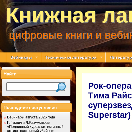
Книжная ла
цифровые книги и веби
Вебинары
Техническая литература
Литератур
Найти
Рок-опера
Тима Райс
суперзвезд
Последние поступления
Superstar)
Вебинары августа 2026 года
Г. Гурвич и Л.Разумовская
«Подлинный художник, истинный
артист, настоящий убийца»