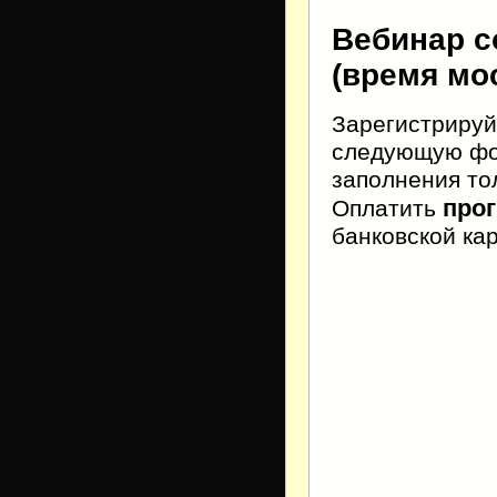
Вебинар с
(время мо
Зарегистрируй
следующую фор
заполнения тол
про
Оплатить
банковской ка