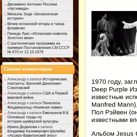
Джоаккино Антонио Россини
«Артемида»
Михаэль Энде «Бесконечная
история»
Вечер испанской гитары и танца
фламенко
Пинедо Луис «Испанская новелла
Золотого века»
Стратегическая программа на
примере Постановления СМ СССР
№ 870 от 21.10.1979
Свежие комментарии
Александр
к записи
Исторические
1970 году, за
портреты: Василий Данилович
Deep Purple Иэ
Соколовский
Александр
к записи
США в Первой
известные исп
мировой войне
Manfred Mann)
Александр
к записи
Пенелопа
Фицджеральд «Книжная лавка»
Пол Рэйвен (о
Александр
к записи
Емельянов В.В.
Основные труды по
известными вп
истории шумерской культуры
Ирина Дедюхова
к записи
Владимир Казимирович Шилейко
Альбом Jesus C
«Ассиро-Вавилонский эпос»