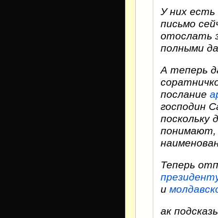
У них есть
письмо сей
отослать з
полными да
А теперь 
соратничко
послание
а
господин С
поскольку 
понимают, 
наименован
Теперь от
президент
и
молдавск
ак подсказ