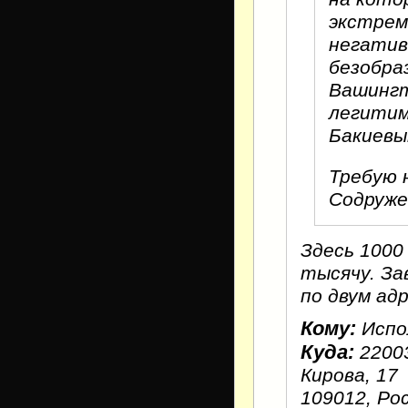
экстрем
негатив
безобра
Вашингт
легитим
Бакиевы
Требую 
Содруже
Здесь 1000
тысячу. За
по двум ад
Кому:
Испо
Куда:
22003
Кирова, 17
109012, Рос