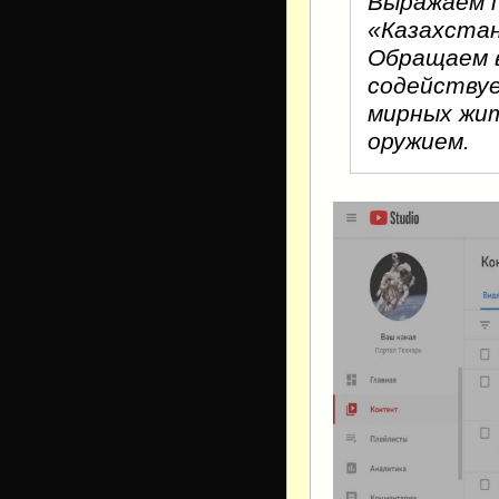
Выражаем 
«Казахстан
Обращаем в
содействуе
мирных жит
оружием.