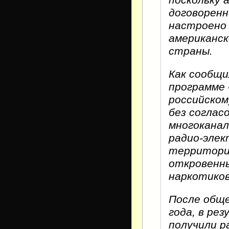
договоренн
настроено 
американс
страны.
Как сообщи
программе 
российском
без соглас
многоканал
радио-элек
территорие
откровенны
наркотико
После обще
года, в ре
получили р