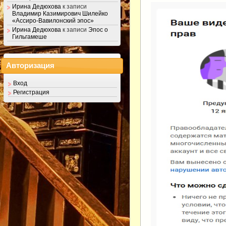
Ирина Дедюхова
к записи
Владимир Казимирович Шилейко
«Ассиро-Вавилонский эпос»
Ирина Дедюхова
к записи
Эпос о
Гильгамеше
Авторизация
Вход
Регистрация