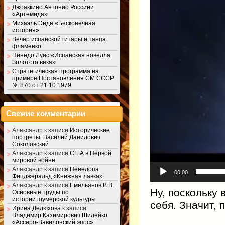
Джоаккино Антонио Россини
«Артемида»
Михаэль Энде «Бесконечная
история»
Вечер испанской гитары и танца
фламенко
Пинедо Луис «Испанская новелла
Золотого века»
Стратегическая программа на
примере Постановления СМ СССР
№ 870 от 21.10.1979
Свежие комментарии
Александр
к записи
Исторические
портреты: Василий Данилович
Соколовский
Александр
к записи
США в Первой
мировой войне
Александр
к записи
Пенелопа
00:00
Фицджеральд «Книжная лавка»
Александр
к записи
Емельянов В.В.
Ну, поскольку
Основные труды по
истории шумерской культуры
себя. Значит, 
Ирина Дедюхова
к записи
Владимир Казимирович Шилейко
«Ассиро-Вавилонский эпос»