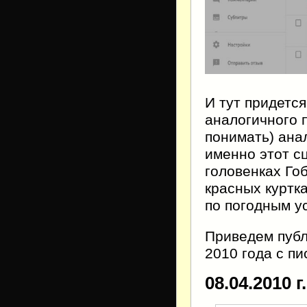
И тут придетс
аналогичного 
понимать) ана
именно этот с
головенках Го
красных куртка
по погодным у
Приведем публ
2010 года с пи
08.04.2010 г.