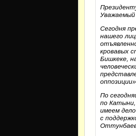
Президент
Уважаемый
Сегодня п
нашего ли
отъявленно
кровавых с
Бишкеке, н
человеческ
представле
оппозиции»
По сегодн
по Катыни,
имеем дело
с поддерж
Оттунбаево