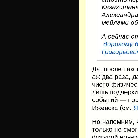
Казахстана
Александра
мейлами об
А сейчас о
дорогому 
Григорьеви
Да, после так
аж два раза, 
чисто физичес
лишь подчерки
событий — пос
Ижевска (см.
Я
Но напомним, 
только не смо
фигурой нон-г