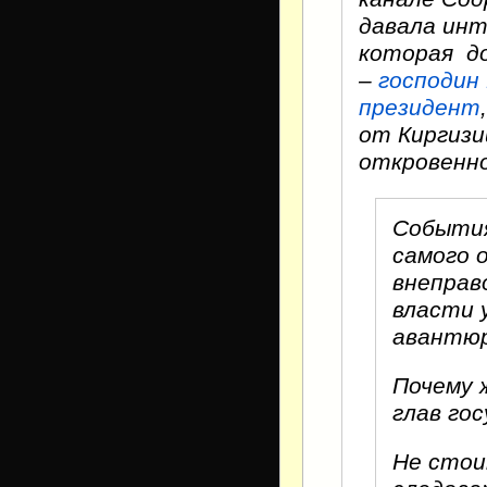
давала ин
которая до
–
господин
президент
от Киргизи
откровенно
События
самого 
внеправ
власти 
авантю
Почему 
глав го
Не стои