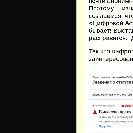
почти анонимн
Поэтому… изна
ссылаемся, чт
«Цифровой Аст
бывает! Выста
расправятся. 
Так что цифро
заинтересован