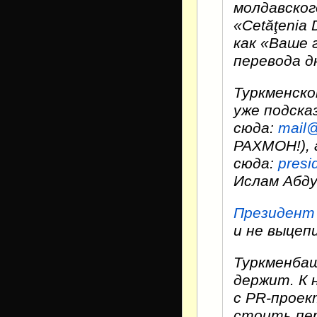
молдавског
«Cetăţenia
как «Ваше 
перевода д
Туркменско
уже подска
сюда:
mail@
РАХМОН!), 
сюда:
presi
Ислам Абду
Президент
и не выцеп
Туркменбаш
держит. К 
с PR-проек
стоить пер