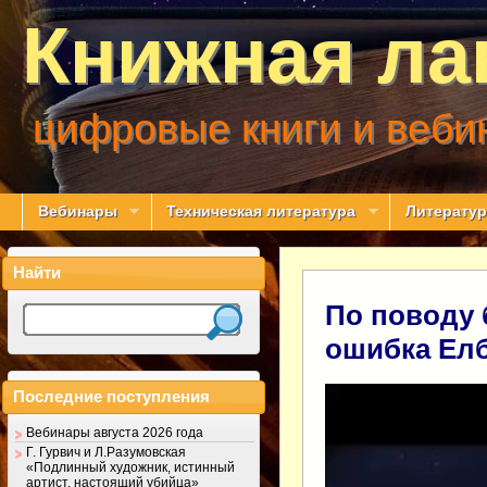
Книжная ла
цифровые книги и веби
Вебинары
Техническая литература
Литератур
Найти
По поводу 
ошибка Ел
Видеоплеер
Последние поступления
Вебинары августа 2026 года
Г. Гурвич и Л.Разумовская
«Подлинный художник, истинный
артист, настоящий убийца»