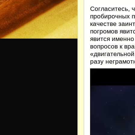
Согласитесь, 
пробирочных п
качестве заин
погромов явит
явится именно
вопросов к вр
«двигательной
разу неграмот
Видеоплеер