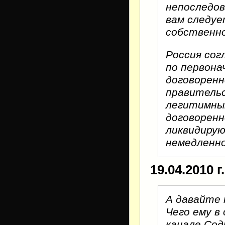
непоследов
вам следуе
собственн
Россия сог
по первона
договоренн
правительс
легитимны
договоренн
ликвидирую
немедленно
19.04.2010 г
А давайте 
Чего ему в
канале Сод