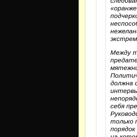
следова
«оранже
подчерк
неспосо
нежелан
экстрем
Между т
предате
мятежни
Политич
должна 
интервь
непоряд
себя пр
Руковод
только 
порядок
на кото