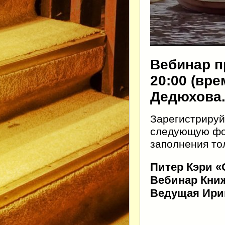
Вебинар пр
20:00 (вр
Дедюхова
Зарегистрируй
следующую фор
заполнения тол
Питер Кэри «
Вебинар Книж
Ведущая Ири