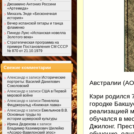
Джоаккино Антонио Россини
«Артемида»
Михаэль Энде «Бесконечная
история»
Вечер испанской гитары и танца
фламенко
Пинедо Луис «Испанская новелла
Золотого века»
Стратегическая программа на
примере Постановления СМ СССР
№ 870 от 21.10.1979
Свежие комментарии
Александр
к записи
Исторические
Австралии (АО
портреты: Василий Данилович
Соколовский
Александр
к записи
США в Первой
Кэри родился 
мировой войне
Александр
к записи
Пенелопа
городке Бакшу
Фицджеральд «Книжная лавка»
реализацией м
Александр
к записи
Емельянов В.В.
Основные труды по
обучался в ме
истории шумерской культуры
Ирина Дедюхова
к записи
Джилонг. Прес
Владимир Казимирович Шилейко
обучение, одн
«Ассиро-Вавилонский эпос»