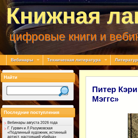
Книжная ла
цифровые книги и веби
Вебинары
Техническая литература
Литератур
Найти
Питер Кэри
Мэггс»
Последние поступления
Вебинары августа 2026 года
Г. Гурвич и Л.Разумовская
«Подлинный художник, истинный
артист, настоящий убийца»