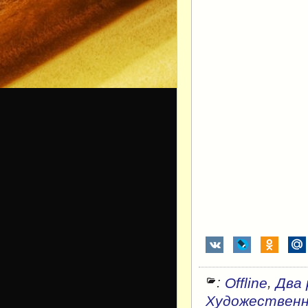
:
,
Offline
Два
Художествен