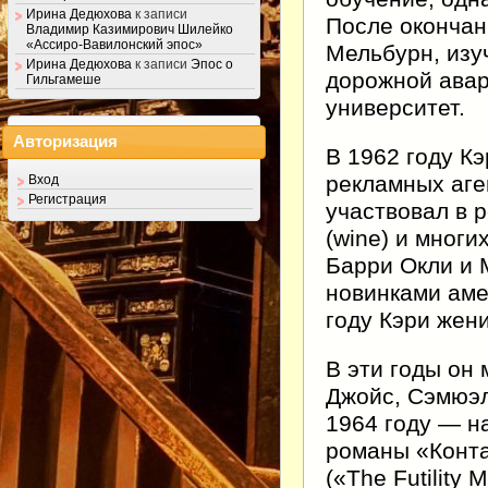
Ирина Дедюхова
к записи
После окончан
Владимир Казимирович Шилейко
«Ассиро-Вавилонский эпос»
Мельбурн, изу
Ирина Дедюхова
к записи
Эпос о
дорожной авар
Гильгамеше
университет.
Авторизация
В 1962 году К
рекламных аге
Вход
Регистрация
участвовал в 
(wine) и многи
Барри Окли и 
новинками аме
году Кэри жен
В эти годы он 
Джойс, Сэмюэл
1964 году — на
романы «Конта
(«The Futility