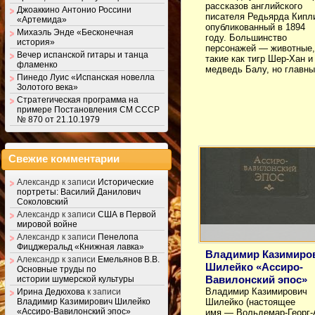
рассказов английского
Джоаккино Антонио Россини
писателя Редьярда Кипли
«Артемида»
опубликованный в 1894
Михаэль Энде «Бесконечная
году. Большинство
история»
персонажей — животные,
Вечер испанской гитары и танца
такие как тигр Шер-Хан и
фламенко
медведь Балу, но главн
Пинедо Луис «Испанская новелла
Золотого века»
Стратегическая программа на
примере Постановления СМ СССР
№ 870 от 21.10.1979
Свежие комментарии
Александр
к записи
Исторические
портреты: Василий Данилович
Соколовский
Александр
к записи
США в Первой
мировой войне
Александр
к записи
Пенелопа
Фицджеральд «Книжная лавка»
Владимир Казимиро
Александр
к записи
Емельянов В.В.
Шилейко «Ассиро-
Основные труды по
Вавилонский эпос»
истории шумерской культуры
Владимир Казимирович
Ирина Дедюхова
к записи
Шилейко (настоящее
Владимир Казимирович Шилейко
«Ассиро-Вавилонский эпос»
имя — Вольдемар-Георг-