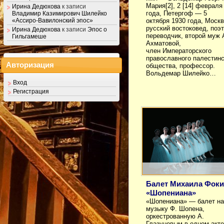
Мария[2], 2 [14] февраля
Ирина Дедюхова
к записи
года, Петергоф — 5
Владимир Казимирович Шилейко
октября 1930 года, Москв
«Ассиро-Вавилонский эпос»
русский востоковед, поэт
Ирина Дедюхова
к записи
Эпос о
переводчик, второй муж
Гильгамеше
Ахматовой,
член Императорского
православного палестинс
Авторизация
общества, профессор.
Вольдемар Шилейко…
Вход
Регистрация
Балет Михаила Фоки
«Шопениана»
«Шопениана» — балет на
музыку Ф. Шопена,
оркестрованную А.
Глазуновым в одном акте