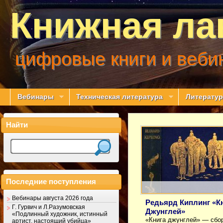
Книжная ла
цифровые книги и веби
Вебинары
Техническая литература
Литератур
Найти
Последние поступления
Вебинары августа 2026 года
Редьярд Киплинг «К
Г. Гурвич и Л.Разумовская
Джунглей»
«Подлинный художник, истинный
«Книга джунглей» — сбо
артист, настоящий убийца»