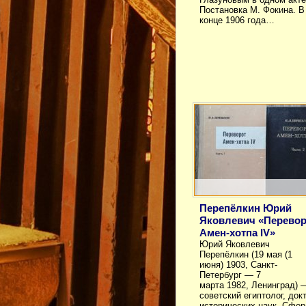
Постановка М. Фокина. В
конце 1906 года…
Перепёлкин Юрий
Яковлевич «Перевор
Амен-хотпа IV»
Юрий Яковлевич
Перепёлкин (19 мая (1
июня) 1903, Санкт-
Петербург — 7
марта 1982, Ленинград) 
советский египтолог, док
исторических наук. Сфер