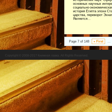
основных научных интере
социально-экономическа
история Египта эпохи Ст
царства, переворот Эхна
Является…
Page 7 of 148
« First
...
Copyright © 2008-2017 Книжная лавка. All Rights Reserved.
//