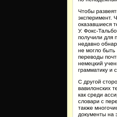
Чтобы развеять
эксперимент. 
оказавшиеся то
У. Фокс-Тальбо
получили для 
недавно обнар
не могло быть
переводы почти
немецкий уче
грамматику и с
С другой сторо
вавилонских т
как среди асс
словари с пере
также многочи
документы на 