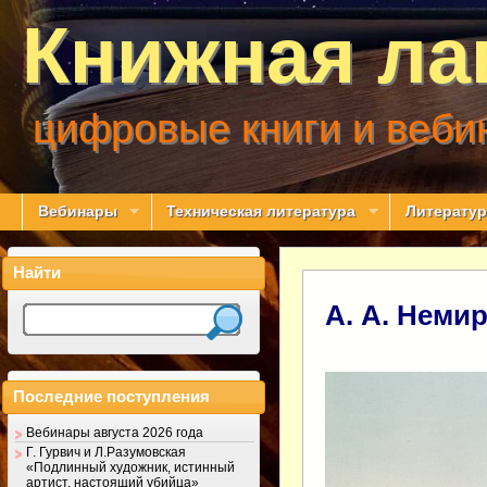
Книжная ла
цифровые книги и веби
Вебинары
Техническая литература
Литератур
Найти
А. А. Неми
Последние поступления
Вебинары августа 2026 года
Г. Гурвич и Л.Разумовская
«Подлинный художник, истинный
артист, настоящий убийца»