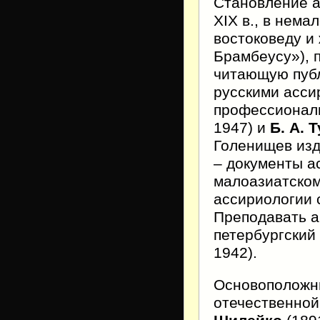
Становление а
XIX в., в нем
востоковеду и
Брамбеусу»), 
читающую публ
русскими асси
профессионал
1947) и
Б. А. 
Голенищев изд
– документы а
малоазиатском
ассириологии
Преподавать а
петербургский
1942).
Основоположн
отечественной