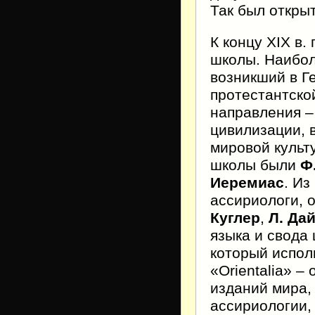
Так был откры
К концу XIX в
школы. Наибол
возникший в Г
протестантско
направления –
цивилизации, 
мировой культ
школы были
Ф
Иеремиас
. Из
ассириологи, 
Куглер
,
Л. Да
языка и свода
который испол
«Orientalia» 
изданий мира,
ассириологии,