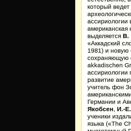
который ведет
археологическ
ассириологии 
американская 
выделяется
В.
«Аккадский сл
1981) и новую 
сохраняющую с
akkadischen G
ассириологии 
развитие амер
учитель фон З
американскими
Германии и Ав
Якобсен
,
И.-Е
ученики издал
языка («The Ch