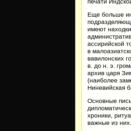
печати Индско
Еще больше и
подразделяющи
имеют находки
административ
ассирийской то
в малоазиатск
вавилонских го
в. до н. э. г
архив царя Зи
(наиболее зам
Ниневийская би
Основные пись
дипломатическ
хроники, риту
важные из них