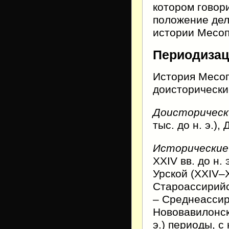
котором говор
положение дел
истории Месоп
Периодиза
История Месоп
доисторически
Доисторическ
тыс. до н. э.),
Исторические
XXIV вв. до н.
Урской (XXIV–X
Староассирийск
– Среднеассири
Нововавилонски
э.) периоды, 