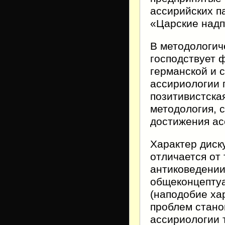
ассирийских п
«Царские надп
В методологич
господствует 
германской и 
ассириологии 
позитивистска
методология, 
достижения ас
Характер диск
отличается от 
антиковедении
общеконцепту
(наподобие ха
проблем стано
ассириологии 