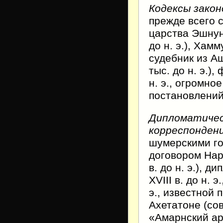
Кодексы закон
прежде всего с
царства Эшнун
до н. э.), Хамм
судебник из Аш
тыс. до н. э.)
н. э., огромно
постановлений
Дипломатичес
корреспонден
шумерскими гор
договором Нар
в. до н. э.), 
XVIII в. до н. 
э., известной 
Ахетатоне (со
«Амарнский ар