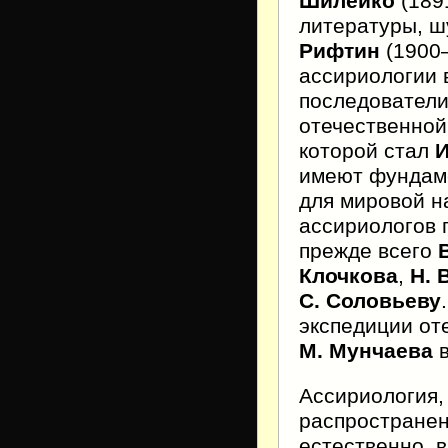
Шилейко
(1891
литературы, ш
Рифтин
(1900–
ассириологии в
последователи
отечественной
которой стал
И
имеют фундаме
для мировой н
ассириологов 
прежде всего
Клочкова
,
Н. 
С. Соловьеву
экспедиции от
М. Мунчаева
в
Ассириология,
распространен
естественно, 