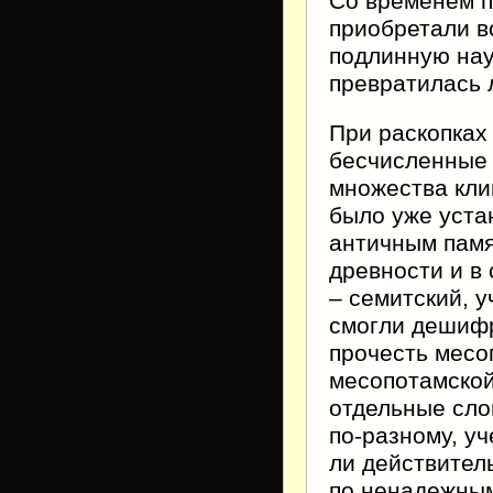
Со временем п
приобретали в
подлинную нау
превратилась л
При раскопках
бесчисленные 
множества кли
было уже уста
античным памя
древности и в
– семитский, 
смогли дешифр
прочесть месо
месопотамской
отдельные сло
по-разному, у
ли действител
по ненадежны