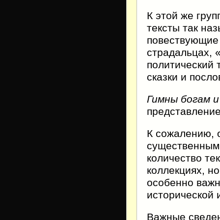
К этой же груп
тексты так на
повествующие 
страдальцах, 
политический т
сказки и посло
Гимны богам 
представление
К сожалению, 
существенными
количество те
коллекциях, н
особенно важн
исторической 
Важные сведен