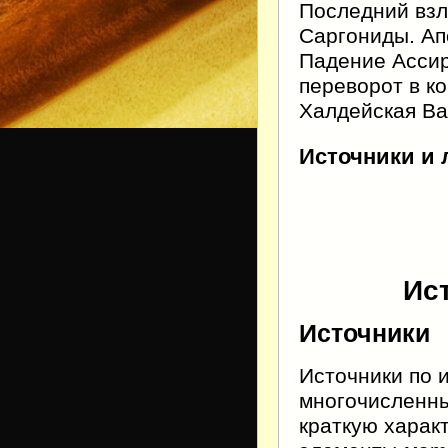
Последний взле
Саргониды. Ап
Падение Ассир
переворот в кон
Халдейская Ва
Источники и 
Ис
Источники
Источники по 
многочисленны
краткую харак