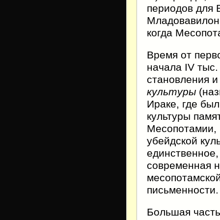
периодов для 
Младовавилонск
когда Месопот
Время от перв
начала IV тыс.
становления и
культуры
(наз
Ираке, где бы
культуры памят
Месопотамии, 
убейдской кул
единственное, 
современная н
месопотамской
письменности.
Большая часть 