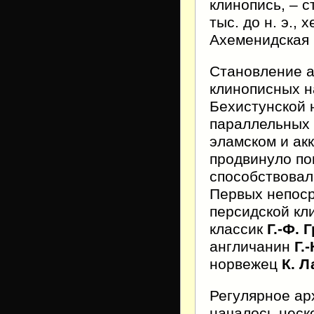
клинопись, – с
тыс. до н. э.,
Ахеменидская 
Становление а
клинописных н
Бехистунской 
параллельных 
эламском и ак
продвинуло по
способствовал
Первых непоср
персидской кл
классик
Г.-Ф. 
англичанин
Г.
норвежец
К. Л
Регулярное ар
началось неск