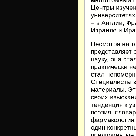
многотомный П
Центры изучен
университетах
– в Англии, Фр
Израиле и Ира
Несмотря на т
представляет 
науку, она ст
практически н
стал непомерн
Специалисты з
материалы. Эт
своих изыскан
тенденция к у
поэзия, слова
фармакология, 
один конкретн
предпринятые 