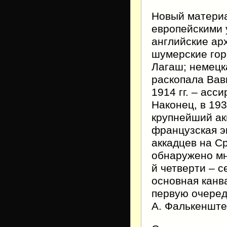
Новый материа
европейскими 
английские ар
шумерские горо
Лагаш; немецк
раскопала Вав
1914 гг. – ас
Наконец, в 193
крупнейший ак
французская 
аккадцев на С
обнаружено мн
й четверти – 
основная канв
первую очеред
А. Фалькенште