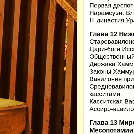
Первая деспо
Нарамсуэн. Вл
III династия Ур
Глава 12 Нижн
Старовавилонс
Цари-боги Исс
Общественный 
Держава Хамм
Законы Хаммур
Вавилония при
Средневавило
касситами
Касситская Ва
Ассиро-вавило
Глава 13 Мир
Месопотамии