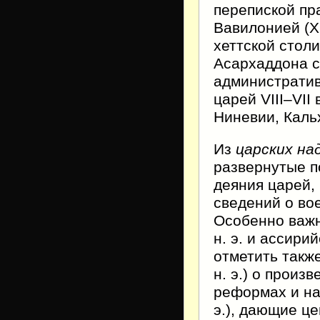
перепиской пр
Вавилонией (XII
хеттской стол
Асархаддона с 
административ
царей VIII–VII 
Ниневии, Кальх
Из
царских на
развернутые 
деяния царей,
сведений о во
Особенно важн
н. э. и ассирий
отметить такж
н. э.) о прои
реформах и над
э.), дающие ц