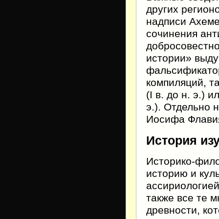
других регион
надписи Ахеме
сочинения ант
добросовестног
истории» выду
фальсификатора
компиляций, т
(I в. до н. э.)
э.). Отдельно
Иосифа Флавия (
История из
Историко-фил
историю и кул
ассириологией
также все те 
древности, ко