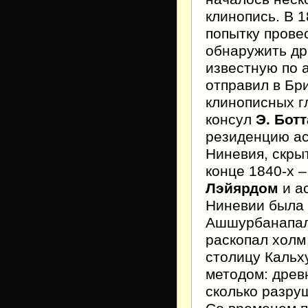
клинопись. В 1
попытку прове
обнаружить др
известную по 
отправил в Бр
клинописных г
консул
Э. Ботт
резиденцию ас
Ниневия, скры
конце 1840-х –
Лэйярдом
и а
Ниневии была 
Ашшурбанапала
раскопал холм
столицу Кальх
методом: древ
сколько разру