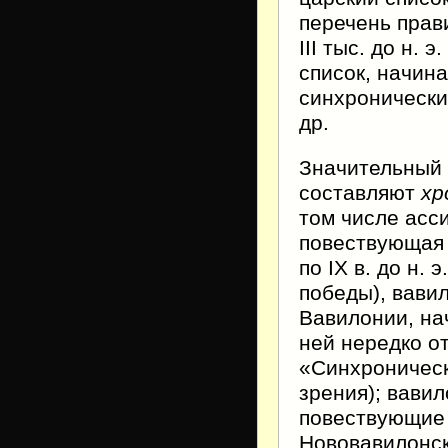
перечень прав
III тыс. до н.
список, начина
синхронически
др.
Значительный 
составляют
хр
том числе асс
повествующая 
по IX в. до н.
победы), вави
Вавилонии, на
ней нередко о
«Синхроническ
зрения); вавил
повествующие 
Нововавилонск