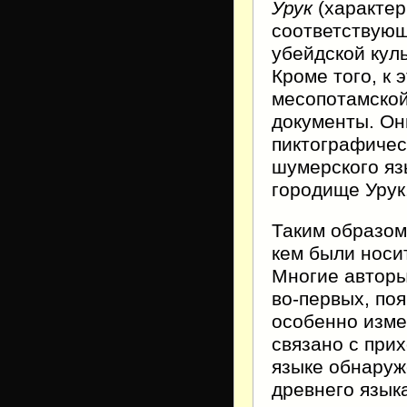
Урук
(характер
соответствующ
убейдской кул
Кроме того, к
месопотамской
документы. Он
пиктографичес
шумерского яз
городище Урук
Таким образом
кем были носи
Многие авторы
во-первых, по
особенно изме
связано с при
языке обнаруж
древнего язык