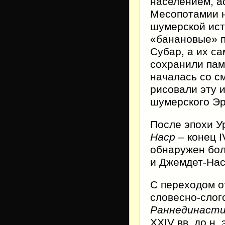
населением, а
Месопотамии н
шумерской ист
«банановые» п
Субар, а их с
сохранили пам
началась со с
рисовали эту 
шумерского Эр
После эпохи У
Наср
– конец I
обнаружен бол
и Джемдет-Нас
С переходом о
словесно-слог
Раннединасти
XXIV вв. до н.