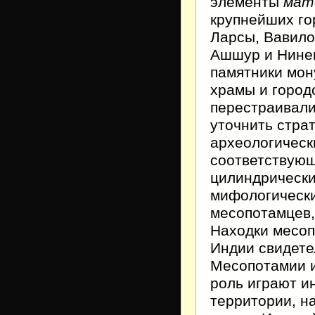
элементы
мат
крупнейших гор
Ларсы, Вавило
Ашшур и Нинев
памятники мон
храмы и городс
перестраивали
уточнить стра
археологическ
соответствующ
цилиндрически
мифологически
месопотамцев, 
Находки месоп
Индии свидете
Месопотамии и
роль играют и
территории, н