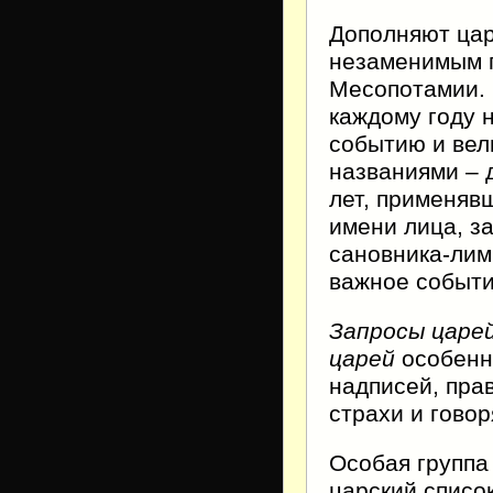
Дополняют ца
незаменимым п
Месопотамии. 
каждому году 
событию и вели
названиями – 
лет, применяв
имени лица, з
сановника-лим
важное событи
Запросы царей
царей
особенно
надписей, пра
страхи и гово
Особая группа
царский список