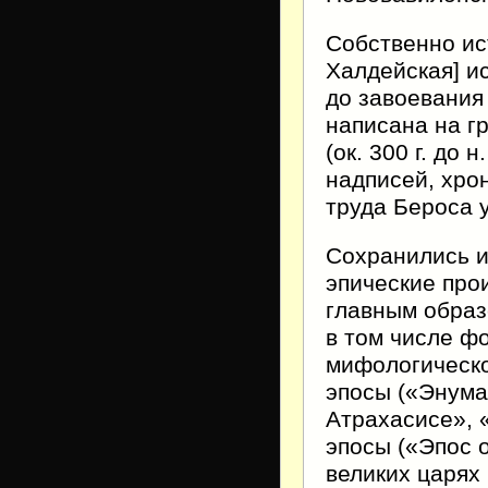
Собственно ис
Халдейская] и
до завоевания
написана на г
(ок. 300 г. до
надписей, хро
труда Бероса 
Сохранились 
эпические про
главным образ
в том числе ф
мифологическо
эпосы («Энума
Атрахасисе», 
эпосы («Эпос 
великих царях 