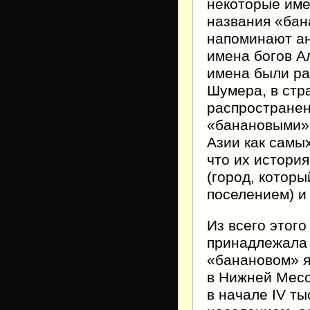
некоторые име
названия «бана
напоминают ан
имена богов А
имена были ра
Шумера, в стр
распространена
«банановыми» 
Азии как самы
что их истори
(город, котор
поселением) и
Из всего этого
принадлежала 
«банановом» я
в Нижней Месо
в начале IV ты