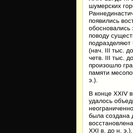
шумерских гор
Раннединасти
появились вост
обосновались 
поводу сущест
подразделяют 
(нач. III тыс. до
четв. III тыс. 
произошло гра
памяти месопот
э.).
В конце XXIV 
удалось объед
неограниченно
была создана д
восстановлена 
XXI в. до н. э.