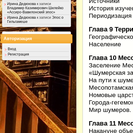
Источники
Ирина Дедюхова
к записи
История изуче
Владимир Казимирович Шилейко
«Ассиро-Вавилонский эпос»
Периодизация
Ирина Дедюхова
к записи
Эпос о
Гильгамеше
Глава 9 Терр
Географическо
Авторизация
Население
Вход
Регистрация
Глава 10 Мес
Заселение Ме
«Шумерская за
На пути к шум
Месопотамска
Номовые царст
Города-гегемон
Мир шумеров.
Глава 11 Месо
Накануне объ