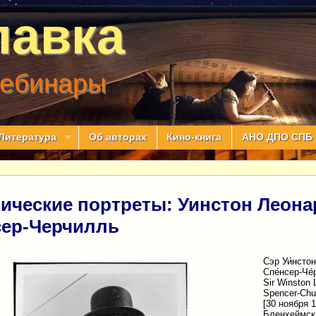
лавка
вебинары
Литература
Об авторах
Кино-книга
АНО ДПО СПБ 
ические портреты: Уинстон Леона
ер-Черчилль
Сэр Уи́нстон
Спе́нсер-Че́
Sir Winston 
Spencer-Chu
[30 ноября 1
Бленхеймск