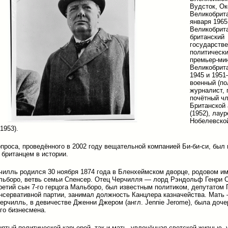
Вудсток, О
Великобрит
января 1965
Великобрит
британский
государств
политически
премьер-ми
Великобрит
1945 и 1951
военный (по
журналист, 
почётный ч
Британской
(1952), лаур
Нобелевско
1953).
проса, проведённого в 2002 году вещательной компанией Би-би-си, был 
британцем в истории.
чилль родился 30 ноября 1874 года в Бленхеймском дворце, родовом и
льборо, ветвь семьи Спенсер. Отец Черчилля — лорд Рэндольф Генри 
ретий сын 7-го герцога Мальборо, был известным политиком, депутатом
нсервативной партии, занимал должность Канцлера казначейства. Мать
рчилль, в девичестве Дженни Джером (англ. Jennie Jerome), была доче
го бизнесмена.
анятый политической карьерой, так и мать, увлечённая светской жизнью,