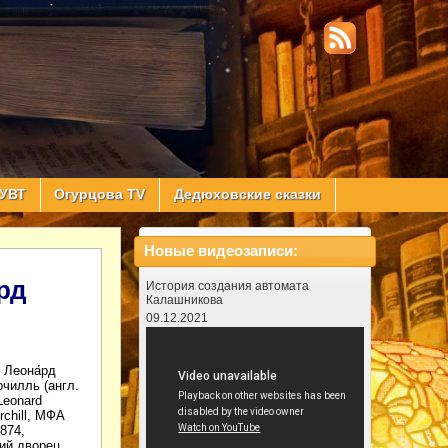
УВТ
Огурцова TV
Дедюховские сказки
Новые видеозаписи:
рд
История создания автомата
Калашникова
09.12.2021
 Леона́рд
рчилль (англ.
Leonard
rchill, МФА
874,
ий дворец,