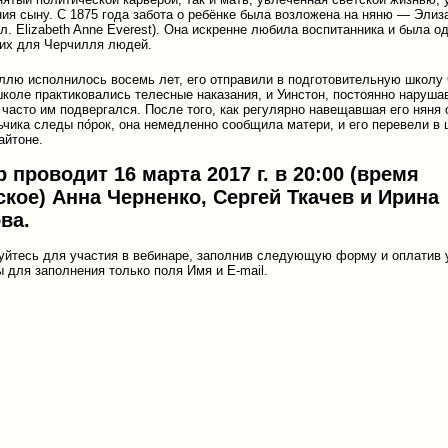
ия сыну. С 1875 года забота о ребёнке была возложена на няню — Элиз
гл. Elizabeth Anne Everest). Она искренне любила воспитанника и была о
их для Черчилля людей.
ллю исполнилось восемь лет, его отправили в подготовительную школу 
коле практиковались телесные наказания, и Уинстон, постоянно наруш
 часто им подвергался. После того, как регулярно навещавшая его няня
ьчика следы по́рок, она немедленно сообщила матери, и его перевели в
айтоне.
 проводит 16 марта 2017 г. в 20:00 (время
кое) Анна Черненко, Сергей Ткачев и Ирина
ва.
уйтесь для участия в вебинаре, заполнив следующую форму и оплатив 
 для заполнения только поля Имя и E-mail.