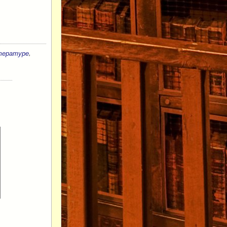
,
итературе