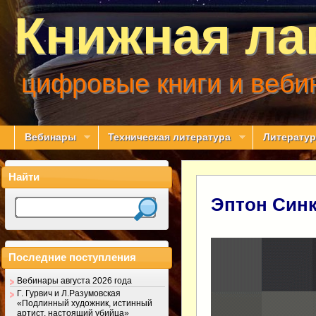
Книжная ла
цифровые книги и веби
Вебинары
Техническая литература
Литератур
Найти
Эптон Синк
Последние поступления
Вебинары августа 2026 года
Г. Гурвич и Л.Разумовская
«Подлинный художник, истинный
артист, настоящий убийца»