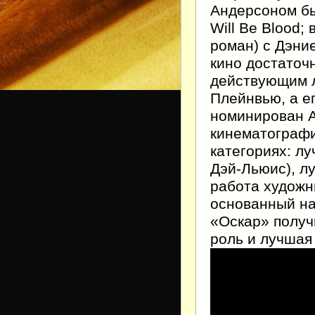
Андерсоном бы
Will Be Blood;
роман) с Дэни
кино достаточн
действующим л
Плейнвью, а е
номинирован 
кинематографи
категориях: л
Дэй-Льюис), л
работа художн
основанный на
«Оскар» получ
роль и лучшая