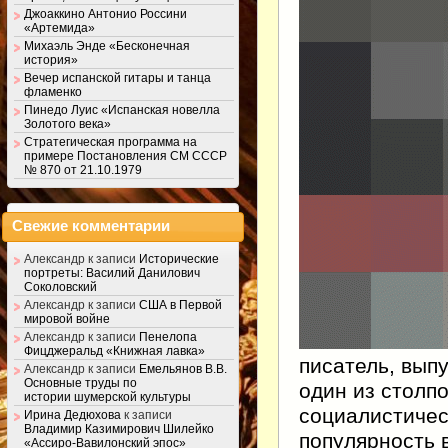
Джоаккино Антонио Россини
«Артемида»
Михаэль Энде «Бесконечная
история»
Вечер испанской гитары и танца
фламенко
Пинедо Луис «Испанская новелла
Золотого века»
Стратегическая программа на
примере Постановления СМ СССР
№ 870 от 21.10.1979
Свежие комментарии
Александр
к записи
Исторические
портреты: Василий Данилович
Соколовский
Александр
к записи
США в Первой
мировой войне
Александр
к записи
Пенелопа
Фицджеральд «Книжная лавка»
писатель, вып
Александр
к записи
Емельянов В.В.
Основные труды по
один из столп
истории шумерской культуры
социалистичес
Ирина Дедюхова
к записи
Владимир Казимирович Шилейко
популярность 
«Ассиро-Вавилонский эпос»