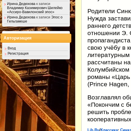
Ирина Дедюхова
к записи
Владимир Казимирович Шилейко
Родители Синк
«Ассиро-Вавилонский эпос»
Нужда заставил
Ирина Дедюхова
к записи
Эпос о
Гильгамеше
раннего детст
отношении Э. 
Авторизация
пропагандиста
свою учёбу в 
Вход
литературным
Регистрация
рассчитаны на
Колумбийском 
романы «Царь 
(Prince Hagen,
Возглавлял об
«Покончим с б
решить пробле
кооперативных
Lib.Ru
/
Классика
:
Синк