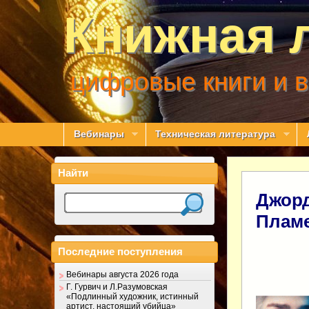
Книжная 
цифровые книги и 
Вебинары
Техническая литература
Найти
Джорд
Плам
Последние поступления
Вебинары августа 2026 года
Г. Гурвич и Л.Разумовская
«Подлинный художник, истинный
артист, настоящий убийца»