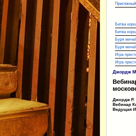
Присяжный
Битва коро
Битва корол
Буря мечей
Буря мечей.
Игра прест
Игра прест
Джордж Ма
Вебинар
москов
Джордж Р.
Вебинар Кн
Ведущая И