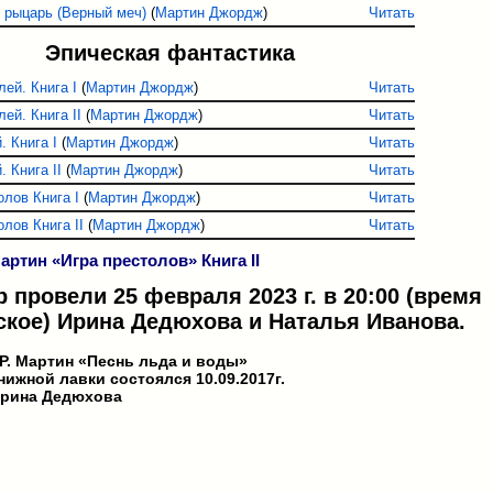
 рыцарь (Верный меч)
(
Мартин Джордж
)
Читать
Эпическая фантастика
лей. Книга I
(
Мартин Джордж
)
Читать
ей. Книга II
(
Мартин Джордж
)
Читать
. Книга I
(
Мартин Джордж
)
Читать
 Книга II
(
Мартин Джордж
)
Читать
олов Книга I
(
Мартин Джордж
)
Читать
олов Книга II
(
Мартин Джордж
)
Читать
ртин «Игра престолов» Книга II
 провели 25 февраля 2023 г. в 20:00 (время
ское) Ирина Дедюхова и Наталья Иванова.
 Р. Мартин «Песнь льда и воды»
ижной лавки состоялся 10.09.2017г.
рина Дедюхова