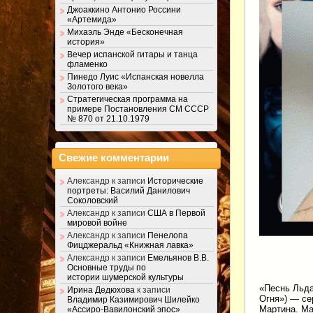
Джоаккино Антонио Россини
«Артемида»
Михаэль Энде «Бесконечная
история»
Вечер испанской гитары и танца
фламенко
Пинедо Луис «Испанская новелла
Золотого века»
Стратегическая программа на
примере Постановления СМ СССР
№ 870 от 21.10.1979
Свежие комментарии
Александр
к записи
Исторические
портреты: Василий Данилович
Соколовский
Александр
к записи
США в Первой
мировой войне
Александр
к записи
Пенелопа
Фицджеральд «Книжная лавка»
Александр
к записи
Емельянов В.В.
Основные труды по
истории шумерской культуры
«Песнь Льда
Ирина Дедюхова
к записи
Огня») — се
Владимир Казимирович Шилейко
Мартина. Ма
«Ассиро-Вавилонский эпос»