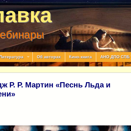
лавка
вебинары
Литература
Об авторах
Кино-книга
АНО ДПО СПБ 
ж Р. Р. Мартин «Песнь Льда и
ени»