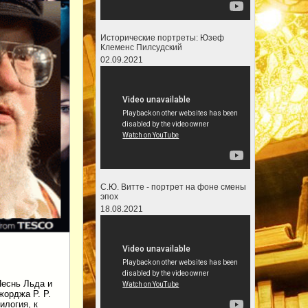
Исторические портреты: Юзеф
Клеменс Пилсудский
02.09.2021
С.Ю. Витте - портрет на фоне смены
эпох
18.08.2021
Песнь Льда и
жорджа Р. Р.
илогия, к