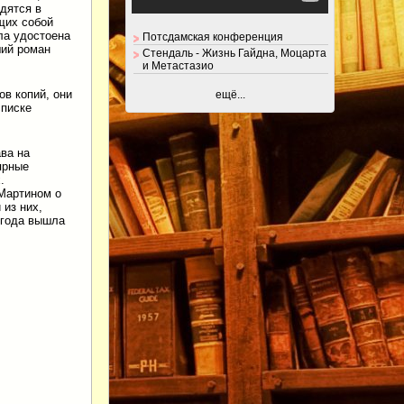
дятся в
щих собой
ла удостоена
Потсдамская конференция
ший роман
Стендаль - Жизнь Гайдна, Моцарта
и Метастазио
ов копий, они
ещё...
списке
ва на
ярные
.
 Мартином о
 из них,
 года вышла