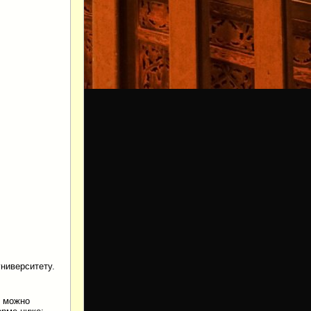
ниверситету.
o можно