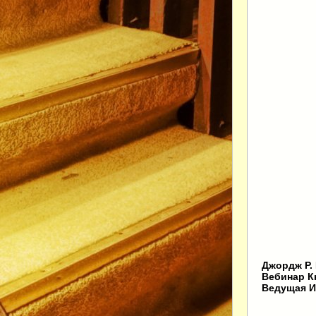
Джордж Р.
Вебинар Кн
Ведущая И