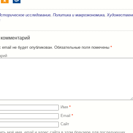
,
,
Историческое исследование
Политика и макроэкономика
Художествен
а
 комментарий
 email не будет опубликован.
Обязательные поля помечены
*
арий
Имя
*
Email
*
Сайт
ить моё имя, email и адрес сайта в этом браузере для последующих