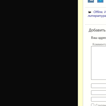
:
,
Offline
литератур
Добавить
Ваш адрес
Коммент
Сохран