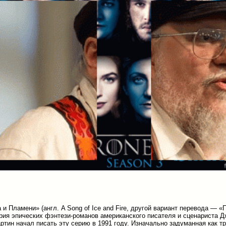
 и Пламени» (англ. A Song of Ice and Fire, другой вариант перевода — «
рия эпических фэнтези-романов американского писателя и сценариста Д
ртин начал писать эту серию в 1991 году. Изначально задуманная как тр