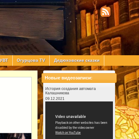
УВТ
Огурцова TV
Дедюховские сказки
Новые видеозаписи:
История создания автомата
Калашникова
09.12.2021