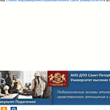
мощь
Единой информационно-образовательной среде университета
в фо