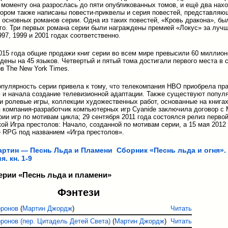
моменту она разрослась до пяти опубликованных томов, и ещё два нахо
тором также написаны повести-приквелы и серия повестей, представляю
 основных романов серии. Одна из таких повестей, «Кровь дракона», бы
о. Три первых романа серии были награждены премией «Локус» за луч
97, 1999 и 2001 годах соответственно.
015 года общие продажи книг серии во всем мире превысили 60 миллион
дены на 45 языков. Четвертый и пятый тома достигали первого места в 
в The New York Times.
пулярность серии привела к тому, что телекомпания HBO приобрела пра
 и начала создание телевизионной адаптации. Также существуют попул
и ролевые игры, коллекции художественных работ, основанные на книгах
 компания-разработчик компьютерных игр Cyanide заключила договор с
рии игр по мотивам цикла; 29 сентября 2011 года состоялся релиз первой
кой Игра престолов: Начало, созданной по мотивам серии, а 15 мая 2012
е RPG под названием «Игра престолов».
ртин — Песнь Льда и Пламени
Сборник «Песнь льда и огня».
. кн. 1-9
серии «Песнь льда и пламени»
Фэнтези
оронов
(
Мартин Джордж
)
Читать
ронов (пер. Цитадель Детей Света)
(
Мартин Джордж
)
Читать