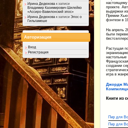
настоящему 
Ирина Дедюхова
к записи
проекте. Ав
Владимир Казимирович Шилейко
выдержки из
«Ассиро-Вавилонский эпос»
Премии Хьюг
Ирина Дедюхова
к записи
Эпос о
фэнтези в 19
Гильгамеше
На апрель 2
были переве
Авторизация
бестселлеро
Вход
Растущая по
Регистрация
экранизацию
настольные 
Французская
создании се
стратегичес
игра в жанр
Джордж Ма
Компиляция
Книги из 
Пир для В
Пир для Во