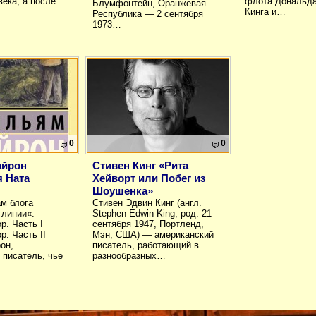
века, а после
флота Дональд
Блумфонтейн, Оранжевая
Кинга и…
Республика — 2 сентября
1973…
0
0
айрон
Стивен Кинг «Рита
 Ната
Хейворт или Побег из
Шоушенка»
м блога
Стивен Эдвин Кинг (англ.
 линии«:
Stephen Edwin King; род. 21
р. Часть I
сентября 1947, Портленд,
р. Часть II
Мэн, США) — американский
он,
писатель, работающий в
 писатель, чье
разнообразных…