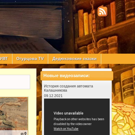
УВТ
Огурцова TV
Дедюховские сказки
Новые видеозаписи:
История создания автомата
Калашникова
09.12.2021
0