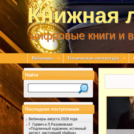
Книжная 
цифровые книги и 
Вебинары
Техническая литература
Найти
Последние поступления
Вебинары августа 2026 года
Г. Гурвич и Л.Разумовская
«Подлинный художник, истинный
артист, настоящий убийца»