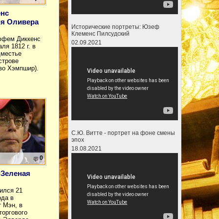
енс
я Оливера
Исторические портреты: Юзеф
Клеменс Пилсудский
ффем Диккенс
02.09.2021
ля 1812 г. в
дместье
строве
во Хэмпшир).
С.Ю. Витте - портрет на фоне смены
эпох
18.08.2021
0
«Зеленая
ился 21
ода в
 Мэн, в
торгового