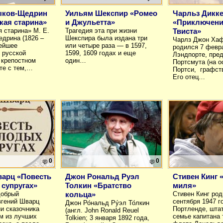
тыков-Щедрин
Уильям Шекспир «Ромео
Чарльз Дикк
кая старина»
и Джульетта»
«Приключени
 старина» М. Е.
Трагедия эта при жизни
Твиста»
дрина (1826 –
Шекспира была издана три
Чарлз Джон Ха
нейшее
или четыре раза — в 1597,
родился 7 февра
 русской
1599, 1609 годах и еще
Лэндпорте, пре
 крепостном
один…
Портсмута (на о
сте с тем,…
Портси, графст
Его отец…
0
0
варц «Повесть
Джон Рональд Руэл
Стивен Кинг 
супругах»
Толкин «Братство
миля»
добрый
кольца»
Стивен Кинг род
вгений Шварц
сентября 1947 г
Джон Ро́нальд Ру́эл То́лкин
и сказочника
Портленде, штат
(англ. John Ronald Reuel
м из лучших
семье капитана 
Tolkien; 3 января 1892 года,