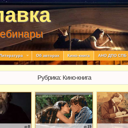
лавка
вебинары
Литература
Об авторах
Кино-книга
АНО ДПО СПБ 
Рубрика:
Кино-книга
0
15