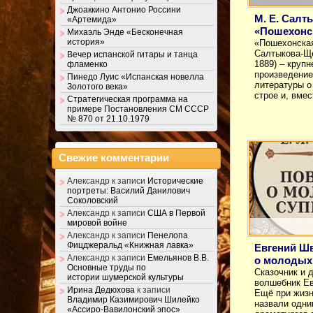
Джоаккино Антонио Россини
М. Е. Сал
«Артемида»
«Пошехонс
Михаэль Энде «Бесконечная
история»
«Пошехонская
Салтыкова-Ще
Вечер испанской гитары и танца
1889) – круп
фламенко
произведение
Пинедо Луис «Испанская новелла
литературы о
Золотого века»
строе и, вме
Стратегическая программа на
примере Постановления СМ СССР
№ 870 от 21.10.1979
Свежие комментарии
Александр
к записи
Исторические
портреты: Василий Данилович
Соколовский
Александр
к записи
США в Первой
мировой войне
Александр
к записи
Пенелопа
Фицджеральд «Книжная лавка»
Евгений Ш
Александр
к записи
Емельянов В.В.
о молодых 
Основные труды по
Сказочник и 
истории шумерской культуры
волшебник Е
Ирина Дедюхова
к записи
Ещё при жизн
Владимир Казимирович Шилейко
назвали одни
«Ассиро-Вавилонский эпос»