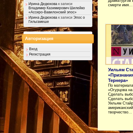
драматургов 
Ирина Дедюхова
к записи
смерти имя…
Владимир Казимирович Шилейко
«Ассиро-Вавилонский эпос»
Ирина Дедюхова
к записи
Эпос о
Гильгамеше
Авторизация
Вход
Регистрация
Уильям Ст
«Признания
Тернера»
По материала
«Огурцова на
Сделать выбо
Сделать выбо
Уильям Стайр
американский
творчество…